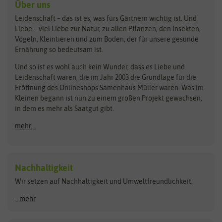
Benary
Dobar
Über uns
Loretta-Rasen
Bingenheimer Saatgut
Dürr-Samen
Leidenschaft – das ist es, was fürs Gärtnern wichtig ist. Und
Obstsamen
Liebe – viel Liebe zur Natur, zu allen Pflanzen, den Insekten,
Pilzbrut
BioBalu
elho
Vögeln, Kleintieren und zum Boden, der für unsere gesunde
Rasensamen
Ernährung so bedeutsam ist.
Bionana
Eschenfelder
Steckzwiebeln
Zimmer & Kübelpflanzen
Und so ist es wohl auch kein Wunder, dass es Liebe und
BIOWOL
Feldsaaten Freudenberger
Kataloge
Leidenschaft waren, die im Jahr 2003 die Grundlage für die
Blumicorn
Fertil
Schnäppchen
Eröffnung des Onlineshops Samenhaus Müller waren. Was im
Kleinen begann ist nun zu einem großen Projekt gewachsen,
Bûten Birds
Flora Elite
Anzucht & Gartenzubehör
in dem es mehr als Saatgut gibt.
Bûten Home
Flora Elite Blumenzwiebeln
mehr...
Anzuchtschalen
Buzzy Seeds
Flora Fantastica
Anzuchttöpfe
Buzzy Gifts
Florex
Folien, Vliese und Netze
Growblocks, Erde & Dünger
Carl Pabst
Nachhaltigkeit
Heizmatte & Heizkabel
Wir setzen auf Nachhaltigkeit und Umweltfreundlichkeit.
Florissa
Hortitops
Kokos-Quelltabletten
Zimmergewächshaus
Flortis
Jansen Zaden
...mehr
FLORTUS
Jiffy
Gemüsesamen