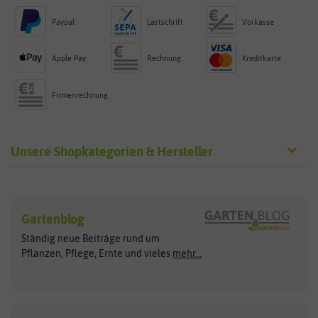
Paypal
Lastschrift
Vorkasse
Apple Pay
Rechnung
Kreditkarte
Firmenrechnung
Unsere Shopkategorien & Hersteller
Sämereien
Hersteller
Blumensamen
Gartenblog
Exotische Samen
Arche Noah
Clever Pots
Ständig neue Beiträge rund um
Gemüsesamen
ASB Greenworld
COMPO
Pflanzen, Pflege, Ernte und vieles
mehr...
Gründünger
Keimsprossen
Austrosaat
Culinaris
Kiloware
baza
De Bolster Bio-Samen
Kleintiersaaten
Kräutersamen