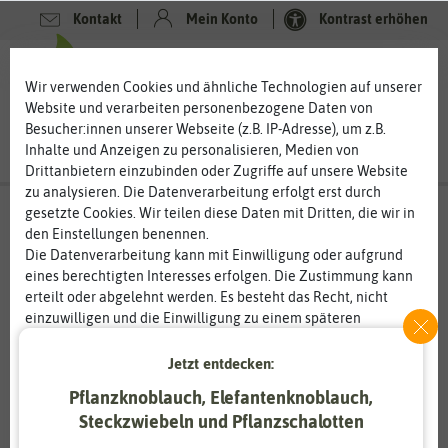
Kontakt
Mein Konto
Kontrast erhöhen
0
0
Wir verwenden Cookies und ähnliche Technologien auf unserer
Website und verarbeiten personenbezogene Daten von
Besucher:innen unserer Webseite (z.B. IP-Adresse), um z.B.
Inhalte und Anzeigen zu personalisieren, Medien von
Drittanbietern einzubinden oder Zugriffe auf unsere Website
zu analysieren. Die Datenverarbeitung erfolgt erst durch
gesetzte Cookies. Wir teilen diese Daten mit Dritten, die wir in
den Einstellungen benennen.
Die Datenverarbeitung kann mit Einwilligung oder aufgrund
eines berechtigten Interesses erfolgen. Die Zustimmung kann
erteilt oder abgelehnt werden. Es besteht das Recht, nicht
einzuwilligen und die Einwilligung zu einem späteren
Zeitpunkt zu ändern oder zu widerrufen. Weitere
Informationen zur Verwendung personenbezogener Daten und
Jetzt entdecken:
den Diensten erklären wir in unserer
Daten­schutz­erklärung
.
Pflanzknoblauch, Elefantenknoblauch,
Steckzwiebeln und Pflanzschalotten
Essenziell
Statistik