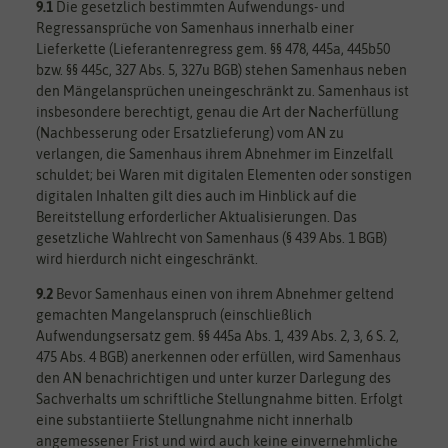
9.1
Die gesetzlich bestimmten Aufwendungs- und
Regressansprüche von Samenhaus innerhalb einer
Lieferkette (Lieferantenregress gem. §§ 478, 445a, 445b50
bzw. §§ 445c, 327 Abs. 5, 327u BGB) stehen Samenhaus neben
den Mängelansprüchen uneingeschränkt zu. Samenhaus ist
insbesondere berechtigt, genau die Art der Nacherfüllung
(Nachbesserung oder Ersatzlieferung) vom AN zu
verlangen, die Samenhaus ihrem Abnehmer im Einzelfall
schuldet; bei Waren mit digitalen Elementen oder sonstigen
digitalen Inhalten gilt dies auch im Hinblick auf die
Bereitstellung erforderlicher Aktualisierungen. Das
gesetzliche Wahlrecht von Samenhaus (§ 439 Abs. 1 BGB)
wird hierdurch nicht eingeschränkt.
9.2
Bevor Samenhaus einen von ihrem Abnehmer geltend
gemachten Mangelanspruch (einschließlich
Aufwendungsersatz gem. §§ 445a Abs. 1, 439 Abs. 2, 3, 6 S. 2,
475 Abs. 4 BGB) anerkennen oder erfüllen, wird Samenhaus
den AN benachrichtigen und unter kurzer Darlegung des
Sachverhalts um schriftliche Stellungnahme bitten. Erfolgt
eine substantiierte Stellungnahme nicht innerhalb
angemessener Frist und wird auch keine einvernehmliche