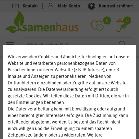
Kontakt
Mein Konto
Kontrast erhöhen
0
0
Wir verwenden Cookies und ähnliche Technologien auf unserer
Website und verarbeiten personenbezogene Daten von
Besucher:innen unserer Webseite (z.B. IP-Adresse), um z.B.
Allgemeine Einkaufsbedingungen (AEB)
Inhalte und Anzeigen zu personalisieren, Medien von
der Samenhaus Müller GmbH
Drittanbietern einzubinden oder Zugriffe auf unsere Website
zu analysieren. Die Datenverarbeitung erfolgt erst durch
Stand: 16.10.2023
gesetzte Cookies. Wir teilen diese Daten mit Dritten, die wir in
den Einstellungen benennen.
1. Allgemeines
Die Datenverarbeitung kann mit Einwilligung oder aufgrund
eines berechtigten Interesses erfolgen. Die Zustimmung kann
1.1
Die vorliegenden Allgemeinen Einkaufsbedingungen
erteilt oder abgelehnt werden. Es besteht das Recht, nicht
(„AEB“) gelten für alle Geschäftsbeziehungen zwischen der
einzuwilligen und die Einwilligung zu einem späteren
Samenhaus Müller GmbH („Samenhaus“) und deren
Zeitpunkt zu ändern oder zu widerrufen. Weitere
Geschäftspartnern und Lieferanten („AN“). Die AEB gelten