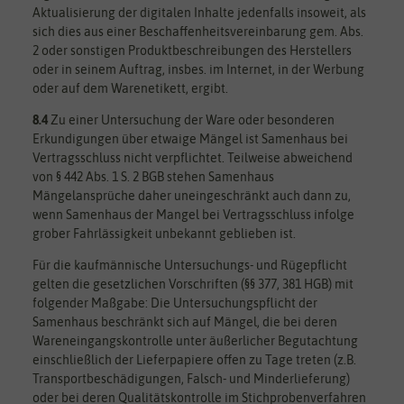
Aktualisierung der digitalen Inhalte jedenfalls insoweit, als
sich dies aus einer Beschaffenheitsvereinbarung gem. Abs.
2 oder sonstigen Produktbeschreibungen des Herstellers
oder in seinem Auftrag, insbes. im Internet, in der Werbung
oder auf dem Warenetikett, ergibt.
8.4
Zu einer Untersuchung der Ware oder besonderen
Erkundigungen über etwaige Mängel ist Samenhaus bei
Vertragsschluss nicht verpflichtet. Teilweise abweichend
von § 442 Abs. 1 S. 2 BGB stehen Samenhaus
Mängelansprüche daher uneingeschränkt auch dann zu,
wenn Samenhaus der Mangel bei Vertragsschluss infolge
grober Fahrlässigkeit unbekannt geblieben ist.
Für die kaufmännische Untersuchungs- und Rügepflicht
gelten die gesetzlichen Vorschriften (§§ 377, 381 HGB) mit
folgender Maßgabe: Die Untersuchungspflicht der
Samenhaus beschränkt sich auf Mängel, die bei deren
Wareneingangskontrolle unter äußerlicher Begutachtung
einschließlich der Lieferpapiere offen zu Tage treten (z.B.
Transportbeschädigungen, Falsch- und Minderlieferung)
oder bei deren Qualitätskontrolle im Stichprobenverfahren