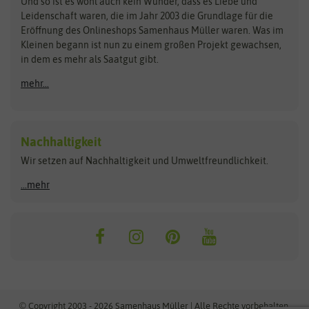
Und so ist es wohl auch kein Wunder, dass es Liebe und
BIOWOL
Feldsaaten Freudenberger
Kataloge
Leidenschaft waren, die im Jahr 2003 die Grundlage für die
Blumicorn
Fertil
Schnäppchen
Eröffnung des Onlineshops Samenhaus Müller waren. Was im
Kleinen begann ist nun zu einem großen Projekt gewachsen,
Bûten Birds
Flora Elite
Anzucht & Gartenzubehör
in dem es mehr als Saatgut gibt.
Bûten Home
Flora Elite Blumenzwiebeln
mehr...
Anzuchtschalen
Buzzy Seeds
Flora Fantastica
Anzuchttöpfe
Buzzy Gifts
Florex
Folien, Vliese und Netze
Growblocks, Erde & Dünger
Carl Pabst
Nachhaltigkeit
Heizmatte & Heizkabel
Wir setzen auf Nachhaltigkeit und Umweltfreundlichkeit.
Florissa
Hortitops
Kokos-Quelltabletten
Zimmergewächshaus
Flortis
Jansen Zaden
...mehr
FLORTUS
Jiffy
Gemüsesamen
Franchi Sementi
JUB Holland
Bohnen & Erbsen
Frankonia Samen
Kent & Stowe
Gurkensamen
Kohlsamen
Garland
Kiepenkerl
Kürbissamen
Gardissimo
kixx
Lauchsamen
© Copyright 2003 - 2026 Samenhaus Müller | Alle Rechte vorbehalten.