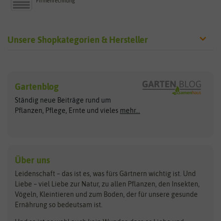
Firmenrechnung
Unsere Shopkategorien & Hersteller
Sämereien
Hersteller
Blumensamen
Gartenblog
Exotische Samen
Arche Noah
Clever Pots
Ständig neue Beiträge rund um
Gemüsesamen
ASB Greenworld
COMPO
Pflanzen, Pflege, Ernte und vieles
mehr...
Gründünger
Keimsprossen
Austrosaat
Culinaris
Kiloware
baza
De Bolster Bio-Samen
Kleintiersaaten
Kräutersamen
Benary
Dobar
Über uns
Loretta-Rasen
Bingenheimer Saatgut
Dürr-Samen
Leidenschaft – das ist es, was fürs Gärtnern wichtig ist. Und
Obstsamen
Liebe – viel Liebe zur Natur, zu allen Pflanzen, den Insekten,
Pilzbrut
BioBalu
elho
Vögeln, Kleintieren und zum Boden, der für unsere gesunde
Rasensamen
Ernährung so bedeutsam ist.
Bionana
Eschenfelder
Steckzwiebeln
Zimmer & Kübelpflanzen