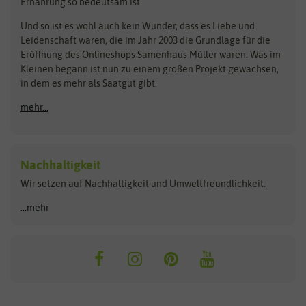
Ernährung so bedeutsam ist.
Bionana
Eschenfelder
Steckzwiebeln
Zimmer & Kübelpflanzen
Und so ist es wohl auch kein Wunder, dass es Liebe und
BIOWOL
Feldsaaten Freudenberger
Kataloge
Leidenschaft waren, die im Jahr 2003 die Grundlage für die
Blumicorn
Fertil
Schnäppchen
Eröffnung des Onlineshops Samenhaus Müller waren. Was im
Kleinen begann ist nun zu einem großen Projekt gewachsen,
Bûten Birds
Flora Elite
Anzucht & Gartenzubehör
in dem es mehr als Saatgut gibt.
Bûten Home
Flora Elite Blumenzwiebeln
mehr...
Anzuchtschalen
Buzzy Seeds
Flora Fantastica
Anzuchttöpfe
Buzzy Gifts
Florex
Folien, Vliese und Netze
Growblocks, Erde & Dünger
Carl Pabst
Nachhaltigkeit
Heizmatte & Heizkabel
Wir setzen auf Nachhaltigkeit und Umweltfreundlichkeit.
Florissa
Hortitops
Kokos-Quelltabletten
Zimmergewächshaus
Flortis
Jansen Zaden
...mehr
FLORTUS
Jiffy
Gemüsesamen
Franchi Sementi
JUB Holland
Bohnen & Erbsen
Frankonia Samen
Kent & Stowe
Gurkensamen
Kohlsamen
Garland
Kiepenkerl
Kürbissamen