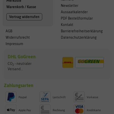
Merkliste
Newsletter
Warenkorb
/
Kasse
Aussaatkalender
Vertrag widerrufen
PDF Bestellformular
Kontakt
AGB
Barrierefreiheitserklärung
Widerrufsrecht
Datenschutzerklärung
Impressum
DHL GoGreen
CO
- neutraler
2
Versand...
Zahlungsarten
Paypal
Lastschrift
Vorkasse
Apple Pay
Rechnung
Kreditkarte