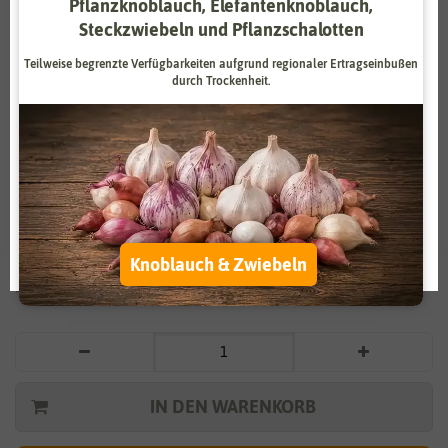
Pflanzknoblauch, Elefantenknoblauch,
Zahlungsdienstleister
Marketing
Steckzwiebeln und Pflanzschalotten
Externe Medien
Funktional
Teilweise begrenzte Verfügbarkeiten aufgrund regionaler Ertragseinbußen
durch Trockenheit.
Weitere Einstellungen
Vergrößern durch berühren
Alle akzeptieren
BIO Feldsalat
Alle ablehnen
1,99 €
*
Auswahl akzeptieren
Knoblauch & Zwiebeln
* inkl. 7% MwSt. zzgl.
Versandkosten
IN DEN WARENKORB