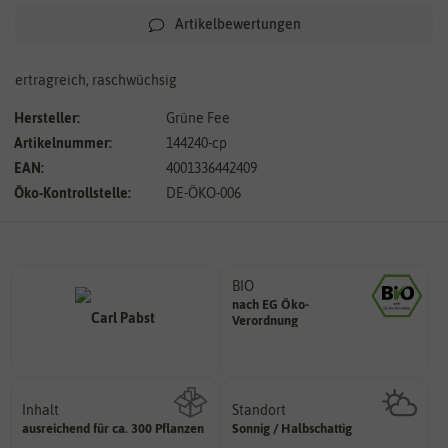
Artikelbewertungen
ertragreich, raschwüchsig
Hersteller:
Grüne Fee
Artikelnummer:
144240-cp
EAN:
4001336442409
Öko-Kontrollstelle:
DE-ÖKO-006
BIO
nach EG Öko-
Landwirtschaft arbeiten.
Verordnung
den Richtlinien der biologischen
Saatgut aus Betrieben, die nach
Inhalt
Standort
sonnig, vollsonnig)
ausreichend für ca. 300 Pflanzen
Sonnig / Halbschattig
Wie viel ist enthalten
Pflanze? (schattig, halbschattig,