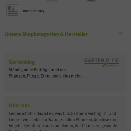
Firmenrechnung
Unsere Shopkategorien & Hersteller
Sämereien
Hersteller
Blumensamen
Gartenblog
Exotische Samen
Arche Noah
Clever Pots
Ständig neue Beiträge rund um
Gemüsesamen
ASB Greenworld
COMPO
Pflanzen, Pflege, Ernte und vieles
mehr...
Gründünger
Keimsprossen
Austrosaat
Culinaris
Kiloware
baza
De Bolster Bio-Samen
Kleintiersaaten
Kräutersamen
Benary
Dobar
Über uns
Loretta-Rasen
Bingenheimer Saatgut
Dürr-Samen
Leidenschaft – das ist es, was fürs Gärtnern wichtig ist. Und
Obstsamen
Liebe – viel Liebe zur Natur, zu allen Pflanzen, den Insekten,
Pilzbrut
BioBalu
elho
Vögeln, Kleintieren und zum Boden, der für unsere gesunde
Rasensamen