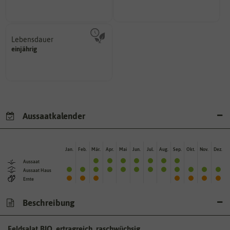
Wie viel Licht benötigt die
Lebensdauer
mehrjährig.
einjährig
einjährig, zweijährig oder
Pflanzen werden kategorisiert in:
Aussaatkalender
Jan.
Feb.
Mär.
Apr.
Mai
Jun.
Jul.
Aug.
Sep.
Okt.
Nov.
Dez.
Aussaat
Aussaat Haus
Ernte
Beschreibung
Feldsalat BIO, ertragreich, raschwüchsig