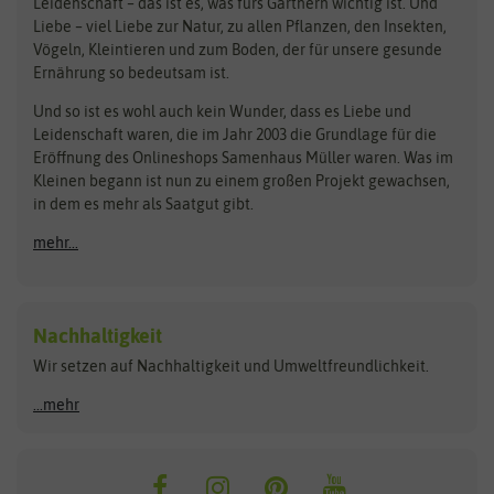
Bingenheimer Saatgut
Dürr-Samen
Leidenschaft – das ist es, was fürs Gärtnern wichtig ist. Und
Obstsamen
Liebe – viel Liebe zur Natur, zu allen Pflanzen, den Insekten,
Pilzbrut
BioBalu
elho
Vögeln, Kleintieren und zum Boden, der für unsere gesunde
Rasensamen
Ernährung so bedeutsam ist.
Bionana
Eschenfelder
Steckzwiebeln
Zimmer & Kübelpflanzen
Und so ist es wohl auch kein Wunder, dass es Liebe und
BIOWOL
Feldsaaten Freudenberger
Kataloge
Leidenschaft waren, die im Jahr 2003 die Grundlage für die
Blumicorn
Fertil
Schnäppchen
Eröffnung des Onlineshops Samenhaus Müller waren. Was im
Kleinen begann ist nun zu einem großen Projekt gewachsen,
Bûten Birds
Flora Elite
Anzucht & Gartenzubehör
in dem es mehr als Saatgut gibt.
Bûten Home
Flora Elite Blumenzwiebeln
mehr...
Anzuchtschalen
Buzzy Seeds
Flora Fantastica
Anzuchttöpfe
Buzzy Gifts
Florex
Folien, Vliese und Netze
Growblocks, Erde & Dünger
Carl Pabst
Nachhaltigkeit
Heizmatte & Heizkabel
Wir setzen auf Nachhaltigkeit und Umweltfreundlichkeit.
Florissa
Hortitops
Kokos-Quelltabletten
Zimmergewächshaus
Flortis
Jansen Zaden
...mehr
FLORTUS
Jiffy
Gemüsesamen
Franchi Sementi
JUB Holland
Bohnen & Erbsen