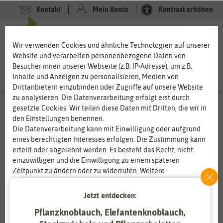
Kontakt
Mein Konto
Kontrast erhöhen
0
0
Wir verwenden Cookies und ähnliche Technologien auf unserer
Website und verarbeiten personenbezogene Daten von
Besucher:innen unserer Webseite (z.B. IP-Adresse), um z.B.
Inhalte und Anzeigen zu personalisieren, Medien von
Drittanbietern einzubinden oder Zugriffe auf unsere Website
zu analysieren. Die Datenverarbeitung erfolgt erst durch
gesetzte Cookies. Wir teilen diese Daten mit Dritten, die wir in
den Einstellungen benennen.
Die Datenverarbeitung kann mit Einwilligung oder aufgrund
eines berechtigten Interesses erfolgen. Die Zustimmung kann
erteilt oder abgelehnt werden. Es besteht das Recht, nicht
einzuwilligen und die Einwilligung zu einem späteren
Zeitpunkt zu ändern oder zu widerrufen. Weitere
Informationen zur Verwendung personenbezogener Daten und
den Diensten erklären wir in unserer
Daten­schutz­erklärung
.
Jetzt entdecken:
Pflanzknoblauch, Elefantenknoblauch,
Essenziell
Statistik