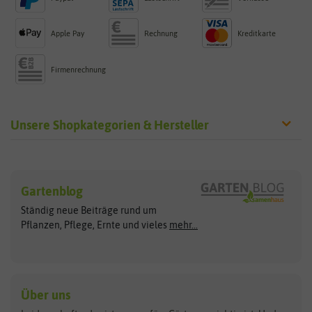
Apple Pay
Rechnung
Kreditkarte
Firmenrechnung
Unsere Shopkategorien & Hersteller
Sämereien
Hersteller
Blumensamen
Gartenblog
Exotische Samen
Arche Noah
Clever Pots
Ständig neue Beiträge rund um
Gemüsesamen
ASB Greenworld
COMPO
Pflanzen, Pflege, Ernte und vieles
mehr...
Gründünger
Keimsprossen
Austrosaat
Culinaris
Kiloware
baza
De Bolster Bio-Samen
Kleintiersaaten
Kräutersamen
Benary
Dobar
Über uns
Loretta-Rasen