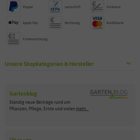
Paypal
Lastschrift
Vorkasse
Apple Pay
Rechnung
Kreditkarte
Firmenrechnung
Unsere Shopkategorien & Hersteller
Sämereien
Hersteller
Blumensamen
Gartenblog
Exotische Samen
Arche Noah
Clever Pots
Ständig neue Beiträge rund um
Gemüsesamen
ASB Greenworld
COMPO
Pflanzen, Pflege, Ernte und vieles
mehr...
Gründünger
Keimsprossen
Austrosaat
Culinaris
Kiloware
baza
De Bolster Bio-Samen
Kleintiersaaten
Kräutersamen
Benary
Dobar