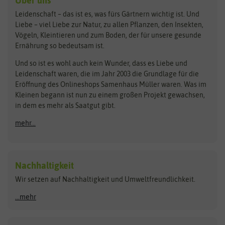
Über uns
Loretta-Rasen
Bingenheimer Saatgut
Dürr-Samen
Leidenschaft – das ist es, was fürs Gärtnern wichtig ist. Und
Obstsamen
Liebe – viel Liebe zur Natur, zu allen Pflanzen, den Insekten,
Pilzbrut
BioBalu
elho
Vögeln, Kleintieren und zum Boden, der für unsere gesunde
Rasensamen
Ernährung so bedeutsam ist.
Bionana
Eschenfelder
Steckzwiebeln
Zimmer & Kübelpflanzen
Und so ist es wohl auch kein Wunder, dass es Liebe und
BIOWOL
Feldsaaten Freudenberger
Kataloge
Leidenschaft waren, die im Jahr 2003 die Grundlage für die
Blumicorn
Fertil
Schnäppchen
Eröffnung des Onlineshops Samenhaus Müller waren. Was im
Kleinen begann ist nun zu einem großen Projekt gewachsen,
Bûten Birds
Flora Elite
Anzucht & Gartenzubehör
in dem es mehr als Saatgut gibt.
Bûten Home
Flora Elite Blumenzwiebeln
mehr...
Anzuchtschalen
Buzzy Seeds
Flora Fantastica
Anzuchttöpfe
Buzzy Gifts
Florex
Folien, Vliese und Netze
Growblocks, Erde & Dünger
Carl Pabst
Nachhaltigkeit
Heizmatte & Heizkabel
Wir setzen auf Nachhaltigkeit und Umweltfreundlichkeit.
Florissa
Hortitops
Kokos-Quelltabletten
Zimmergewächshaus
Flortis
Jansen Zaden
...mehr
FLORTUS
Jiffy
Gemüsesamen