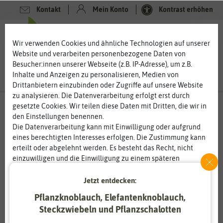
Kontakt
Mein Konto
Kontrast erhöhen
0
0
Wir verwenden Cookies und ähnliche Technologien auf unserer
Website und verarbeiten personenbezogene Daten von
Besucher:innen unserer Webseite (z.B. IP-Adresse), um z.B.
Inhalte und Anzeigen zu personalisieren, Medien von
Drittanbietern einzubinden oder Zugriffe auf unsere Website
zu analysieren. Die Datenverarbeitung erfolgt erst durch
gesetzte Cookies. Wir teilen diese Daten mit Dritten, die wir in
den Einstellungen benennen.
Die Datenverarbeitung kann mit Einwilligung oder aufgrund
eines berechtigten Interesses erfolgen. Die Zustimmung kann
erteilt oder abgelehnt werden. Es besteht das Recht, nicht
einzuwilligen und die Einwilligung zu einem späteren
Zeitpunkt zu ändern oder zu widerrufen. Weitere
Informationen zur Verwendung personenbezogener Daten und
Jetzt entdecken:
den Diensten erklären wir in unserer
Daten­schutz­erklärung
.
Pflanzknoblauch, Elefantenknoblauch,
Steckzwiebeln und Pflanzschalotten
Essenziell
Statistik