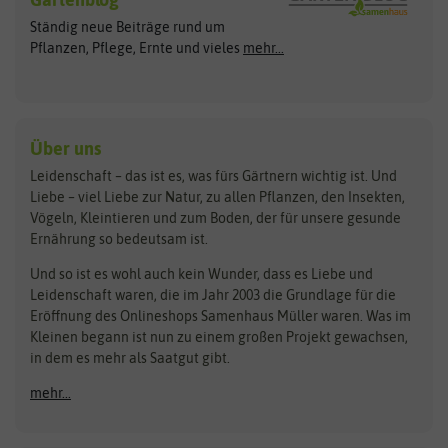
Exotische Samen
Arche Noah
Clever Pots
Ständig neue Beiträge rund um
Gemüsesamen
ASB Greenworld
COMPO
Pflanzen, Pflege, Ernte und vieles
mehr...
Gründünger
Keimsprossen
Austrosaat
Culinaris
Kiloware
baza
De Bolster Bio-Samen
Kleintiersaaten
Kräutersamen
Benary
Dobar
Über uns
Loretta-Rasen
Bingenheimer Saatgut
Dürr-Samen
Leidenschaft – das ist es, was fürs Gärtnern wichtig ist. Und
Obstsamen
Liebe – viel Liebe zur Natur, zu allen Pflanzen, den Insekten,
Pilzbrut
BioBalu
elho
Vögeln, Kleintieren und zum Boden, der für unsere gesunde
Rasensamen
Ernährung so bedeutsam ist.
Bionana
Eschenfelder
Steckzwiebeln
Zimmer & Kübelpflanzen
Und so ist es wohl auch kein Wunder, dass es Liebe und
BIOWOL
Feldsaaten Freudenberger
Kataloge
Leidenschaft waren, die im Jahr 2003 die Grundlage für die
Blumicorn
Fertil
Schnäppchen
Eröffnung des Onlineshops Samenhaus Müller waren. Was im
Kleinen begann ist nun zu einem großen Projekt gewachsen,
Bûten Birds
Flora Elite
Anzucht & Gartenzubehör
in dem es mehr als Saatgut gibt.
Bûten Home
Flora Elite Blumenzwiebeln
mehr...
Anzuchtschalen
Buzzy Seeds
Flora Fantastica
Anzuchttöpfe
Buzzy Gifts
Florex
Folien, Vliese und Netze