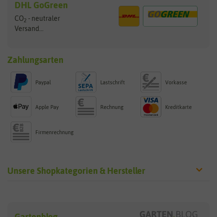
DHL GoGreen
CO
- neutraler
2
Versand...
Zahlungsarten
Paypal
Lastschrift
Vorkasse
Apple Pay
Rechnung
Kreditkarte
Firmenrechnung
Unsere Shopkategorien & Hersteller
Sämereien
Hersteller
Blumensamen
Gartenblog