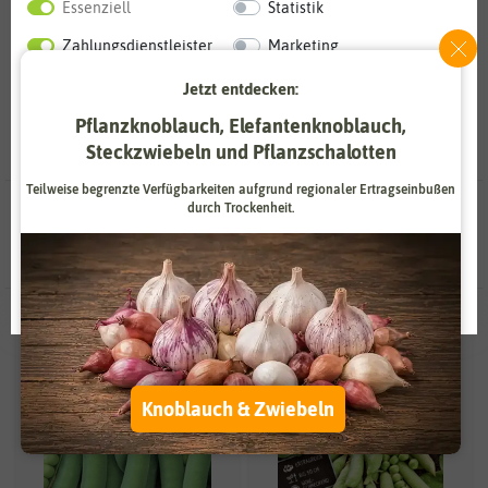
Essenziell
Statistik
oder anderen Gemüsesorten anbauen.
Zahlungsdienstleister
Marketing
Externe Medien
Funktional
Jetzt entdecken:
Pflanzknoblauch, Elefantenknoblauch,
Weitere Einstellungen
Steckzwiebeln und Pflanzschalotten
Alle akzeptieren
Teilweise begrenzte Verfügbarkeiten aufgrund regionaler Ertragseinbußen
14 Ergebnisse
gefunden in Schalerbsensamen
durch Trockenheit.
Alle ablehnen
Auswahl akzeptieren
Knoblauch & Zwiebeln