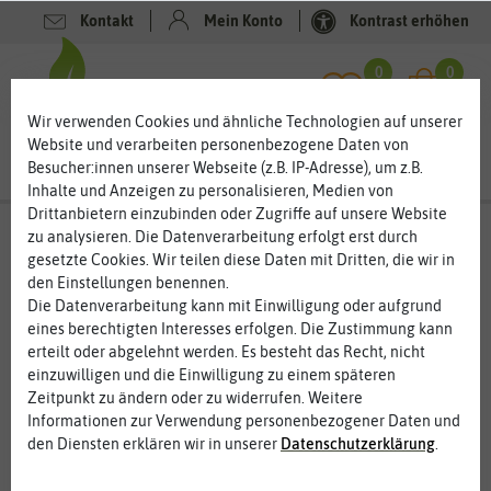
Kontakt
Mein Konto
Kontrast erhöhen
Filter
0
0
Wir verwenden Cookies und ähnliche Technologien auf unserer
Website und verarbeiten personenbezogene Daten von
Besucher:innen unserer Webseite (z.B. IP-Adresse), um z.B.
Inhalte und Anzeigen zu personalisieren, Medien von
Drittanbietern einzubinden oder Zugriffe auf unsere Website
Gemüsesamen
- Erbsensamen
-
zu analysieren. Die Datenverarbeitung erfolgt erst durch
Schalerbsensamen
gesetzte Cookies. Wir teilen diese Daten mit Dritten, die wir in
den Einstellungen benennen.
Schalenerbsen im Garten anbauen, pflegen und ernten
Die Datenverarbeitung kann mit Einwilligung oder aufgrund
eines berechtigten Interesses erfolgen. Die Zustimmung kann
Schalenerbsen sind ein leckeres Gemüse, welches Sie auch gut
erteilt oder abgelehnt werden. Es besteht das Recht, nicht
konservieren können. Im Garten lassen sich Erbsen einfach auf
einzuwilligen und die Einwilligung zu einem späteren
fast jedem Boden kultivieren. Schalenerbsen gehören zu den
Zeitpunkt zu ändern oder zu widerrufen. Weitere
ersten Gemüsesorten im Garten. Sie stellen keine hohen
Informationen zur Verwendung personenbezogener Daten und
Anforderungen an die Versorgung mit Nährstoffen. Und auch der
den Diensten erklären wir in unserer
Daten­schutz­erklärung
.
Platz bedarf ist relativ gering, da Erbsen lieber klettern.
Schalenerbsen können Sie als Mischkultur mit Möhren, Fenchel