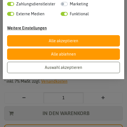
Zahlungsdienstleister
Marketing
Externe Medien
Funktional
Weitere Einstellungen
Vergrößern durch berühren
Alle akzeptieren
Gladiole Lemon Frizzle (10 Stück)
Alle ablehnen
6,49 €
*
Auswahl akzeptieren
* inkl. 7% MwSt. zzgl.
Versandkosten
IN DEN WARENKORB