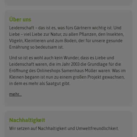
Kiloware
baza
De Bolster Bio-Samen
Kleintiersaaten
Kräutersamen
Benary
Dobar
Über uns
Loretta-Rasen
Bingenheimer Saatgut
Dürr-Samen
Leidenschaft – das ist es, was fürs Gärtnern wichtig ist. Und
Obstsamen
Liebe – viel Liebe zur Natur, zu allen Pflanzen, den Insekten,
Pilzbrut
BioBalu
elho
Vögeln, Kleintieren und zum Boden, der für unsere gesunde
Rasensamen
Ernährung so bedeutsam ist.
Bionana
Eschenfelder
Steckzwiebeln
Zimmer & Kübelpflanzen
Und so ist es wohl auch kein Wunder, dass es Liebe und
BIOWOL
Feldsaaten Freudenberger
Kataloge
Leidenschaft waren, die im Jahr 2003 die Grundlage für die
Blumicorn
Fertil
Schnäppchen
Eröffnung des Onlineshops Samenhaus Müller waren. Was im
Kleinen begann ist nun zu einem großen Projekt gewachsen,
Bûten Birds
Flora Elite
Anzucht & Gartenzubehör
in dem es mehr als Saatgut gibt.
Bûten Home
Flora Elite Blumenzwiebeln
mehr...
Anzuchtschalen
Buzzy Seeds
Flora Fantastica
Anzuchttöpfe
Buzzy Gifts
Florex
Folien, Vliese und Netze
Growblocks, Erde & Dünger
Carl Pabst
Nachhaltigkeit
Heizmatte & Heizkabel
Wir setzen auf Nachhaltigkeit und Umweltfreundlichkeit.
Florissa
Hortitops
Kokos-Quelltabletten
Zimmergewächshaus