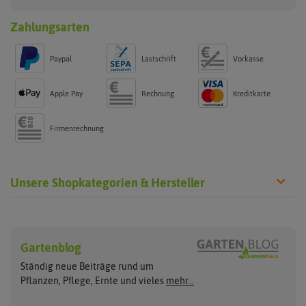
Zahlungsarten
Paypal
Lastschrift
Vorkasse
Apple Pay
Rechnung
Kreditkarte
Firmenrechnung
Unsere Shopkategorien & Hersteller
Sämereien
Hersteller
Blumensamen
Gartenblog
Exotische Samen
Arche Noah
Clever Pots
Ständig neue Beiträge rund um
Gemüsesamen
ASB Greenworld
COMPO
Pflanzen, Pflege, Ernte und vieles
mehr...
Gründünger
Keimsprossen
Austrosaat
Culinaris