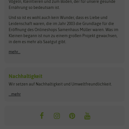
Vögeln, Kleintieren und zum Boden, der für unsere gesunde
Rasensamen
Ernährung so bedeutsam ist.
Bionana
Eschenfelder
Steckzwiebeln
Zimmer & Kübelpflanzen
Und so ist es wohl auch kein Wunder, dass es Liebe und
BIOWOL
Feldsaaten Freudenberger
Kataloge
Leidenschaft waren, die im Jahr 2003 die Grundlage für die
Blumicorn
Fertil
Schnäppchen
Eröffnung des Onlineshops Samenhaus Müller waren. Was im
Kleinen begann ist nun zu einem großen Projekt gewachsen,
Bûten Birds
Flora Elite
Anzucht & Gartenzubehör
in dem es mehr als Saatgut gibt.
Bûten Home
Flora Elite Blumenzwiebeln
mehr...
Anzuchtschalen
Buzzy Seeds
Flora Fantastica
Anzuchttöpfe
Buzzy Gifts
Florex
Folien, Vliese und Netze
Growblocks, Erde & Dünger
Carl Pabst
Nachhaltigkeit
Heizmatte & Heizkabel
Wir setzen auf Nachhaltigkeit und Umweltfreundlichkeit.
Florissa
Hortitops
Kokos-Quelltabletten
Zimmergewächshaus
Flortis
Jansen Zaden
...mehr
FLORTUS
Jiffy
Gemüsesamen
Franchi Sementi
JUB Holland
Bohnen & Erbsen
Frankonia Samen
Kent & Stowe
Gurkensamen
Kohlsamen