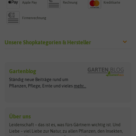
Apple Pay
Rechnung
Kreditkarte
Firmenrechnung
Unsere Shopkategorien & Hersteller
Sämereien
Hersteller
Blumensamen
Gartenblog
Exotische Samen
Arche Noah
Clever Pots
Ständig neue Beiträge rund um
Gemüsesamen
ASB Greenworld
COMPO
Pflanzen, Pflege, Ernte und vieles
mehr...
Gründünger
Keimsprossen
Austrosaat
Culinaris
Kiloware
baza
De Bolster Bio-Samen
Kleintiersaaten
Kräutersamen
Benary
Dobar
Über uns
Loretta-Rasen
Bingenheimer Saatgut
Dürr-Samen
Leidenschaft – das ist es, was fürs Gärtnern wichtig ist. Und
Obstsamen
Liebe – viel Liebe zur Natur, zu allen Pflanzen, den Insekten,
Pilzbrut
BioBalu
elho