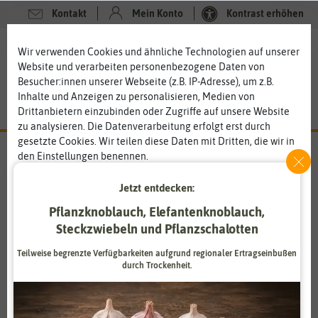
Kontakt
Mein Konto
Kontrast erhöhen
0
0
Wir verwenden Cookies und ähnliche Technologien auf unserer
Website und verarbeiten personenbezogene Daten von
Besucher:innen unserer Webseite (z.B. IP-Adresse), um z.B.
Inhalte und Anzeigen zu personalisieren, Medien von
Drittanbietern einzubinden oder Zugriffe auf unsere Website
zu analysieren. Die Datenverarbeitung erfolgt erst durch
gesetzte Cookies. Wir teilen diese Daten mit Dritten, die wir in
den Einstellungen benennen.
Die Datenverarbeitung kann mit Einwilligung oder aufgrund
GrowMax Water
eines berechtigten Interesses erfolgen. Die Zustimmung kann
Jetzt entdecken:
erteilt oder abgelehnt werden. Es besteht das Recht, nicht
Pflanzknoblauch, Elefantenknoblauch,
Für beste Wasserqualität
einzuwilligen und die Einwilligung zu einem späteren
Steckzwiebeln und Pflanzschalotten
Zeitpunkt zu ändern oder zu widerrufen. Weitere
Du willst für deine Pflanzen nur das Beste, also auch das
Informationen zur Verwendung personenbezogener Daten und
beste Wasser.
GrowMax Water
Europe hilft dir dabei. Das
Teilweise begrenzte Verfügbarkeiten aufgrund regionaler Ertragseinbußen
den Diensten erklären wir in unserer
Daten­schutz­erklärung
.
Unternehmen stellt
seit 2014 Wasseraufbereitungssysteme
durch Trockenheit.
für den
professionellen Gartenbau
, aber auch für die
Heimanzucht
her. Über die Jahre hat sich GrowMax etabliert
Essenziell
Statistik
und gehört heute zu den
führenden Herstellern in der