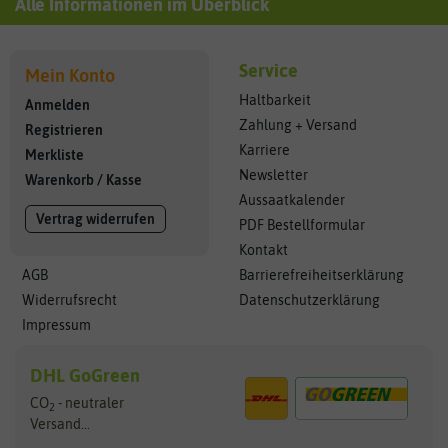
Alle Informationen im Überblick
Service
Mein Konto
Haltbarkeit
Anmelden
Zahlung + Versand
Registrieren
Karriere
Merkliste
Newsletter
Warenkorb
/
Kasse
Aussaatkalender
Vertrag widerrufen
PDF Bestellformular
Kontakt
AGB
Barrierefreiheitserklärung
Widerrufsrecht
Datenschutzerklärung
Impressum
DHL GoGreen
CO
- neutraler
2
Versand...