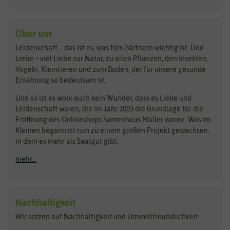
Kiloware
baza
De Bolster Bio-Samen
Kleintiersaaten
Kräutersamen
Benary
Dobar
Über uns
Loretta-Rasen
Bingenheimer Saatgut
Dürr-Samen
Leidenschaft – das ist es, was fürs Gärtnern wichtig ist. Und
Obstsamen
Liebe – viel Liebe zur Natur, zu allen Pflanzen, den Insekten,
Pilzbrut
BioBalu
elho
Vögeln, Kleintieren und zum Boden, der für unsere gesunde
Rasensamen
Ernährung so bedeutsam ist.
Bionana
Eschenfelder
Steckzwiebeln
Zimmer & Kübelpflanzen
Und so ist es wohl auch kein Wunder, dass es Liebe und
BIOWOL
Feldsaaten Freudenberger
Kataloge
Leidenschaft waren, die im Jahr 2003 die Grundlage für die
Blumicorn
Fertil
Schnäppchen
Eröffnung des Onlineshops Samenhaus Müller waren. Was im
Kleinen begann ist nun zu einem großen Projekt gewachsen,
Bûten Birds
Flora Elite
Anzucht & Gartenzubehör
in dem es mehr als Saatgut gibt.
Bûten Home
Flora Elite Blumenzwiebeln
mehr...
Anzuchtschalen
Buzzy Seeds
Flora Fantastica
Anzuchttöpfe
Buzzy Gifts
Florex
Folien, Vliese und Netze
Growblocks, Erde & Dünger
Carl Pabst
Nachhaltigkeit
Heizmatte & Heizkabel
Wir setzen auf Nachhaltigkeit und Umweltfreundlichkeit.
Florissa
Hortitops
Kokos-Quelltabletten