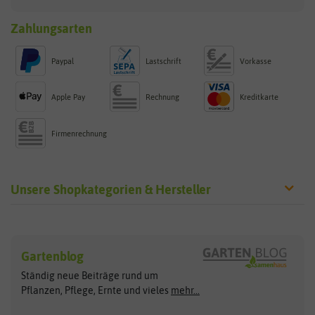
Zahlungsarten
Paypal
Lastschrift
Vorkasse
Apple Pay
Rechnung
Kreditkarte
Firmenrechnung
Unsere Shopkategorien & Hersteller
Sämereien
Hersteller
Blumensamen
Gartenblog
Exotische Samen
Arche Noah
Clever Pots
Ständig neue Beiträge rund um
Gemüsesamen
ASB Greenworld
COMPO
Pflanzen, Pflege, Ernte und vieles
mehr...
Gründünger
Keimsprossen
Austrosaat
Culinaris