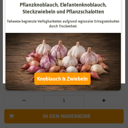
Pflanzknoblauch, Elefantenknoblauch,
Zahlungsdienstleister
Marketing
Steckzwiebeln und Pflanzschalotten
Externe Medien
Funktional
Teilweise begrenzte Verfügbarkeiten aufgrund regionaler Ertragseinbußen
durch Trockenheit.
Weitere Einstellungen
Vergrößern durch berühren
Alle akzeptieren
Hirtentäschel
Alle ablehnen
4,75 €
*
Auswahl akzeptieren
Knoblauch & Zwiebeln
* inkl. 7% MwSt. zzgl.
Versandkosten
IN DEN WARENKORB