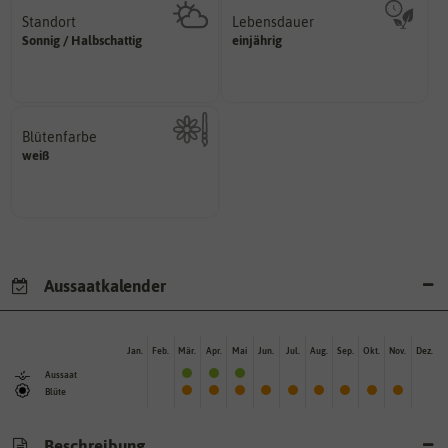
Standort
Lebensdauer
sonnig, vollsonnig)
mehrjährig.
Sonnig / Halbschattig
einjährig
Pflanze? (schattig, halbschattig,
einjährig, zweijährig oder
Wie viel Licht benötigt die
Pflanzen werden kategorisiert in:
Blütenfarbe
weiß
Kann auch mehrfarbig sein.
Wie ist die Blüte eingefärbt?
Aussaatkalender
Jan.
Feb.
Mär.
Apr.
Mai
Jun.
Jul.
Aug.
Sep.
Okt.
Nov.
Dez.
Aussaat
Blüte
Beschreibung