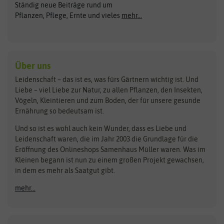
Ständig neue Beiträge rund um
Gemüsesamen
ASB Greenworld
COMPO
Pflanzen, Pflege, Ernte und vieles
mehr...
Gründünger
Keimsprossen
Austrosaat
Culinaris
Kiloware
baza
De Bolster Bio-Samen
Kleintiersaaten
Kräutersamen
Benary
Dobar
Über uns
Loretta-Rasen
Bingenheimer Saatgut
Dürr-Samen
Leidenschaft – das ist es, was fürs Gärtnern wichtig ist. Und
Obstsamen
Liebe – viel Liebe zur Natur, zu allen Pflanzen, den Insekten,
Pilzbrut
BioBalu
elho
Vögeln, Kleintieren und zum Boden, der für unsere gesunde
Rasensamen
Ernährung so bedeutsam ist.
Bionana
Eschenfelder
Steckzwiebeln
Zimmer & Kübelpflanzen
Und so ist es wohl auch kein Wunder, dass es Liebe und
BIOWOL
Feldsaaten Freudenberger
Kataloge
Leidenschaft waren, die im Jahr 2003 die Grundlage für die
Blumicorn
Fertil
Schnäppchen
Eröffnung des Onlineshops Samenhaus Müller waren. Was im
Kleinen begann ist nun zu einem großen Projekt gewachsen,
Bûten Birds
Flora Elite
Anzucht & Gartenzubehör
in dem es mehr als Saatgut gibt.
Bûten Home
Flora Elite Blumenzwiebeln
mehr...
Anzuchtschalen
Buzzy Seeds
Flora Fantastica
Anzuchttöpfe
Buzzy Gifts
Florex
Folien, Vliese und Netze