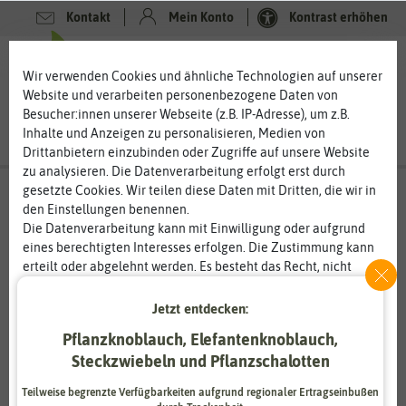
Kontakt
Mein Konto
Kontrast erhöhen
0
0
Wir verwenden Cookies und ähnliche Technologien auf unserer
Website und verarbeiten personenbezogene Daten von
Besucher:innen unserer Webseite (z.B. IP-Adresse), um z.B.
Inhalte und Anzeigen zu personalisieren, Medien von
Drittanbietern einzubinden oder Zugriffe auf unsere Website
zu analysieren. Die Datenverarbeitung erfolgt erst durch
gesetzte Cookies. Wir teilen diese Daten mit Dritten, die wir in
den Einstellungen benennen.
Die Datenverarbeitung kann mit Einwilligung oder aufgrund
eines berechtigten Interesses erfolgen. Die Zustimmung kann
erteilt oder abgelehnt werden. Es besteht das Recht, nicht
einzuwilligen und die Einwilligung zu einem späteren
Zeitpunkt zu ändern oder zu widerrufen. Weitere
Jetzt entdecken:
Informationen zur Verwendung personenbezogener Daten und
Pflanzknoblauch, Elefantenknoblauch,
den Diensten erklären wir in unserer
Daten­schutz­erklärung
.
Steckzwiebeln und Pflanzschalotten
Essenziell
Statistik
Teilweise begrenzte Verfügbarkeiten aufgrund regionaler Ertragseinbußen