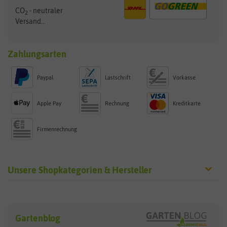
CO
- neutraler
2
Versand...
Zahlungsarten
Paypal
Lastschrift
Vorkasse
Apple Pay
Rechnung
Kreditkarte
Firmenrechnung
Unsere Shopkategorien & Hersteller
Sämereien
Hersteller
Blumensamen
Gartenblog
Exotische Samen
Arche Noah
Clever Pots