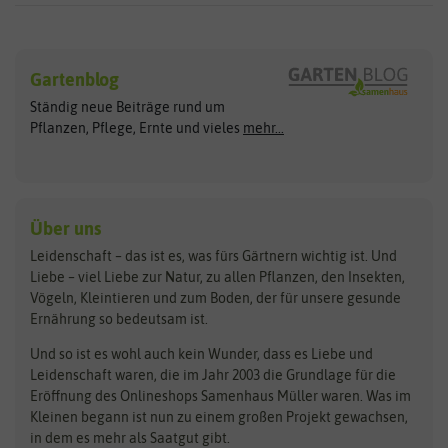
Sämereien
Hersteller
Blumensamen
Gartenblog
Exotische Samen
Arche Noah
Clever Pots
Ständig neue Beiträge rund um
Gemüsesamen
ASB Greenworld
COMPO
Pflanzen, Pflege, Ernte und vieles
mehr...
Gründünger
Keimsprossen
Austrosaat
Culinaris
Kiloware
baza
De Bolster Bio-Samen
Kleintiersaaten
Kräutersamen
Benary
Dobar
Über uns
Loretta-Rasen
Bingenheimer Saatgut
Dürr-Samen
Leidenschaft – das ist es, was fürs Gärtnern wichtig ist. Und
Obstsamen
Liebe – viel Liebe zur Natur, zu allen Pflanzen, den Insekten,
Pilzbrut
BioBalu
elho
Vögeln, Kleintieren und zum Boden, der für unsere gesunde
Rasensamen
Ernährung so bedeutsam ist.
Bionana
Eschenfelder
Steckzwiebeln
Zimmer & Kübelpflanzen
Und so ist es wohl auch kein Wunder, dass es Liebe und
BIOWOL
Feldsaaten Freudenberger
Kataloge
Leidenschaft waren, die im Jahr 2003 die Grundlage für die
Blumicorn
Fertil
Schnäppchen
Eröffnung des Onlineshops Samenhaus Müller waren. Was im
Kleinen begann ist nun zu einem großen Projekt gewachsen,
Bûten Birds
Flora Elite
Anzucht & Gartenzubehör
in dem es mehr als Saatgut gibt.