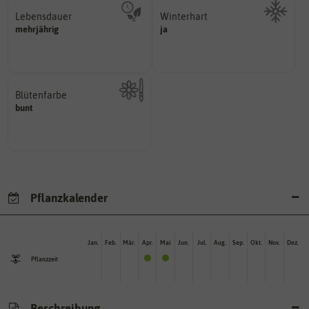
Lebensdauer
Winterhart
mehrjährig.
mehrjährig
ja
Probleme überwintern können.
einjährig, zweijährig oder
Pflanzen, die im Freien ohne
Pflanzen werden kategorisiert in:
Blütenfarbe
bunt
Kann auch mehrfarbig sein.
Wie ist die Blüte eingefärbt?
Pflanzkalender
Jan.
Feb.
Mär.
Apr.
Mai
Jun.
Jul.
Aug.
Sep.
Okt.
Nov.
Dez.
Pflanzzeit
Beschreibung