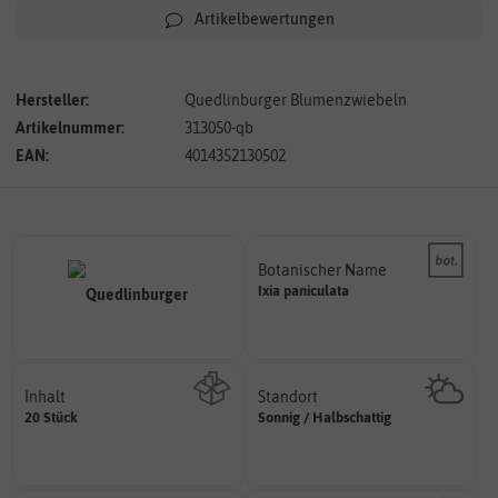
Artikelbewertungen
Hersteller:
Quedlinburger Blumenzwiebeln
Artikelnummer:
313050-qb
EAN:
4014352130502
Botanischer Name
Bestimmung der Pflanze.
Ixia
paniculata
Namen zur eindeutigen
Der botanische (lateinische)
Inhalt
Standort
sonnig, vollsonnig)
20 Stück
Sonnig / Halbschattig
Wie viel ist enthalten
Pflanze? (schattig, halbschattig,
Wie viel Licht benötigt die