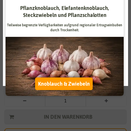
Pflanzknoblauch, Elefantenknoblauch,
Zahlungsdienstleister
Marketing
Steckzwiebeln und Pflanzschalotten
Externe Medien
Funktional
Teilweise begrenzte Verfügbarkeiten aufgrund regionaler Ertragseinbußen
durch Trockenheit.
Weitere Einstellungen
Vergrößern durch berühren
Alle akzeptieren
Ixia Mischung (20 Stück)
Alle ablehnen
1,99 €
*
Auswahl akzeptieren
Knoblauch & Zwiebeln
* inkl. 7% MwSt. zzgl.
Versandkosten
IN DEN WARENKORB