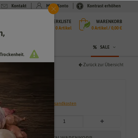
Kontakt
Mein Konto
Kontrast erhöhen
MERKLISTE
WARENKORB
che
0 Artikel
0
Artikel /
0,00 €
h,
n
SALE
Trockenheit.
Zurück zur Übersicht
3,29 €
*
* inkl. 7% MwSt. zzgl.
Versandkosten