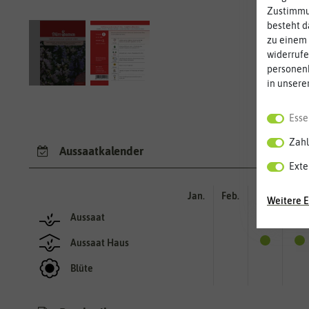
Zustimmun
besteht d
zu einem 
widerrufe
personen
in unsere
Esse
Zahl
Aussaatkalender
Exte
Jan.
Feb.
Mär.
Apr.
Weitere E
Aussaat
Aussaat Haus
Blüte