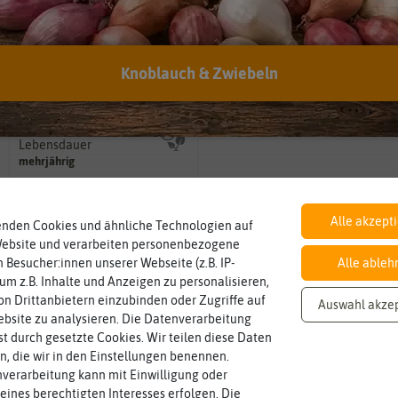
Inhalt
Standort
sonnig, vollsonnig)
Knoblauch & Zwiebeln
Wie viel ist enthalten
Pflanze? (schattig, halbschattig,
ca. 300 Korn
sonnig
Wie viel Licht benötigt die
Lebensdauer
mehrjährig.
einjährig, zweijährig oder
mehrjährig
Pflanzen werden kategorisiert in:
Alle akzept
enden Cookies und ähnliche Technologien auf
Website und verarbeiten personenbezogene
 Besucher:innen unserer Webseite (z.B. IP-
Alle ableh
 um z.B. Inhalte und Anzeigen zu personalisieren,
n Drittanbietern einzubinden oder Zugriffe auf
Auswahl akze
bsite zu analysieren. Die Datenverarbeitung
rst durch gesetzte Cookies. Wir teilen diese Daten
en, die wir in den Einstellungen benennen.
verarbeitung kann mit Einwilligung oder
eines berechtigten Interesses erfolgen. Die