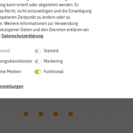
g kann erteilt oder abgelehnt werden. Es
as Recht, nicht einzuwilligen und die Einwilligung
späteren Zeitpunkt zu ändern oder zu
n. Weitere Informationen zur Verwendung
bezogener Daten und den Diensten erklären wir
r
Daten­schutz­erklärung
.
nziell
Statistik
ungsdienstleister
Marketing
rne Medien
Funktional
Mai
Jun.
Jul.
Aug.
Sep.
Okt.
Nov.
Dez.
instellungen