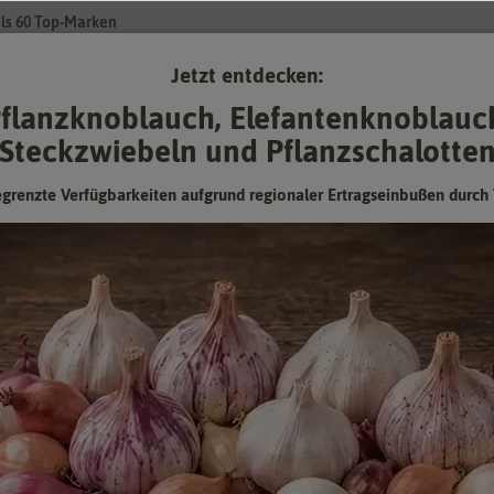
ls 60 Top-Marken
Jetzt entdecken:
Su
flanzknoblauch, Elefantenknoblauc
Steckzwiebeln und Pflanzschalotte
Gartenzubehör
Pflanzgut
Keimsprossen
❤ für Tiere
egrenzte Verfügbarkeiten aufgrund regionaler Ertragseinbußen durch 
Katzenminze Grand View
Hersteller:
Dürr-Samen
Artikelnummer:
4295-DS
EAN:
4017048142957