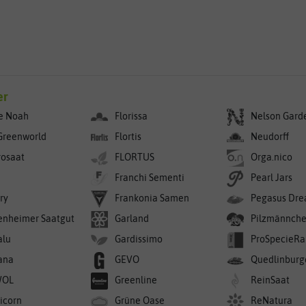
er
e Noah
Florissa
Nelson Gard
Greenworld
Flortis
Neudorff
rosaat
FLORTUS
Orga.nico
Franchi Sementi
Pearl Jars
ry
Frankonia Samen
Pegasus Dre
enheimer Saatgut
Garland
Pilzmännch
alu
Gardissimo
ProSpecieRa
ana
GEVO
Quedlinburg
WOL
Greenline
ReinSaat
icorn
Grüne Oase
ReNatura