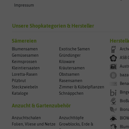
Impressum
Unsere Shopkategorien & Hersteller
Sämereien
Herstell
Blumensamen
Exotische Samen
Arch
Gemüsesamen
Gründünger
ASB 
Keimsprossen
Kiloware
Aust
Kleintiersaaten
Kräutersamen
Loretta-Rasen
Obstsamen
baza
Pilzbrut
Rasensamen
Bena
Steckzwiebeln
Zimmer & Kübelpflanzen
Bing
Kataloge
Schnäppchen
BioB
Anzucht & Gartenzubehör
Bion
Anzuchtschalen
Anzuchttöpfe
BIO
Folien, Vliese und Netze
Growblocks, Erde &
Blum