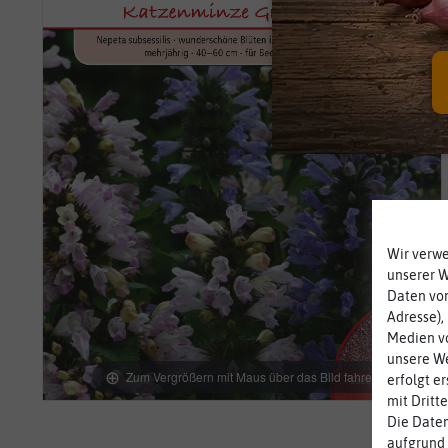
Wir verw
unserer 
Daten von
Adresse),
Medien vo
unsere We
Zum Vergrößern mit Maus über das Bild fahren
erfolgt e
mit Dritt
Die Daten
aufgrund 