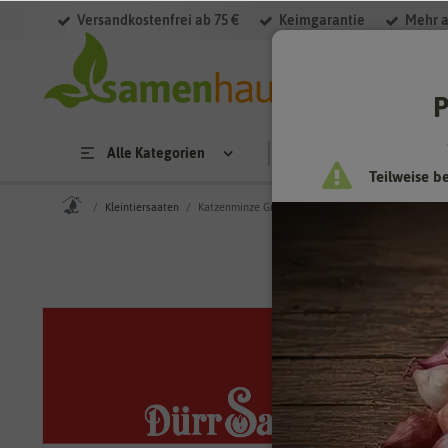
Versandkostenfrei ab 75 €
Keimgarantie
Mehr a
P
Alle Kategorien
Saatgut
Anzucht & 
Teilweise b
Kleintiersaaten
Katzenminze Grand View