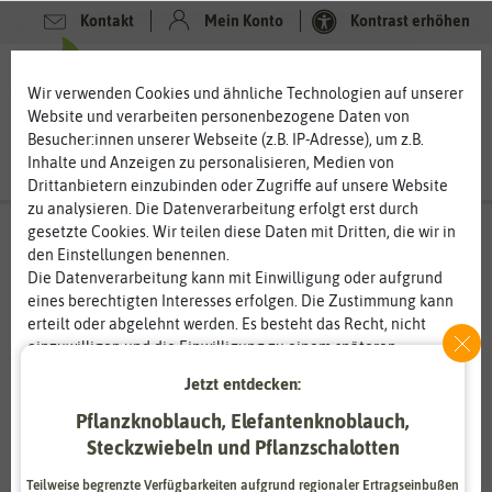
Kontakt
Mein Konto
Kontrast erhöhen
Filter
0
0
Wir verwenden Cookies und ähnliche Technologien auf unserer
Website und verarbeiten personenbezogene Daten von
Besucher:innen unserer Webseite (z.B. IP-Adresse), um z.B.
Inhalte und Anzeigen zu personalisieren, Medien von
Drittanbietern einzubinden oder Zugriffe auf unsere Website
zu analysieren. Die Datenverarbeitung erfolgt erst durch
gesetzte Cookies. Wir teilen diese Daten mit Dritten, die wir in
Keimsprossen
- Keimsprossenzubehör
-
den Einstellungen benennen.
Sprossentürme
Die Datenverarbeitung kann mit Einwilligung oder aufgrund
eines berechtigten Interesses erfolgen. Die Zustimmung kann
Sprossentürme – viele Sprossen auf wenig Raum
erteilt oder abgelehnt werden. Es besteht das Recht, nicht
Sprossentürme sind ideale Anzuchtschalen für Sprossen.
einzuwilligen und die Einwilligung zu einem späteren
Besonders im Winter sind Sprossen eine gute Ergänzung für
Zeitpunkt zu ändern oder zu widerrufen. Weitere
Jetzt entdecken:
saisonales Gemüse. Die knackigen Keimlinge sind gesund,
Informationen zur Verwendung personenbezogener Daten und
vitaminreich und lecker. Relativ leicht und in großer Vielfalt
den Diensten erklären wir in unserer
Daten­schutz­erklärung
.
Pflanzknoblauch, Elefantenknoblauch,
lassen sich Sprossen mit Sprossentürmen anziehen. In den
Steckzwiebeln und Pflanzschalotten
großen Türmen mit mehreren Ebenen können Sie verschiedene
Essenziell
Statistik
Sprossen mit einmal ziehen. Und das auf einer kleinen Fläche.
Teilweise begrenzte Verfügbarkeiten aufgrund regionaler Ertragseinbußen