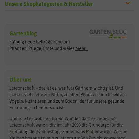
Unsere Shopkategorien & Hersteller
Sämereien
Hersteller
Blumensamen
Gartenblog
Exotische Samen
Arche Noah
Clever Pots
Ständig neue Beiträge rund um
Gemüsesamen
ASB Greenworld
COMPO
Pflanzen, Pflege, Ernte und vieles
mehr...
Gründünger
Keimsprossen
Austrosaat
Culinaris
Kiloware
baza
De Bolster Bio-Samen
Kleintiersaaten
Kräutersamen
Benary
Dobar
Über uns
Loretta-Rasen
Bingenheimer Saatgut
Dürr-Samen
Leidenschaft – das ist es, was fürs Gärtnern wichtig ist. Und
Obstsamen
Liebe – viel Liebe zur Natur, zu allen Pflanzen, den Insekten,
Pilzbrut
BioBalu
elho
Vögeln, Kleintieren und zum Boden, der für unsere gesunde
Rasensamen
Ernährung so bedeutsam ist.
Bionana
Eschenfelder
Steckzwiebeln
Zimmer & Kübelpflanzen
Und so ist es wohl auch kein Wunder, dass es Liebe und
BIOWOL
Feldsaaten Freudenberger
Kataloge
Leidenschaft waren, die im Jahr 2003 die Grundlage für die
Blumicorn
Fertil
Schnäppchen
Eröffnung des Onlineshops Samenhaus Müller waren. Was im
Kleinen begann ist nun zu einem großen Projekt gewachsen,
Bûten Birds
Flora Elite