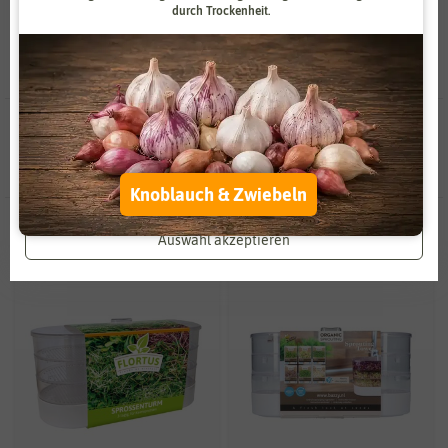
durch Trockenheit.
Zahlungsdienstleister
Marketing
Externe Medien
Funktional
Weitere Einstellungen
4 Ergebnisse
gefunden in Sprossentürme
Alle akzeptieren
Knoblauch & Zwiebeln
Alle ablehnen
-50%
BIO
Auswahl akzeptieren