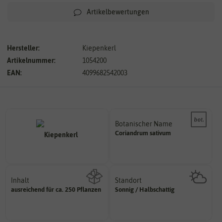
Artikelbewertungen
Hersteller:
Kiepenkerl
Artikelnummer:
1054200
EAN:
4099682542003
Botanischer Name
Bestimmung der Pflanze.
Coriandrum
sativum
Namen zur eindeutigen
Der botanische (lateinische)
Inhalt
Standort
sonnig, vollsonnig)
ausreichend für ca. 250 Pflanzen
Sonnig / Halbschattig
Wie viel ist enthalten
Pflanze? (schattig, halbschattig,
Wie viel Licht benötigt die