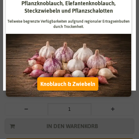
Pflanzknoblauch, Elefantenknoblauch,
Zahlungsdienstleister
Marketing
Steckzwiebeln und Pflanzschalotten
Externe Medien
Funktional
Teilweise begrenzte Verfügbarkeiten aufgrund regionaler Ertragseinbußen
durch Trockenheit.
Weitere Einstellungen
Vergrößern durch berühren
Alle akzeptieren
Koriander Jantar
Alle ablehnen
2,99 €
*
Auswahl akzeptieren
Knoblauch & Zwiebeln
* inkl. 7% MwSt. zzgl.
Versandkosten
IN DEN WARENKORB