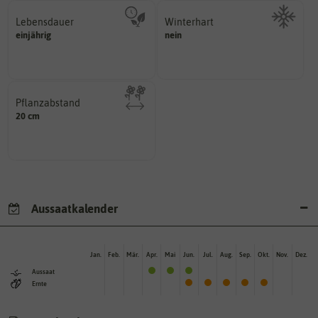
Lebensdauer
Winterhart
mehrjährig.
einjährig
nein
Probleme überwintern können.
einjährig, zweijährig oder
Pflanzen, die im Freien ohne
Pflanzen werden kategorisiert in:
Pflanzabstand
20 cm
Pflanzen voneinander haben?
Welchen Abstand sollten die
Aussaatkalender
Jan.
Feb.
Mär.
Apr.
Mai
Jun.
Jul.
Aug.
Sep.
Okt.
Nov.
Dez.
Aussaat
Ernte