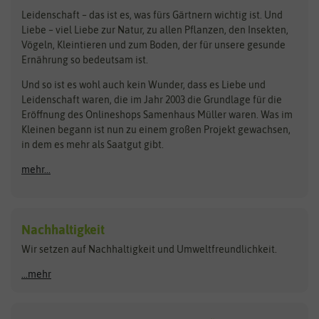
Loretta-Rasen
Bingenheimer Saatgut
Dürr-Samen
Leidenschaft – das ist es, was fürs Gärtnern wichtig ist. Und
Obstsamen
Liebe – viel Liebe zur Natur, zu allen Pflanzen, den Insekten,
Pilzbrut
BioBalu
elho
Vögeln, Kleintieren und zum Boden, der für unsere gesunde
Rasensamen
Ernährung so bedeutsam ist.
Bionana
Eschenfelder
Steckzwiebeln
Zimmer & Kübelpflanzen
Und so ist es wohl auch kein Wunder, dass es Liebe und
BIOWOL
Feldsaaten Freudenberger
Kataloge
Leidenschaft waren, die im Jahr 2003 die Grundlage für die
Blumicorn
Fertil
Schnäppchen
Eröffnung des Onlineshops Samenhaus Müller waren. Was im
Kleinen begann ist nun zu einem großen Projekt gewachsen,
Bûten Birds
Flora Elite
Anzucht & Gartenzubehör
in dem es mehr als Saatgut gibt.
Bûten Home
Flora Elite Blumenzwiebeln
mehr...
Anzuchtschalen
Buzzy Seeds
Flora Fantastica
Anzuchttöpfe
Buzzy Gifts
Florex
Folien, Vliese und Netze
Growblocks, Erde & Dünger
Carl Pabst
Nachhaltigkeit
Heizmatte & Heizkabel
Wir setzen auf Nachhaltigkeit und Umweltfreundlichkeit.
Florissa
Hortitops
Kokos-Quelltabletten
Zimmergewächshaus
Flortis
Jansen Zaden
...mehr
FLORTUS
Jiffy
Gemüsesamen