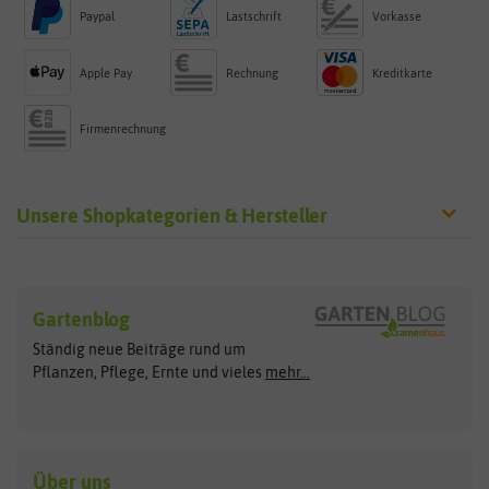
Paypal
Lastschrift
Vorkasse
Apple Pay
Rechnung
Kreditkarte
Firmenrechnung
Unsere Shopkategorien & Hersteller
Sämereien
Hersteller
Blumensamen
Gartenblog
Exotische Samen
Arche Noah
Clever Pots
Ständig neue Beiträge rund um
Gemüsesamen
ASB Greenworld
COMPO
Pflanzen, Pflege, Ernte und vieles
mehr...
Gründünger
Keimsprossen
Austrosaat
Culinaris
Kiloware
baza
De Bolster Bio-Samen
Kleintiersaaten
Kräutersamen
Benary
Dobar
Über uns