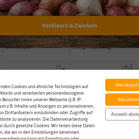
Artikelnummer:
292950-qb
EAN:
4050422229509
Knoblauch & Zwiebeln
Inhalt
Standort
sonnig, vollsonnig)
Wie viel ist enthalten
Pflanze? (schattig, halbschattig,
6 m Saatband
Sonnig / Halbschattig
Wie viel Licht benötigt die
Lebensdauer
Fruchtfarbe
mehrjährig.
sie nach dem Reifungsprozess hat.
einjährig, zweijährig oder
einjährig
grün
Die Farbe der reifen Frucht, die
Pflanzen werden kategorisiert in:
Alle akzept
enden Cookies und ähnliche Technologien auf
Website und verarbeiten personenbezogene
 Besucher:innen unserer Webseite (z.B. IP-
Alle ableh
 um z.B. Inhalte und Anzeigen zu personalisieren,
n Drittanbietern einzubinden oder Zugriffe auf
Auswahl akze
bsite zu analysieren. Die Datenverarbeitung
rst durch gesetzte Cookies. Wir teilen diese Daten
en, die wir in den Einstellungen benennen.
verarbeitung kann mit Einwilligung oder