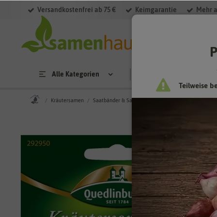
Versandkostenfrei ab 75 €
Keimgarantie
Mehr a
P
Alle Kategorien
Saatgut
Anzucht & 
Teilweise b
Kräutersamen
Saatbänder & Saatplatten
Kräutersortiment Deut