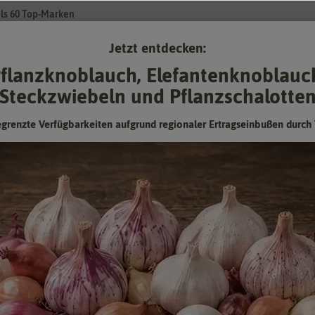
ls 60 Top-Marken
Jetzt entdecken:
Su
flanzknoblauch, Elefantenknoblauc
Steckzwiebeln und Pflanzschalotte
Gartenzubehör
Pflanzgut
Keimsprossen
❤ für Tiere
egrenzte Verfügbarkeiten aufgrund regionaler Ertragseinbußen durch 
schland (Saatband)
Kräutersortiment Deutschland
(Saatband)
Mischung aus Petersilie Mooskrause, Dill, Bohnenkraut; mit
praktischem Stecketikett
Hersteller:
Quedlinburger Saatgut