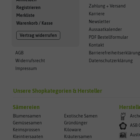
Zahlung + Versand
Registrieren
Karriere
Merkliste
Newsletter
Warenkorb
/
Kasse
Aussaatkalender
Vertrag widerrufen
PDF Bestellformular
Kontakt
AGB
Barrierefreiheitserklärun
Widerrufsrecht
Datenschutzerklärung
Impressum
Unsere Shopkategorien & Hersteller
Sämereien
Herstell
Blumensamen
Exotische Samen
Arch
Gemüsesamen
Gründünger
ASB 
Keimsprossen
Kiloware
Aust
Kleintiersaaten
Kräutersamen