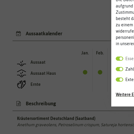
aufgrund 
Zustimmun
besteht d
zu einem 
widerrufe
Aussaatkalender
personen
in unsere
Jan.
Feb.
Mär.
Apr.
Esse
Aussaat
Zahl
Aussaat Haus
Exte
Ernte
Weitere E
Beschreibung
Kräutersortiment Deutschland (Saatband)
Anethum graveolens, Petroselinum crispum, Satureja hortensi