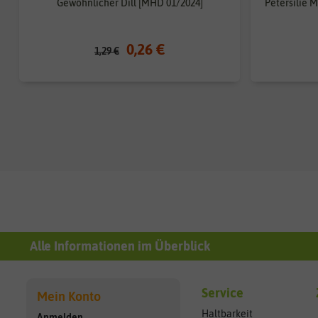
Gewöhnlicher Dill [MHD 01/2024]
Petersilie 
0,26 €
1,29 €
Alle Informationen im Überblick
Service
Mein Konto
Haltbarkeit
Anmelden