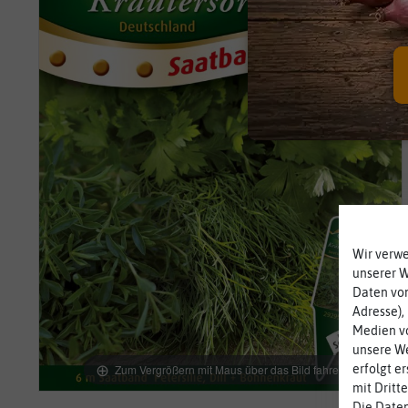
Wir verw
unserer 
Daten von
Adresse),
Medien vo
unsere We
Zum Vergrößern mit Maus über das Bild fahren
erfolgt e
mit Dritt
Die Daten