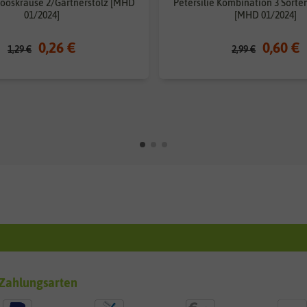
Mooskrause 2/Gärtnerstolz [MHD
Petersilie Kombination 3 Sorte
01/2024]
[MHD 01/2024]
0,26 €
0,60 €
1,29 €
2,99 €
Zahlungsarten