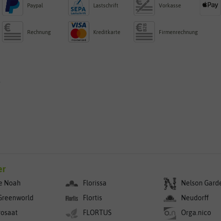
Paypal
Lastschrift
Vorkasse
Rechnung
Kreditkarte
Firmenrechnung
g
er
e Noah
Florissa
Nelson Gard
Greenworld
Flortis
Neudorff
rosaat
FLORTUS
Orga.nico