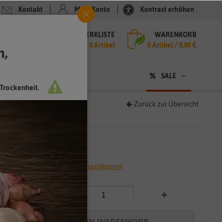
Kontakt
Mein Konto
Kontrast erhöhen
MERKLISTE
WARENKORB
che
0 Artikel
0
Artikel /
0,00 €
h,
n
SALE
Trockenheit.
Zurück zur Übersicht
3,99 €
*
* inkl. 7% MwSt. zzgl.
Versandkosten