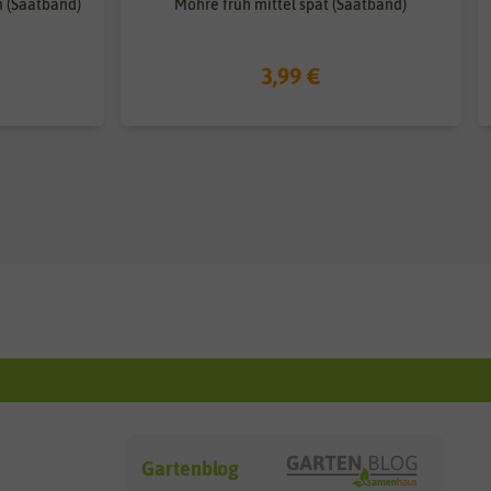
n (Saatband)
Möhre früh mittel spät (Saatband)
3,99 €
Gartenblog