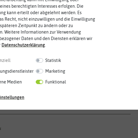
eines berechtigten Interesses erfolgen. Die
g kann erteilt oder abgelehnt werden. Es
as Recht, nicht einzuwilligen und die Einwilligung
späteren Zeitpunkt zu ändern oder zu
n. Weitere Informationen zur Verwendung
bezogener Daten und den Diensten erklären wir
r
Daten­schutz­erklärung
.
Mai
Jun.
Jul.
Aug.
Sep.
Okt.
Nov.
Dez.
nziell
Statistik
ungsdienstleister
Marketing
rne Medien
Funktional
instellungen
s