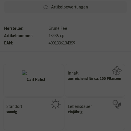
Artikelbewertungen
Hersteller:
Grüne Fee
Artikelnummer:
13435-cp
EAN:
4001336134359
Inhalt
ausreichend für ca. 100 Pflanzen
Wie viel ist enthalten
Standort
Lebensdauer
sonnig, vollsonnig)
mehrjährig.
sonnig
einjährig
Pflanze? (schattig, halbschattig,
einjährig, zweijährig oder
Wie viel Licht benötigt die
Pflanzen werden kategorisiert in: