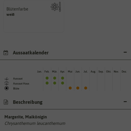
Blütenfarbe
weiß
Kann auch mehrfarbig sein.
Wie ist die Blüte eingefärbt?
Aussaatkalender
Jan.
Feb.
Mär.
Apr.
Mai
Jun.
Jul.
Aug.
Sep.
Okt.
Nov.
Dez.
Aussaat
Aussaat Haus
Blüte
Beschreibung
Margerite, Maikönigin
Chrysanthemum leucanthemum