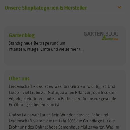
Unsere Shopkategorien & Hersteller
Sämereien
Hersteller
Blumensamen
Gartenblog
Exotische Samen
Arche Noah
Clever Pots
Ständig neue Beiträge rund um
Gemüsesamen
ASB Greenworld
COMPO
Pflanzen, Pflege, Ernte und vieles
mehr...
Gründünger
Keimsprossen
Austrosaat
Culinaris
Kiloware
baza
De Bolster Bio-Samen
Kleintiersaaten
Kräutersamen
Benary
Dobar
Über uns
Loretta-Rasen
Bingenheimer Saatgut
Dürr-Samen
Leidenschaft – das ist es, was fürs Gärtnern wichtig ist. Und
Obstsamen
Liebe – viel Liebe zur Natur, zu allen Pflanzen, den Insekten,
Pilzbrut
BioBalu
elho
Vögeln, Kleintieren und zum Boden, der für unsere gesunde
Rasensamen
Ernährung so bedeutsam ist.
Bionana
Eschenfelder
Steckzwiebeln
Zimmer & Kübelpflanzen
Und so ist es wohl auch kein Wunder, dass es Liebe und
BIOWOL
Feldsaaten Freudenberger
Kataloge
Leidenschaft waren, die im Jahr 2003 die Grundlage für die
Blumicorn
Fertil
Schnäppchen
Eröffnung des Onlineshops Samenhaus Müller waren. Was im