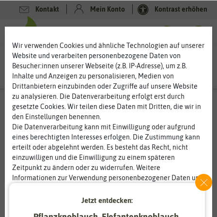
Kontakt
Mein Konto
Kontrast erhöhen
0
0
Wir verwenden Cookies und ähnliche Technologien auf unserer
Website und verarbeiten personenbezogene Daten von
Besucher:innen unserer Webseite (z.B. IP-Adresse), um z.B.
Inhalte und Anzeigen zu personalisieren, Medien von
Drittanbietern einzubinden oder Zugriffe auf unsere Website
zu analysieren. Die Datenverarbeitung erfolgt erst durch
gesetzte Cookies. Wir teilen diese Daten mit Dritten, die wir in
den Einstellungen benennen.
Die Datenverarbeitung kann mit Einwilligung oder aufgrund
eines berechtigten Interesses erfolgen. Die Zustimmung kann
erteilt oder abgelehnt werden. Es besteht das Recht, nicht
einzuwilligen und die Einwilligung zu einem späteren
Zeitpunkt zu ändern oder zu widerrufen. Weitere
Informationen zur Verwendung personenbezogener Daten und
den Diensten erklären wir in unserer
Daten­schutz­erklärung
.
Jetzt entdecken:
Essenziell
Statistik
Pflanzknoblauch, Elefantenknoblauch,