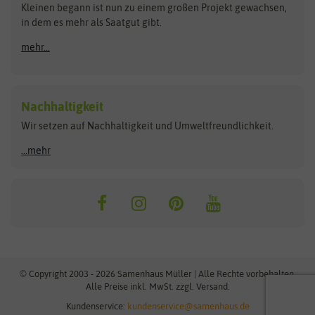
Kleinen begann ist nun zu einem großen Projekt gewachsen,
Bûten Birds
Flora Elite
Anzucht & Gartenzubehör
in dem es mehr als Saatgut gibt.
Bûten Home
Flora Elite Blumenzwiebeln
mehr...
Anzuchtschalen
Buzzy Seeds
Flora Fantastica
Anzuchttöpfe
Buzzy Gifts
Florex
Folien, Vliese und Netze
Growblocks, Erde & Dünger
Carl Pabst
Nachhaltigkeit
Heizmatte & Heizkabel
Wir setzen auf Nachhaltigkeit und Umweltfreundlichkeit.
Florissa
Hortitops
Kokos-Quelltabletten
Zimmergewächshaus
Flortis
Jansen Zaden
...mehr
FLORTUS
Jiffy
Gemüsesamen
Franchi Sementi
JUB Holland
Bohnen & Erbsen
Frankonia Samen
Kent & Stowe
Gurkensamen
Kohlsamen
Garland
Kiepenkerl
Kürbissamen
Gardissimo
kixx
Lauchsamen
© Copyright 2003 - 2026 Samenhaus Müller | Alle Rechte vorbehalten.
Maissamen
Alle Preise inkl. MwSt. zzgl. Versand.
GEVO
Küpper
Möhrensamen
Kundenservice:
kundenservice@samenhaus.de
Greenline
Ladbrooke Soil Blockers
Paprikasamen