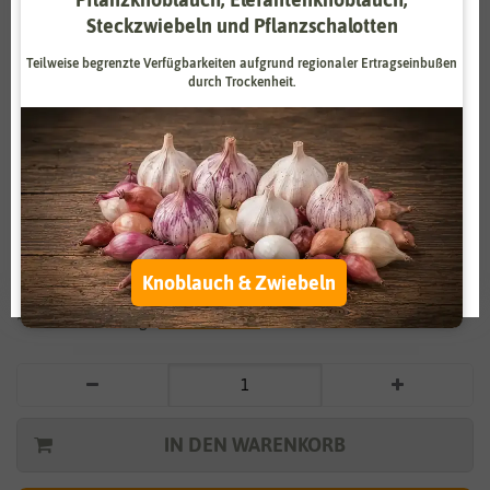
Steckzwiebeln und Pflanzschalotten
Zahlungsdienstleister
Marketing
Teilweise begrenzte Verfügbarkeiten aufgrund regionaler Ertragseinbußen
Externe Medien
Funktional
durch Trockenheit.
Weitere Einstellungen
Vergrößern durch berühren
Alle akzeptieren
Margerite Maikönigin
Alle ablehnen
0,99 €
*
Auswahl akzeptieren
Knoblauch & Zwiebeln
* inkl. 7% MwSt. zzgl.
Versandkosten
IN DEN WARENKORB