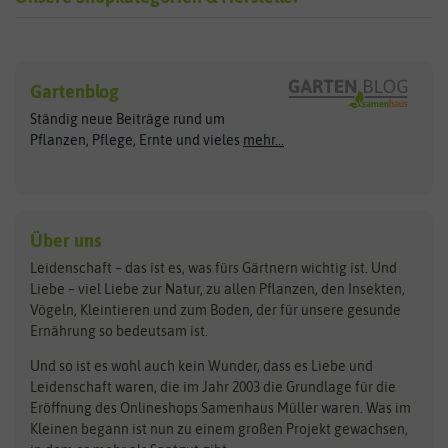
Sämereien
Hersteller
Blumensamen
Gartenblog
Exotische Samen
Arche Noah
Clever Pots
Ständig neue Beiträge rund um
Gemüsesamen
ASB Greenworld
COMPO
Pflanzen, Pflege, Ernte und vieles
mehr...
Gründünger
Keimsprossen
Austrosaat
Culinaris
Kiloware
baza
De Bolster Bio-Samen
Kleintiersaaten
Kräutersamen
Benary
Dobar
Über uns
Loretta-Rasen
Bingenheimer Saatgut
Dürr-Samen
Leidenschaft – das ist es, was fürs Gärtnern wichtig ist. Und
Obstsamen
Liebe – viel Liebe zur Natur, zu allen Pflanzen, den Insekten,
Pilzbrut
BioBalu
elho
Vögeln, Kleintieren und zum Boden, der für unsere gesunde
Rasensamen
Ernährung so bedeutsam ist.
Bionana
Eschenfelder
Steckzwiebeln
Zimmer & Kübelpflanzen
Und so ist es wohl auch kein Wunder, dass es Liebe und
BIOWOL
Feldsaaten Freudenberger
Kataloge
Leidenschaft waren, die im Jahr 2003 die Grundlage für die
Blumicorn
Fertil
Schnäppchen
Eröffnung des Onlineshops Samenhaus Müller waren. Was im
Kleinen begann ist nun zu einem großen Projekt gewachsen,
Bûten Birds
Flora Elite