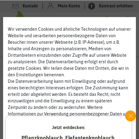
Kontakt
Mein Konto
Kontrast erhöhen
0
0
Wir verwenden Cookies und ähnliche Technologien auf unserer
Website und verarbeiten personenbezogene Daten von
Besucher:innen unserer Webseite (z.B. IP-Adresse), um z.B.
Inhalte und Anzeigen zu personalisieren, Medien von
Drittanbietern einzubinden oder Zugriffe auf unsere Website
zu analysieren. Die Datenverarbeitung erfolgt erst durch
gesetzte Cookies. Wir teilen diese Daten mit Dritten, die wir in
den Einstellungen benennen.
Die Datenverarbeitung kann mit Einwilligung oder aufgrund
eines berechtigten Interesses erfolgen. Die Zustimmung kann
erteilt oder abgelehnt werden. Es besteht das Recht, nicht
einzuwilligen und die Einwilligung zu einem späteren
Zeitpunkt zu ändern oder zu widerrufen. Weitere
Informationen zur Verwendung personenbezogener Daten und
den Diensten erklären wir in unserer
Daten­schutz­erklärung
.
Jetzt entdecken:
Essenziell
Statistik
Pflanzknoblauch, Elefantenknoblauch,