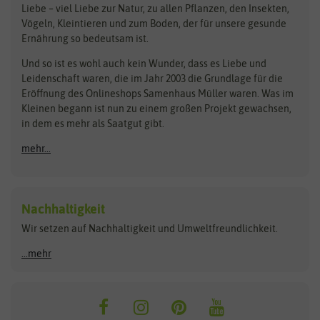
Liebe – viel Liebe zur Natur, zu allen Pflanzen, den Insekten,
Pilzbrut
BioBalu
elho
Vögeln, Kleintieren und zum Boden, der für unsere gesunde
Rasensamen
Ernährung so bedeutsam ist.
Bionana
Eschenfelder
Steckzwiebeln
Zimmer & Kübelpflanzen
Und so ist es wohl auch kein Wunder, dass es Liebe und
BIOWOL
Feldsaaten Freudenberger
Kataloge
Leidenschaft waren, die im Jahr 2003 die Grundlage für die
Blumicorn
Fertil
Schnäppchen
Eröffnung des Onlineshops Samenhaus Müller waren. Was im
Kleinen begann ist nun zu einem großen Projekt gewachsen,
Bûten Birds
Flora Elite
Anzucht & Gartenzubehör
in dem es mehr als Saatgut gibt.
Bûten Home
Flora Elite Blumenzwiebeln
mehr...
Anzuchtschalen
Buzzy Seeds
Flora Fantastica
Anzuchttöpfe
Buzzy Gifts
Florex
Folien, Vliese und Netze
Growblocks, Erde & Dünger
Carl Pabst
Nachhaltigkeit
Heizmatte & Heizkabel
Wir setzen auf Nachhaltigkeit und Umweltfreundlichkeit.
Florissa
Hortitops
Kokos-Quelltabletten
Zimmergewächshaus
Flortis
Jansen Zaden
...mehr
FLORTUS
Jiffy
Gemüsesamen
Franchi Sementi
JUB Holland
Bohnen & Erbsen