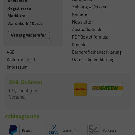
Anmelden
Zahlung + Versand
Registrieren
Karriere
Merkliste
Newsletter
Warenkorb
/
Kasse
Aussaatkalender
Vertrag widerrufen
PDF Bestellformular
Kontakt
AGB
Barrierefreiheitserklärung
Widerrufsrecht
Datenschutzerklärung
Impressum
DHL GoGreen
CO
- neutraler
2
Versand...
Zahlungsarten
Paypal
Lastschrift
Vorkasse