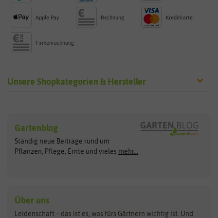
Apple Pay
Rechnung
Kreditkarte
Firmenrechnung
Unsere Shopkategorien & Hersteller
Sämereien
Hersteller
Blumensamen
Gartenblog
Exotische Samen
Arche Noah
Clever Pots
Ständig neue Beiträge rund um
Gemüsesamen
ASB Greenworld
COMPO
Pflanzen, Pflege, Ernte und vieles
mehr...
Gründünger
Keimsprossen
Austrosaat
Culinaris
Kiloware
baza
De Bolster Bio-Samen
Kleintiersaaten
Kräutersamen
Benary
Dobar
Über uns
Loretta-Rasen
Bingenheimer Saatgut
Dürr-Samen
Leidenschaft – das ist es, was fürs Gärtnern wichtig ist. Und
Obstsamen