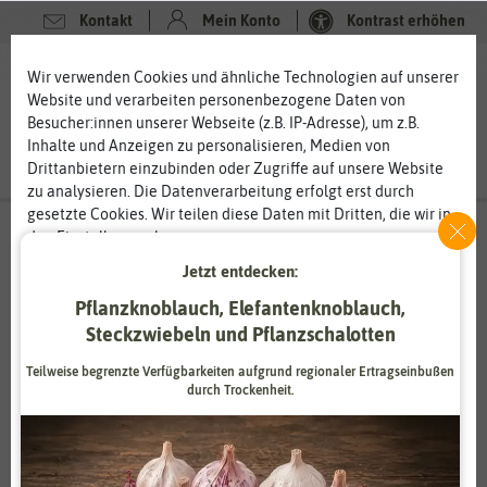
Kontakt
Mein Konto
Kontrast erhöhen
0
0
Wir verwenden Cookies und ähnliche Technologien auf unserer
Website und verarbeiten personenbezogene Daten von
Besucher:innen unserer Webseite (z.B. IP-Adresse), um z.B.
Inhalte und Anzeigen zu personalisieren, Medien von
Drittanbietern einzubinden oder Zugriffe auf unsere Website
zu analysieren. Die Datenverarbeitung erfolgt erst durch
gesetzte Cookies. Wir teilen diese Daten mit Dritten, die wir in
den Einstellungen benennen.
Die Datenverarbeitung kann mit Einwilligung oder aufgrund
Jetzt entdecken:
eines berechtigten Interesses erfolgen. Die Zustimmung kann
Lehmann Natur
erteilt oder abgelehnt werden. Es besteht das Recht, nicht
Pflanzknoblauch, Elefantenknoblauch,
Wir bringen Bio weiter
einzuwilligen und die Einwilligung zu einem späteren
Steckzwiebeln und Pflanzschalotten
Zeitpunkt zu ändern oder zu widerrufen. Weitere
Lehmann Natur – das bedeutet Bio und Demeter. Als erstes
Teilweise begrenzte Verfügbarkeiten aufgrund regionaler Ertragseinbußen
Informationen zur Verwendung personenbezogener Daten und
Unternehmen nutzt Lehmann Natur die Permakultur für den
durch Trockenheit.
den Diensten erklären wir in unserer
Daten­schutz­erklärung
.
erwerbsmäßigen Anbau und forscht in diesem Bereich. Die
biologisch-dynamische Landwirtschaft steht im Mittelpunkt.
Das Unternehmen arbeitet nach nachhaltig ökologischen
Essenziell
Statistik
Gesichtspunkten und möchte damit seinen Beitrag für eine