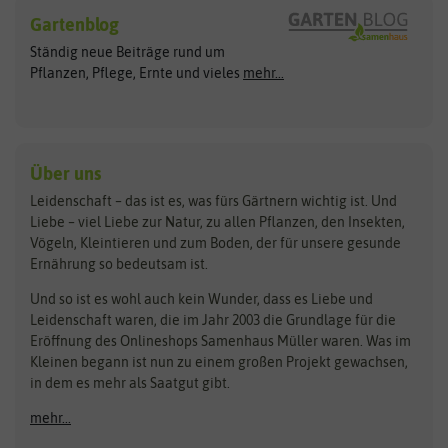
Blumensamen
Gartenblog
Exotische Samen
Arche Noah
Clever Pots
Ständig neue Beiträge rund um
Gemüsesamen
ASB Greenworld
COMPO
Pflanzen, Pflege, Ernte und vieles
mehr...
Gründünger
Keimsprossen
Austrosaat
Culinaris
Kiloware
baza
De Bolster Bio-Samen
Kleintiersaaten
Kräutersamen
Benary
Dobar
Über uns
Loretta-Rasen
Bingenheimer Saatgut
Dürr-Samen
Leidenschaft – das ist es, was fürs Gärtnern wichtig ist. Und
Obstsamen
Liebe – viel Liebe zur Natur, zu allen Pflanzen, den Insekten,
Pilzbrut
BioBalu
elho
Vögeln, Kleintieren und zum Boden, der für unsere gesunde
Rasensamen
Ernährung so bedeutsam ist.
Bionana
Eschenfelder
Steckzwiebeln
Zimmer & Kübelpflanzen
Und so ist es wohl auch kein Wunder, dass es Liebe und
BIOWOL
Feldsaaten Freudenberger
Kataloge
Leidenschaft waren, die im Jahr 2003 die Grundlage für die
Blumicorn
Fertil
Schnäppchen
Eröffnung des Onlineshops Samenhaus Müller waren. Was im
Kleinen begann ist nun zu einem großen Projekt gewachsen,
Bûten Birds
Flora Elite
Anzucht & Gartenzubehör
in dem es mehr als Saatgut gibt.
Bûten Home
Flora Elite Blumenzwiebeln
mehr...
Anzuchtschalen
Buzzy Seeds
Flora Fantastica
Anzuchttöpfe