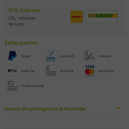
DHL GoGreen
CO
- neutraler
2
Versand...
Zahlungsarten
Paypal
Lastschrift
Vorkasse
Apple Pay
Rechnung
Kreditkarte
Firmenrechnung
Unsere Shopkategorien & Hersteller
Sämereien
Hersteller