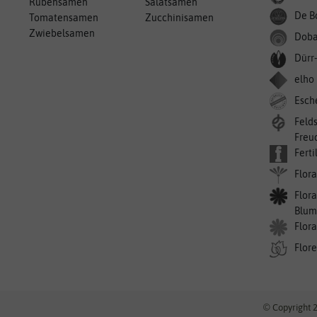
Rübensamen
Salatsamen
De B
Tomatensamen
Zucchinisamen
Zwiebelsamen
Doba
Dürr
elho
Esch
Feld
Freu
Ferti
Flora
Flora
Blum
Flor
Flor
© Copyright 2