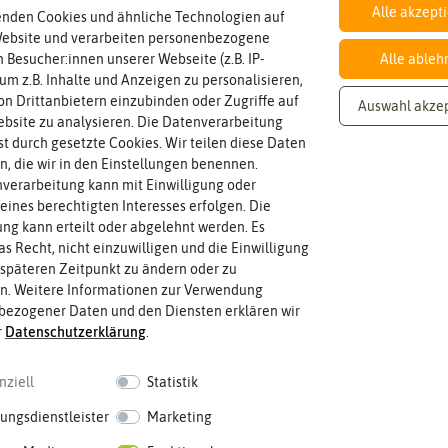
Alle akzept
enden Cookies und ähnliche Technologien auf
Website und verarbeiten personenbezogene
 Besucher:innen unserer Webseite (z.B. IP-
Alle ableh
 um z.B. Inhalte und Anzeigen zu personalisieren,
Knoblauch & Zwiebeln
n Drittanbietern einzubinden oder Zugriffe auf
Auswahl akze
bsite zu analysieren. Die Datenverarbeitung
rst durch gesetzte Cookies. Wir teilen diese Daten
en, die wir in den Einstellungen benennen.
-50%
verarbeitung kann mit Einwilligung oder
eines berechtigten Interesses erfolgen. Die
g kann erteilt oder abgelehnt werden. Es
as Recht, nicht einzuwilligen und die Einwilligung
späteren Zeitpunkt zu ändern oder zu
n. Weitere Informationen zur Verwendung
bezogener Daten und den Diensten erklären wir
r
Daten­schutz­erklärung
.
nziell
Statistik
ungsdienstleister
Marketing