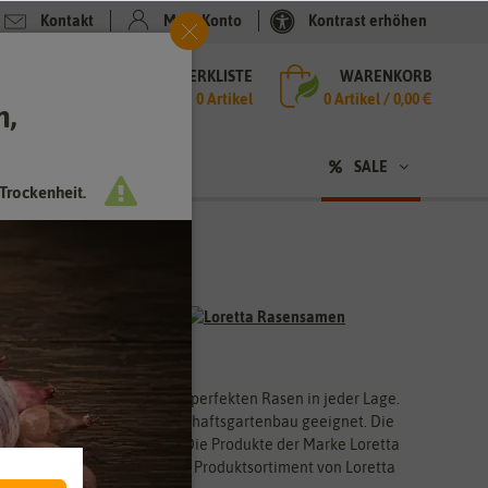
Kontakt
Mein Konto
Kontrast erhöhen
MERKLISTE
WARENKORB
che
0 Artikel
0
Artikel /
0,00 €
h,
n
sen
❤ für Tiere
SALE
Trockenheit.
ene Ansprüche und für den perfekten Rasen in jeder Lage.
tner als auch für den Landschaftsgartenbau geeignet. Die
nsprüchen gerecht werden. Die Produkte der Marke Loretta
ndig weiterentwickelt. Das Produktsortiment von Loretta