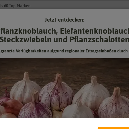
ls 60 Top-Marken
Jetzt entdecken:
Su
flanzknoblauch, Elefantenknoblauc
Steckzwiebeln und Pflanzschalotte
Gartenzubehör
Gründünger & -düngung
Pflanzgut
Keimspros
egrenzte Verfügbarkeiten aufgrund regionaler Ertragseinbußen durch 
n Freudenberger. Die Marke enthält verschiedene Rasenarten für gehob
t für den Garten. Dabei sind die Rasensorten sowohl für den Hobbygär
chiedliche Bedingungen vor Ort angepasst sind und selbst höchsten A
feld getestet. Das Saatgut wird besonders schonend behandelt und stä