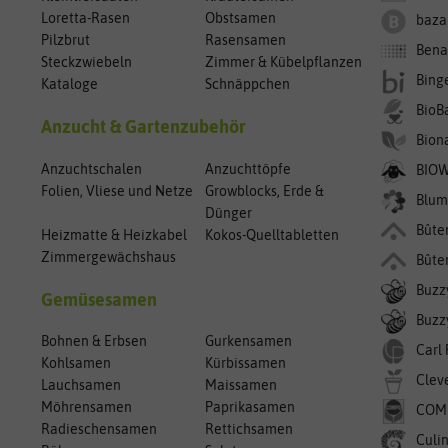
Loretta-Rasen
Obstsamen
baza
Pilzbrut
Rasensamen
Bena
Steckzwiebeln
Zimmer & Kübelpflanzen
Bing
Kataloge
Schnäppchen
BioB
Anzucht & Gartenzubehör
Bion
Anzuchtschalen
Anzuchttöpfe
BIO
Folien, Vliese und Netze
Growblocks, Erde &
Blum
Dünger
Bûte
Heizmatte & Heizkabel
Kokos-Quelltabletten
Zimmergewächshaus
Bûte
Buzz
Gemüsesamen
Buzzy
Bohnen & Erbsen
Gurkensamen
Carl
Kohlsamen
Kürbissamen
Clev
Lauchsamen
Maissamen
Möhrensamen
Paprikasamen
COM
Radieschensamen
Rettichsamen
Culin