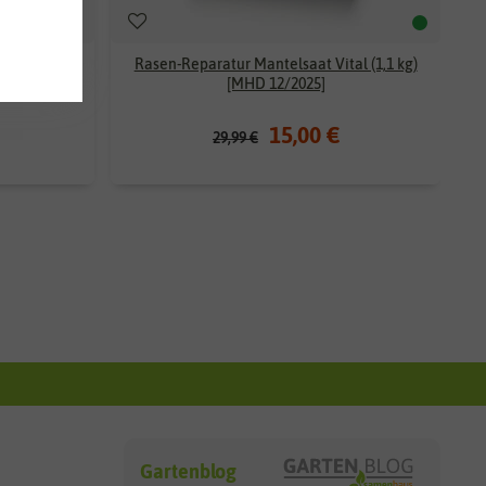
2/2025]
Rasen-Reparatur Mantelsaat Vital (1,1 kg)
[MHD 12/2025]
15,00 €
29,99 €
Gartenblog