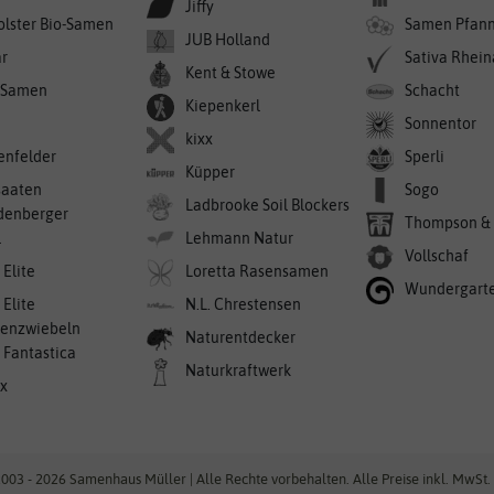
Jiffy
olster Bio-Samen
Samen Pfan
JUB Holland
r
Sativa Rhei
Kent & Stowe
-Samen
Schacht
Kiepenkerl
Sonnentor
kixx
enfelder
Sperli
Küpper
saaten
Sogo
Ladbrooke Soil Blockers
denberger
Thompson &
l
Lehmann Natur
Vollschaf
 Elite
Loretta Rasensamen
Wundergart
 Elite
N.L. Chrestensen
enzwiebeln
Naturentdecker
a Fantastica
Naturkraftwerk
ex
003 - 2026 Samenhaus Müller | Alle Rechte vorbehalten. Alle Preise inkl. MwSt. 