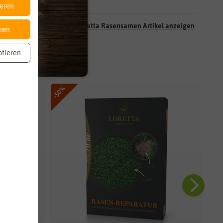
ieren
Alle Loretta Rasensamen Artikel anzeigen
nen
ptieren
-50%
-50