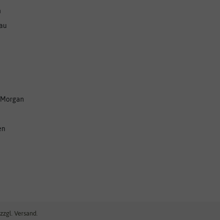
n
nau
 Morgan
en
zzgl. Versand.