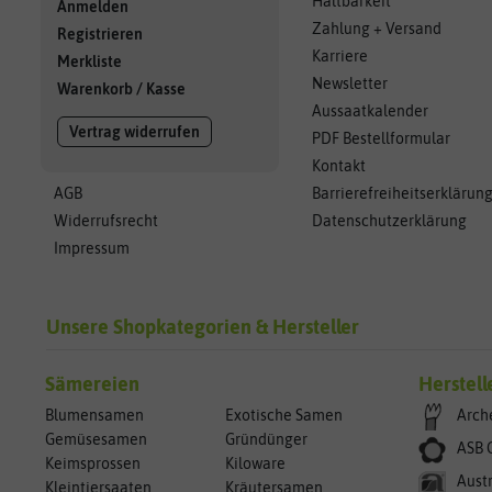
Haltbarkeit
Anmelden
Zahlung + Versand
Registrieren
Karriere
Merkliste
Newsletter
Warenkorb
/
Kasse
Aussaatkalender
Vertrag widerrufen
PDF Bestellformular
Kontakt
AGB
Barrierefreiheitserklärun
Widerrufsrecht
Datenschutzerklärung
Impressum
Unsere Shopkategorien & Hersteller
Sämereien
Herstell
Blumensamen
Exotische Samen
Arch
Gemüsesamen
Gründünger
ASB 
Keimsprossen
Kiloware
Aust
Kleintiersaaten
Kräutersamen