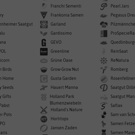
Franchi Sementi
Pearl Jars
ry
Frankonia Samen
Pegasus Dre
enheimer Saatgut
Garland
Pilzmännch
alu
Gardissimo
ProSpecieRa
ana
GEVO
Quedlinburg
WOL
Greenline
ReinSaat
icorn
Grüne Oase
ReNatura
n Birds
Grow-Grow Nut
Romberg
n Home
Gusta Garden
Rosenfellne
y Seeds
Hauert Manna
Saatgut Dil
 Gifts
Holland Park
Saatgut Man
Blumenzwiebeln
 Pabst
Saflax
Holland's Nature
er Pots
Sam van Sch
Hortitops
PO
Samen Fetze
Jansen Zaden
aris
Samen Maie