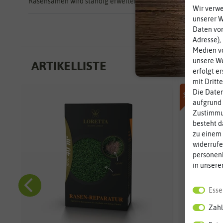
Rasensamen wird ständig erweitert und verbessert.
Wir verw
unserer 
Daten von
Adresse),
Medien vo
unsere We
ARTIKELLISTE
erfolgt e
mit Dritt
-50%
Die Daten
aufgrund 
Zustimmun
besteht d
zu einem 
widerrufe
personen
in unsere
Esse
Zahl