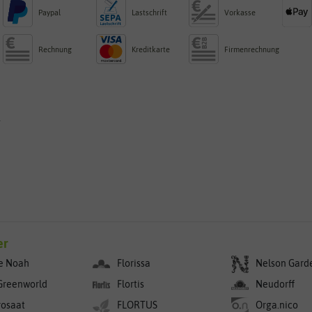
Paypal
Lastschrift
Vorkasse
Rechnung
Kreditkarte
Firmenrechnung
g
er
e Noah
Florissa
Nelson Gard
Greenworld
Flortis
Neudorff
rosaat
FLORTUS
Orga.nico