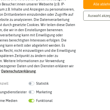
 Besucher:innen unserer Webseite (z.B. IP-
Alle ableh
 um z.B. Inhalte und Anzeigen zu personalisieren,
ors
mit Hilfe von SANlight Lampen, um durch
ständige Beobachtung und
n Drittanbietern einzubinden oder Zugriffe auf
Auswahl akze
 Möglichkeit, Projekte in den Kultivierungslabors vorab zu imitieren 
bsite zu analysieren. Die Datenverarbeitung
Knoblauch & Zwiebeln
er ein eigenes
umfangreiches Licht- und Elektroniklabor
zur Entwicklun
rst durch gesetzte Cookies. Wir teilen diese Daten
en, die wir in den Einstellungen benennen.
verarbeitung kann mit Einwilligung oder
für die
Growbox im Wohnzimmer genauso wie für riesige Gewächshäus
eines berechtigten Interesses erfolgen. Die
ngepasst werden. Die
SANlight M30
ist die kleinste LED-Lampe und mit 
g kann erteilt oder abgelehnt werden. Es
rie von SANlight
hat ein Lichtspektrum, dass perfekt
an
Sämlinge und St
as Recht, nicht einzuwilligen und die Einwilligung
Die Leuchtmittel von SANlight
verändern das Klima im Anbauraum nicht
späteren Zeitpunkt zu ändern oder zu
erden. Sie gewährleisten eine gleichmäßige Beleuchtung bei niedrige
n. Weitere Informationen zur Verwendung
 Unternehmen auch
Ersatzteile und Zubehör
, wie zum Beispiel den
SANli
bezogener Daten und den Diensten erklären wir
r
Daten­schutz­erklärung
.
ach in dein Projekt starten kannst, haben wir dir
hier
noch einige
Info
nziell
Statistik
mer Anleitung, Anwendungsbeispiele und Hinweise zur
Reinigung und P
ungsdienstleister
Marketing
en sollte. Solltest du bei uns ein Produkt von SANlight kaufen und noc
i deinem Projekt behilflich sein zu können.
rne Medien
Funktional