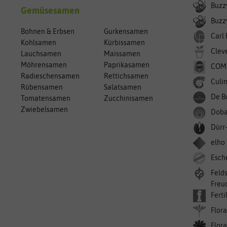
Buzz
Gemüsesamen
Buzzy
Bohnen & Erbsen
Gurkensamen
Carl
Kohlsamen
Kürbissamen
Clev
Lauchsamen
Maissamen
Möhrensamen
Paprikasamen
COM
Radieschensamen
Rettichsamen
Culin
Rübensamen
Salatsamen
De B
Tomatensamen
Zucchinisamen
Zwiebelsamen
Doba
Dürr
elho
Esch
Feld
Freu
Ferti
Flora
Flora