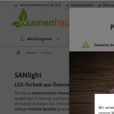
Versandkostenfrei ab 75 €
Keimgarantie
Mehr a
P
Alle Kategorien
Saatgut
Anzucht & 
Teilweise b
Marken
SANlight
SANlight
LED-Technik aus Österreich
Das kleine
österreichische Unternehmen SANlight
entwickelt 
langjähriger Erfahrung und Expertise in Photonik und Halblei
Verfügung zu stellen. Das Unternehmen produziert nach wie vo
Wir verw
SANlight
höchste Qualität
garantieren und gleichzeitig ein
au
unserer 