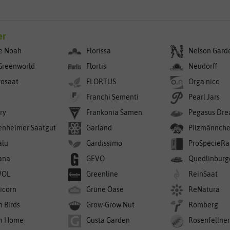
er
e Noah
Florissa
Nelson Gard
Greenworld
Flortis
Neudorff
rosaat
FLORTUS
Orga.nico
Franchi Sementi
Pearl Jars
ry
Frankonia Samen
Pegasus Dre
enheimer Saatgut
Garland
Pilzmännch
alu
Gardissimo
ProSpecieRa
ana
GEVO
Quedlinburg
WOL
Greenline
ReinSaat
icorn
Grüne Oase
ReNatura
n Birds
Grow-Grow Nut
Romberg
n Home
Gusta Garden
Rosenfellne