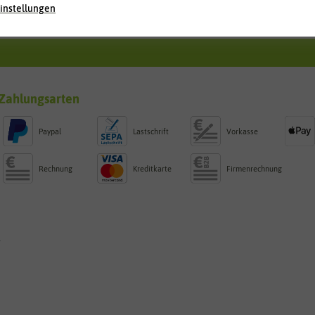
instellungen
Zahlungsarten
Paypal
Lastschrift
Vorkasse
Rechnung
Kreditkarte
Firmenrechnung
g