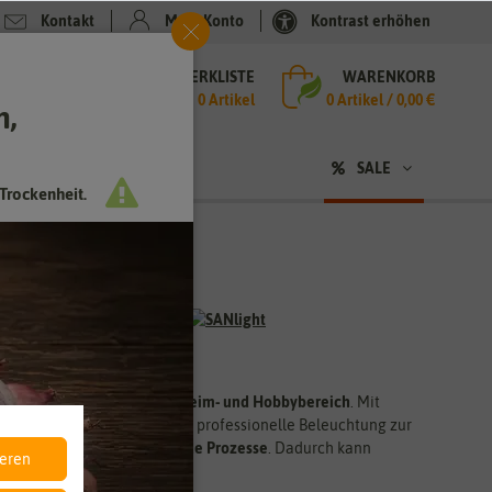
Kontakt
Mein Konto
Kontrast erhöhen
MERKLISTE
WARENKORB
che
0 Artikel
0
Artikel /
0,00 €
h,
n
SALE
Trockenheit.
ellen Gartenbau, sowie im Heim- und Hobbybereich
. Mit
n und dir bei deinem Projekt professionelle Beleuchtung zur
ieferer und umweltschonende Prozesse
. Dadurch kann
ieren