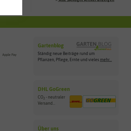
Gartenblog
Ständig neue Beiträge rund um
Apple Pay
Pflanzen, Pflege, Ernte und vieles
mehr...
DHL GoGreen
CO
- neutraler
2
Versand...
Über uns