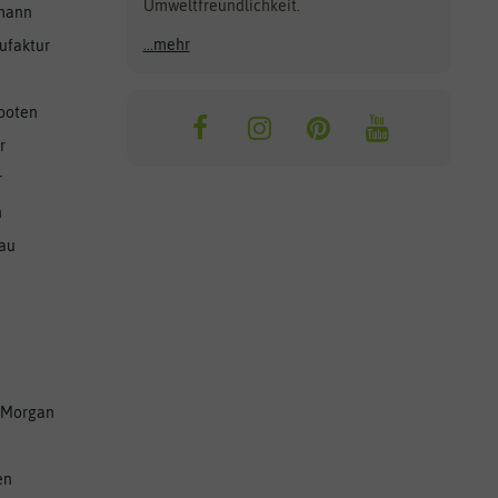
Umweltfreundlichkeit.
lmann
...mehr
ufaktur
ooten
r
r
n
nau
 Morgan
en