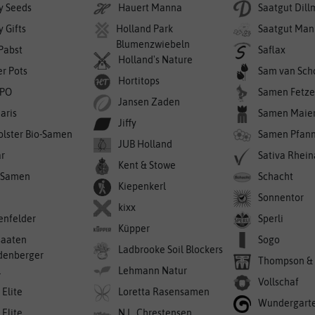
y Seeds
Hauert Manna
Saatgut Dil
 Gifts
Holland Park
Saatgut Man
Blumenzwiebeln
 Pabst
Saflax
Holland's Nature
er Pots
Sam van Sch
Hortitops
PO
Samen Fetze
Jansen Zaden
aris
Samen Maie
Jiffy
olster Bio-Samen
Samen Pfan
JUB Holland
r
Sativa Rhei
Kent & Stowe
-Samen
Schacht
Kiepenkerl
Sonnentor
kixx
enfelder
Sperli
Küpper
saaten
Sogo
Ladbrooke Soil Blockers
denberger
Thompson &
l
Lehmann Natur
Vollschaf
 Elite
Loretta Rasensamen
Wundergart
 Elite
N.L. Chrestensen