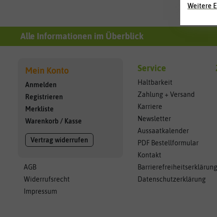
Weitere E
Alle Informationen im Überblick
Service
Mein Konto
Haltbarkeit
Anmelden
Zahlung + Versand
Registrieren
Karriere
Merkliste
Newsletter
Warenkorb
/
Kasse
Aussaatkalender
Vertrag widerrufen
PDF Bestellformular
Kontakt
AGB
Barrierefreiheitserklärun
Widerrufsrecht
Datenschutzerklärung
Impressum