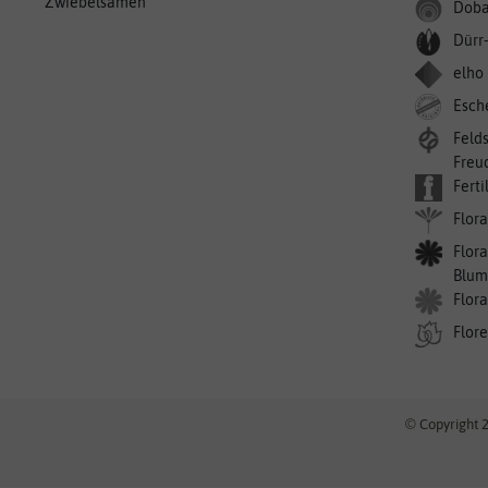
Zwiebelsamen
Doba
Dürr
elho
Esch
Feld
Freu
Ferti
Flora
Flora
Blum
Flor
Flor
© Copyright 2