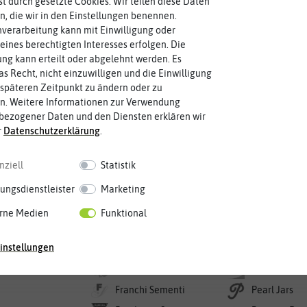
rst durch gesetzte Cookies. Wir teilen diese Daten
en, die wir in den Einstellungen benennen.
Rechnung
Kreditkarte
Firmenrechnung
verarbeitung kann mit Einwilligung oder
eines berechtigten Interesses erfolgen. Die
Knoblauch & Zwiebeln
g kann erteilt oder abgelehnt werden. Es
as Recht, nicht einzuwilligen und die Einwilligung
späteren Zeitpunkt zu ändern oder zu
g
n. Weitere Informationen zur Verwendung
bezogener Daten und den Diensten erklären wir
r
Daten­schutz­erklärung
.
nziell
Statistik
ungsdienstleister
Marketing
er
rne Medien
Funktional
e Noah
Florissa
Nelson Gard
instellungen
Greenworld
Flortis
Neudorff
rosaat
FLORTUS
Orga.nico
Franchi Sementi
Pearl Jars