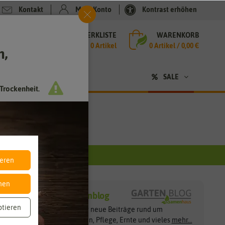
Kontakt
Mein Konto
Kontrast erhöhen
MERKLISTE
WARENKORB
che
0 Artikel
0
Artikel /
0,00 €
h,
n
sen
❤ für Tiere
SALE
Trockenheit.
ieren
nen
Gartenblog
ptieren
Ständig neue Beiträge rund um
Apple Pay
Pflanzen, Pflege, Ernte und vieles
mehr...