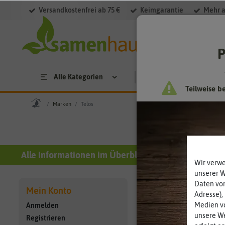
Versandkostenfrei ab 75 €
Keimgarantie
Mehr a
P
Alle Kategorien
Saatgut
Anzucht & 
Teilweise b
Marken
Telos
Alle Informationen im Überblick
Wir verw
unserer 
Daten von
Service
Mein Konto
Adresse),
Haltbarkeit
Medien vo
Anmelden
unsere We
Zahlung + Versand
Registrieren