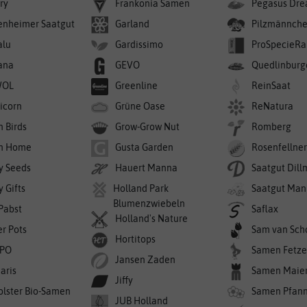
ry
Frankonia Samen
Pegasus Dre
enheimer Saatgut
Garland
Pilzmännch
alu
Gardissimo
ProSpecieRa
ana
GEVO
Quedlinburg
WOL
Greenline
ReinSaat
icorn
Grüne Oase
ReNatura
n Birds
Grow-Grow Nut
Romberg
n Home
Gusta Garden
Rosenfellne
y Seeds
Hauert Manna
Saatgut Dil
 Gifts
Holland Park
Saatgut Man
Blumenzwiebeln
 Pabst
Saflax
Holland's Nature
er Pots
Sam van Sch
Hortitops
PO
Samen Fetze
Jansen Zaden
aris
Samen Maie
Jiffy
olster Bio-Samen
Samen Pfan
JUB Holland