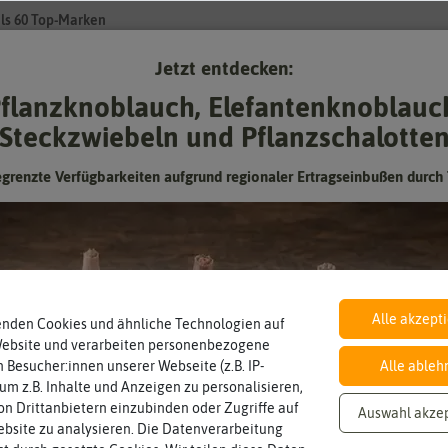
ls 60 Top-Marken
Jetzt entdecken:
Su
flanzknoblauch, Elefantenknoblauc
Steckzwiebeln und Pflanzschalotte
Gartenzubehör
Gründünger & -düngung
Pflanzgut
Keimspros
egrenzte Verfügbarkeiten aufgrund regionaler Ertragseinbußen durch 
Alle akzept
enden Cookies und ähnliche Technologien auf
Website und verarbeiten personenbezogene
 Besucher:innen unserer Webseite (z.B. IP-
Alle ableh
Zahlungsarten
 um z.B. Inhalte und Anzeigen zu personalisieren,
n Drittanbietern einzubinden oder Zugriffe auf
Auswahl akze
Paypal
Lastschrift
Vorkasse
bsite zu analysieren. Die Datenverarbeitung