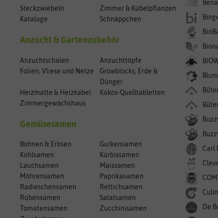
Bena
Steckzwiebeln
Zimmer & Kübelpflanzen
Bing
Kataloge
Schnäppchen
BioB
Anzucht & Gartenzubehör
Bion
Anzuchtschalen
Anzuchttöpfe
BIO
Folien, Vliese und Netze
Growblocks, Erde &
Blum
Dünger
Bûte
Heizmatte & Heizkabel
Kokos-Quelltabletten
Zimmergewächshaus
Bûte
Buzz
Gemüsesamen
Buzzy
Bohnen & Erbsen
Gurkensamen
Carl
Kohlsamen
Kürbissamen
Clev
Lauchsamen
Maissamen
Möhrensamen
Paprikasamen
COM
Radieschensamen
Rettichsamen
Culin
Rübensamen
Salatsamen
De B
Tomatensamen
Zucchinisamen