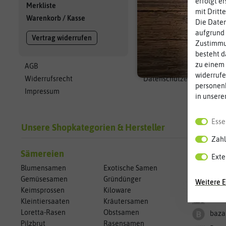
erfolgt e
Karriere
Merkliste
mit Dritt
Newsletter
Warenkorb
/
Kasse
Die Daten
Aussaatkalender
aufgrund 
Vertrag widerrufen
PDF Bestellformular
Zustimmun
Kontakt
besteht d
zu einem 
AGB
Barrierefreiheitserklärun
widerrufe
Widerrufsrecht
Datenschutzerklärung
personen
Impressum
in unsere
Esse
Unsere Shopkategorien & Hersteller
Zahl
Sämereien
Herstell
Exte
Blumensamen
Exotische Samen
Arch
Gemüsesamen
Gründünger
Weitere E
ASB 
Keimsprossen
Kiloware
Aust
Kleintiersaaten
Kräutersamen
Loretta-Rasen
Obstsamen
baza
Pilzbrut
Rasensamen