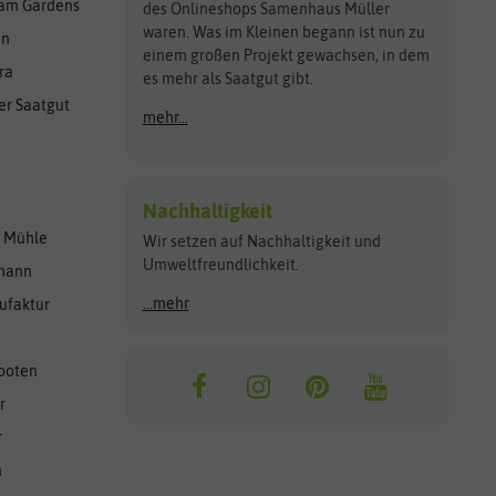
am Gardens
des Onlineshops Samenhaus Müller
waren. Was im Kleinen begann ist nun zu
en
einem großen Projekt gewachsen, in dem
ra
es mehr als Saatgut gibt.
er Saatgut
mehr...
Nachhaltigkeit
r Mühle
Wir setzen auf Nachhaltigkeit und
Umweltfreundlichkeit.
lmann
...mehr
ufaktur
ooten
r
r
n