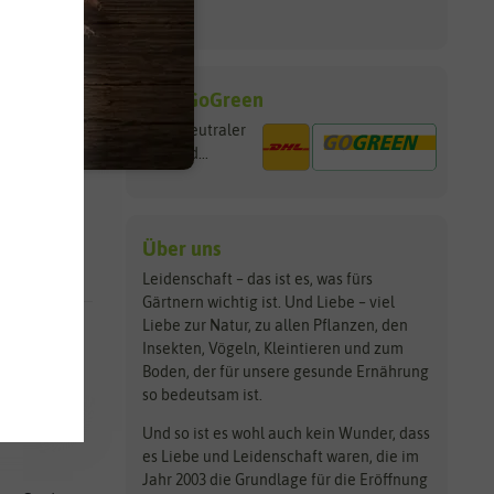
DHL GoGreen
CO
- neutraler
2
Versand...
Über uns
Leidenschaft – das ist es, was fürs
Gärtnern wichtig ist. Und Liebe – viel
Liebe zur Natur, zu allen Pflanzen, den
Insekten, Vögeln, Kleintieren und zum
en
Boden, der für unsere gesunde Ernährung
so bedeutsam ist.
Und so ist es wohl auch kein Wunder, dass
es Liebe und Leidenschaft waren, die im
Jahr 2003 die Grundlage für die Eröffnung