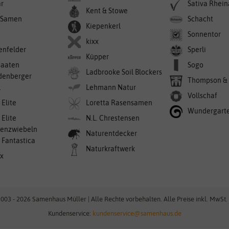
r
Sativa Rhei
Kent & Stowe
-Samen
Schacht
Kiepenkerl
Sonnentor
kixx
enfelder
Sperli
Küpper
saaten
Sogo
Ladbrooke Soil Blockers
denberger
Thompson &
l
Lehmann Natur
Vollschaf
 Elite
Loretta Rasensamen
Wundergart
 Elite
N.L. Chrestensen
enzwiebeln
Naturentdecker
a Fantastica
Naturkraftwerk
ex
003 - 2026 Samenhaus Müller | Alle Rechte vorbehalten. Alle Preise inkl. MwSt. 
Kundenservice:
kundenservice@samenhaus.de