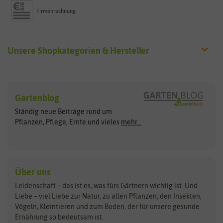
Firmenrechnung
Unsere Shopkategorien & Hersteller
Sämereien
Hersteller
Blumensamen
Gartenblog
Exotische Samen
Arche Noah
Clever Pots
Ständig neue Beiträge rund um
Gemüsesamen
ASB Greenworld
COMPO
Pflanzen, Pflege, Ernte und vieles
mehr...
Gründünger
Keimsprossen
Austrosaat
Culinaris
Kiloware
baza
De Bolster Bio-Samen
Kleintiersaaten
Kräutersamen
Benary
Dobar
Über uns
Loretta-Rasen
Bingenheimer Saatgut
Dürr-Samen
Leidenschaft – das ist es, was fürs Gärtnern wichtig ist. Und
Obstsamen
Liebe – viel Liebe zur Natur, zu allen Pflanzen, den Insekten,
Pilzbrut
BioBalu
elho
Vögeln, Kleintieren und zum Boden, der für unsere gesunde
Rasensamen
Ernährung so bedeutsam ist.
Bionana
Eschenfelder
Steckzwiebeln