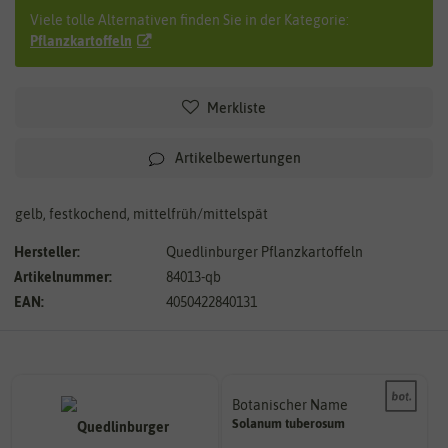
Viele tolle Alternativen finden Sie in der Kategorie:
Pflanzkartoffeln
Merkliste
Artikelbewertungen
gelb, festkochend, mittelfrüh/mittelspät
Hersteller:
Quedlinburger Pflanzkartoffeln
Artikelnummer:
84013-qb
EAN:
4050422840131
Botanischer Name
Bestimmung der Pflanze.
Solanum
tuberosum
Namen zur eindeutigen
Der botanische (lateinische)