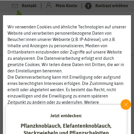
Kontakt
Mein Konto
Kontrast erhöhen
0
0
Wir verwenden Cookies und ähnliche Technologien auf unserer
Website und verarbeiten personenbezogene Daten von
Besucher:innen unserer Webseite (z.B. IP-Adresse), um z.B.
Inhalte und Anzeigen zu personalisieren, Medien von
Drittanbietern einzubinden oder Zugriffe auf unsere Website
zu analysieren. Die Datenverarbeitung erfolgt erst durch
gesetzte Cookies. Wir teilen diese Daten mit Dritten, die wir in
den Einstellungen benennen.
%
80
-
Die Datenverarbeitung kann mit Einwilligung oder aufgrund
eines berechtigten Interesses erfolgen. Die Zustimmung kann
erteilt oder abgelehnt werden. Es besteht das Recht, nicht
einzuwilligen und die Einwilligung zu einem späteren
Zeitpunkt zu ändern oder zu widerrufen. Weitere
Informationen zur Verwendung personenbezogener Daten und
den Diensten erklären wir in unserer
Daten­schutz­erklärung
.
Jetzt entdecken:
Pflanzknoblauch, Elefantenknoblauch,
Essenziell
Statistik
Steckzwiebeln und Pflanzschalotten