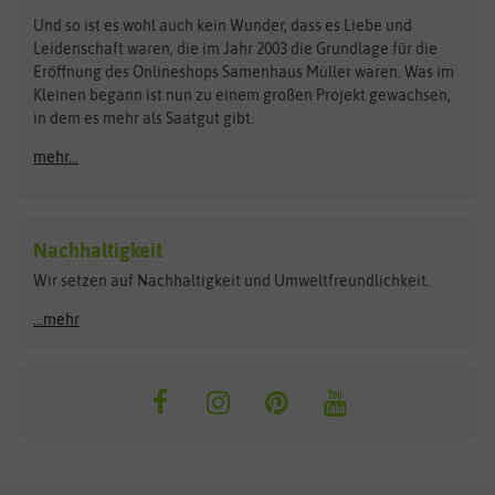
Zimmer & Kübelpflanzen
Und so ist es wohl auch kein Wunder, dass es Liebe und
BIOWOL
Feldsaaten Freudenberger
Kataloge
Leidenschaft waren, die im Jahr 2003 die Grundlage für die
Blumicorn
Fertil
Schnäppchen
Eröffnung des Onlineshops Samenhaus Müller waren. Was im
Kleinen begann ist nun zu einem großen Projekt gewachsen,
Bûten Birds
Flora Elite
Anzucht & Gartenzubehör
in dem es mehr als Saatgut gibt.
Bûten Home
Flora Elite Blumenzwiebeln
mehr...
Anzuchtschalen
Buzzy Seeds
Flora Fantastica
Anzuchttöpfe
Buzzy Gifts
Florex
Folien, Vliese und Netze
Growblocks, Erde & Dünger
Carl Pabst
Nachhaltigkeit
Heizmatte & Heizkabel
Wir setzen auf Nachhaltigkeit und Umweltfreundlichkeit.
Florissa
Hortitops
Kokos-Quelltabletten
Zimmergewächshaus
Flortis
Jansen Zaden
...mehr
FLORTUS
Jiffy
Gemüsesamen
Franchi Sementi
JUB Holland
Bohnen & Erbsen
Frankonia Samen
Kent & Stowe
Gurkensamen
Kohlsamen
Garland
Kiepenkerl
Kürbissamen