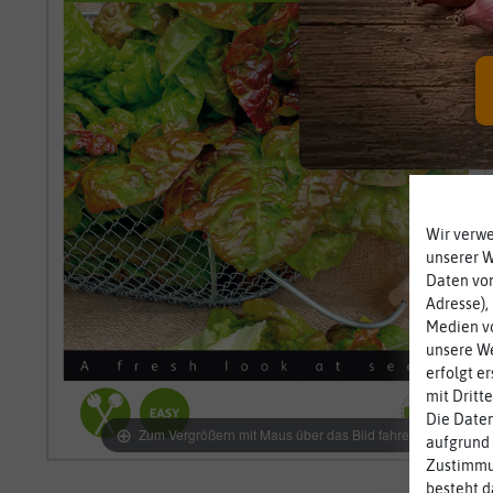
Wir verw
unserer 
Daten von
Adresse),
Medien vo
unsere We
erfolgt e
mit Dritt
Die Daten
Zum Vergrößern mit Maus über das Bild fahren
aufgrund 
Zustimmun
besteht d