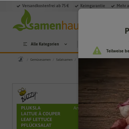
Versandkostenfrei ab 75 €
Keimgarantie
Mehr a
P
Alle Kategorien
Saatgut
Anzucht & 
Teilweise b
Gemüsesamen
Salatsamen
Pflücksalatsamen
Pflücksalat Am