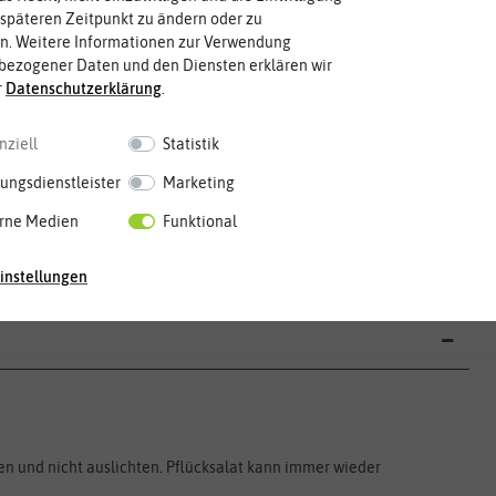
späteren Zeitpunkt zu ändern oder zu
n. Weitere Informationen zur Verwendung
bezogener Daten und den Diensten erklären wir
r
Daten­schutz­erklärung
.
nziell
Statistik
ungsdienstleister
Marketing
Mai
Jun.
Jul.
Aug.
Sep.
Okt.
Nov.
Dez.
rne Medien
Funktional
instellungen
äen und nicht auslichten. Pflücksalat kann immer wieder