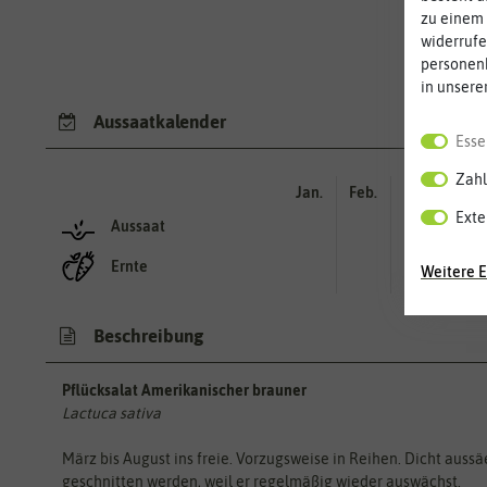
zu einem 
widerrufe
personen
in unsere
Aussaatkalender
Esse
Zahl
Jan.
Feb.
Mär.
Apr.
Exte
Aussaat
Ernte
Weitere E
Beschreibung
Pflücksalat Amerikanischer brauner
Lactuca sativa
März bis August ins freie. Vorzugsweise in Reihen. Dicht auss
geschnitten werden, weil er regelmäßig wieder auswächst.