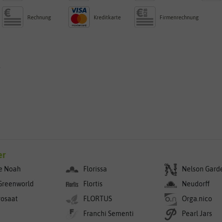
Rechnung
Kreditkarte
Firmenrechnung
g
er
e Noah
Florissa
Nelson Gard
Greenworld
Flortis
Neudorff
rosaat
FLORTUS
Orga.nico
Franchi Sementi
Pearl Jars