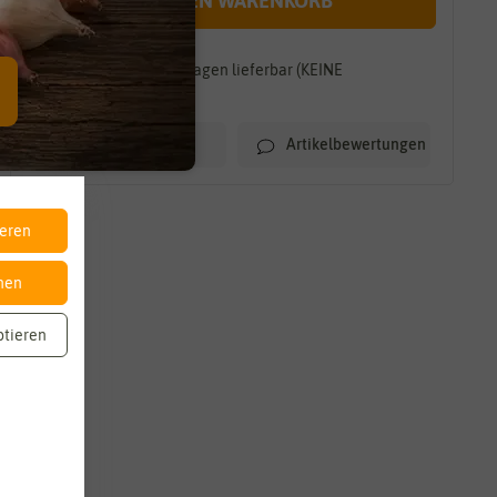
IN DEN WARENKORB
Innerhalb von 7-10 Tagen lieferbar (KEINE
TEILLIEFERUNG)
Artikelbewertungen
Merkliste
ieren
nen
ptieren