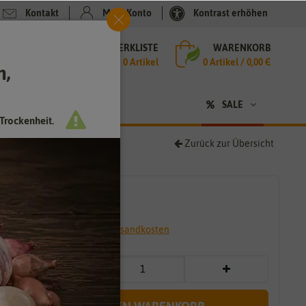
Kontakt
Mein Konto
Kontrast erhöhen
MERKLISTE
WARENKORB
che
0 Artikel
0
Artikel /
0,00 €
h,
n
sen
❤ für Tiere
SALE
Trockenheit.
Zurück zur Übersicht
2,69 €
*
* inkl. 7% MwSt. zzgl.
Versandkosten