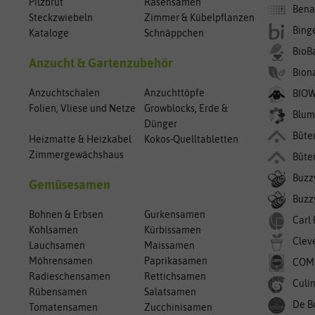
Pilzbrut
Rasensamen
Bena
Steckzwiebeln
Zimmer & Kübelpflanzen
Bing
Kataloge
Schnäppchen
BioB
Anzucht & Gartenzubehör
Bion
Anzuchtschalen
Anzuchttöpfe
BIO
Folien, Vliese und Netze
Growblocks, Erde &
Blum
Dünger
Bûte
Heizmatte & Heizkabel
Kokos-Quelltabletten
Zimmergewächshaus
Bûte
Buzz
Gemüsesamen
Buzzy
Bohnen & Erbsen
Gurkensamen
Carl
Kohlsamen
Kürbissamen
Clev
Lauchsamen
Maissamen
Möhrensamen
Paprikasamen
COM
Radieschensamen
Rettichsamen
Culin
Rübensamen
Salatsamen
De B
Tomatensamen
Zucchinisamen