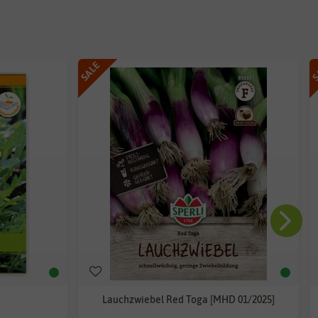
SALE
S
Lauchzwiebel Red Toga [MHD 01/2025]