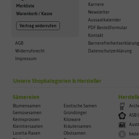
Karriere
Merkliste
Newsletter
Warenkorb
/
Kasse
Aussaatkalender
Vertrag widerrufen
PDF Bestellformular
Kontakt
AGB
Barrierefreiheitserklärun
Widerrufsrecht
Datenschutzerklärung
Impressum
Unsere Shopkategorien & Hersteller
Sämereien
Herstell
Blumensamen
Exotische Samen
Arch
Gemüsesamen
Gründünger
ASB 
Keimsprossen
Kiloware
Aust
Kleintiersaaten
Kräutersamen
Loretta-Rasen
Obstsamen
baza