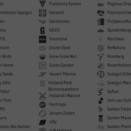
ry
Frankonia Samen
Pegasus Dre
enheimer Saatgut
Garland
Pilzmännch
alu
Gardissimo
ProSpecieRa
ana
GEVO
Quedlinburg
WOL
Greenline
ReinSaat
icorn
Grüne Oase
ReNatura
n Birds
Grow-Grow Nut
Romberg
n Home
Gusta Garden
Rosenfellne
y Seeds
Hauert Manna
Saatgut Dil
 Gifts
Holland Park
Saatgut Man
Blumenzwiebeln
 Pabst
Saflax
Holland's Nature
er Pots
Sam van Sch
Hortitops
PO
Samen Fetze
Jansen Zaden
aris
Samen Maie
Jiffy
olster Bio-Samen
Samen Pfan
JUB Holland