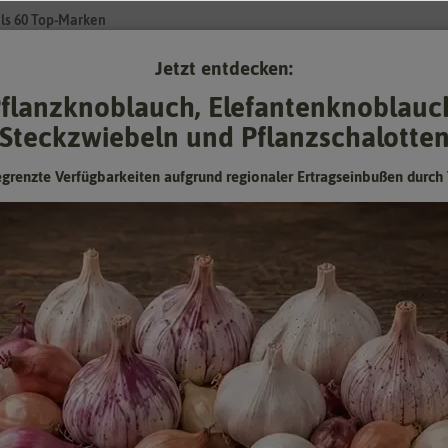
ls 60 Top-Marken
Jetzt entdecken:
Su
flanzknoblauch, Elefantenknoblauc
Steckzwiebeln und Pflanzschalotte
Gartenzubehör
Gründünger & -düngung
Pflanzgut
Keimspros
egrenzte Verfügbarkeiten aufgrund regionaler Ertragseinbußen durch 
erikanischer brauner
Pflücksalat Amerikanischer brauner
Hersteller:
Buzzy Seeds
Artikelnummer:
002675-by
EAN:
8711117026754