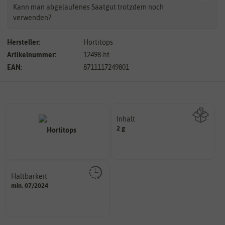
Kann man abgelaufenes Saatgut trotzdem noch
verwenden?
Hersteller:
Hortitops
Artikelnummer:
12498-ht
EAN:
8711117249801
Inhalt
2 g
Wie viel ist enthalten
Haltbarkeit
sollte.
min. 07/2024
und Pflanzgut sehr gut keimen
Zeitpunkt, bis zu dem das Saat-