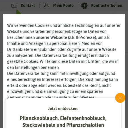
Kontakt
Mein Konto
Kontrast erhöhen
0
0
Wir verwenden Cookies und ähnliche Technologien auf unserer
Website und verarbeiten personenbezogene Daten von
Besucher:innen unserer Webseite (z.B. IP-Adresse), um z.B.
Inhalte und Anzeigen zu personalisieren, Medien von
Drittanbietern einzubinden oder Zugriffe auf unsere Website
zu analysieren. Die Datenverarbeitung erfolgt erst durch
gesetzte Cookies. Wir teilen diese Daten mit Dritten, die wir in
den Einstellungen benennen.
%
80
-
Die Datenverarbeitung kann mit Einwilligung oder aufgrund
eines berechtigten Interesses erfolgen. Die Zustimmung kann
erteilt oder abgelehnt werden. Es besteht das Recht, nicht
einzuwilligen und die Einwilligung zu einem späteren
Zeitpunkt zu ändern oder zu widerrufen. Weitere
Informationen zur Verwendung personenbezogener Daten und
Jetzt entdecken:
den Diensten erklären wir in unserer
Daten­schutz­erklärung
.
Pflanzknoblauch, Elefantenknoblauch,
Essenziell
Statistik
Steckzwiebeln und Pflanzschalotten