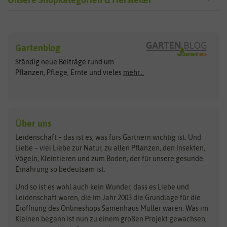
Sämereien
Hersteller
Blumensamen
Gartenblog
Exotische Samen
Arche Noah
Clever Pots
Ständig neue Beiträge rund um
Gemüsesamen
ASB Greenworld
COMPO
Pflanzen, Pflege, Ernte und vieles
mehr...
Gründünger
Keimsprossen
Austrosaat
Culinaris
Kiloware
baza
De Bolster Bio-Samen
Kleintiersaaten
Kräutersamen
Benary
Dobar
Über uns
Loretta-Rasen
Bingenheimer Saatgut
Dürr-Samen
Leidenschaft – das ist es, was fürs Gärtnern wichtig ist. Und
Obstsamen
Liebe – viel Liebe zur Natur, zu allen Pflanzen, den Insekten,
Pilzbrut
BioBalu
elho
Vögeln, Kleintieren und zum Boden, der für unsere gesunde
Rasensamen
Ernährung so bedeutsam ist.
Bionana
Eschenfelder
Steckzwiebeln
Zimmer & Kübelpflanzen
Und so ist es wohl auch kein Wunder, dass es Liebe und
BIOWOL
Feldsaaten Freudenberger
Kataloge
Leidenschaft waren, die im Jahr 2003 die Grundlage für die
Blumicorn
Fertil
Schnäppchen
Eröffnung des Onlineshops Samenhaus Müller waren. Was im
Kleinen begann ist nun zu einem großen Projekt gewachsen,
Bûten Birds
Flora Elite