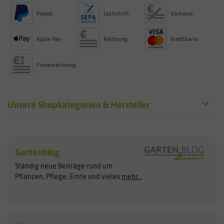
Paypal
Lastschrift
Vorkasse
Apple Pay
Rechnung
Kreditkarte
Firmenrechnung
Unsere Shopkategorien & Hersteller
Sämereien
Hersteller
Blumensamen
Gartenblog
Exotische Samen
Arche Noah
Clever Pots
Ständig neue Beiträge rund um
Gemüsesamen
ASB Greenworld
COMPO
Pflanzen, Pflege, Ernte und vieles
mehr...
Gründünger
Keimsprossen
Austrosaat
Culinaris
Kiloware
baza
De Bolster Bio-Samen
Kleintiersaaten
Kräutersamen
Benary
Dobar