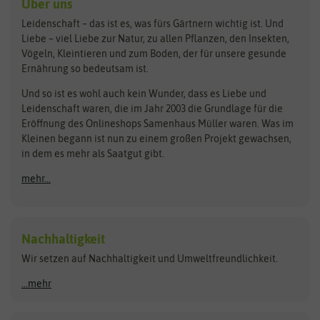
Über uns
Loretta-Rasen
Bingenheimer Saatgut
Dürr-Samen
Leidenschaft – das ist es, was fürs Gärtnern wichtig ist. Und
Obstsamen
Liebe – viel Liebe zur Natur, zu allen Pflanzen, den Insekten,
Pilzbrut
BioBalu
elho
Vögeln, Kleintieren und zum Boden, der für unsere gesunde
Rasensamen
Ernährung so bedeutsam ist.
Bionana
Eschenfelder
Steckzwiebeln
Zimmer & Kübelpflanzen
Und so ist es wohl auch kein Wunder, dass es Liebe und
BIOWOL
Feldsaaten Freudenberger
Kataloge
Leidenschaft waren, die im Jahr 2003 die Grundlage für die
Blumicorn
Fertil
Schnäppchen
Eröffnung des Onlineshops Samenhaus Müller waren. Was im
Kleinen begann ist nun zu einem großen Projekt gewachsen,
Bûten Birds
Flora Elite
Anzucht & Gartenzubehör
in dem es mehr als Saatgut gibt.
Bûten Home
Flora Elite Blumenzwiebeln
mehr...
Anzuchtschalen
Buzzy Seeds
Flora Fantastica
Anzuchttöpfe
Buzzy Gifts
Florex
Folien, Vliese und Netze
Growblocks, Erde & Dünger
Carl Pabst
Nachhaltigkeit
Heizmatte & Heizkabel
Wir setzen auf Nachhaltigkeit und Umweltfreundlichkeit.
Florissa
Hortitops
Kokos-Quelltabletten
Zimmergewächshaus
Flortis
Jansen Zaden
...mehr
FLORTUS
Jiffy
Gemüsesamen