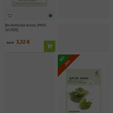
Bio-Kohlrübe Kostar [MHD
Bio-Buschbohne Etsdorfer
12/2026]
3,32 €
4,15 €
4,15 €
BIO
BIO
-20%
-20%