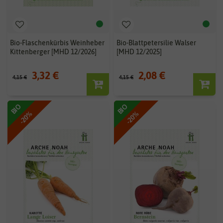
Bio-Flaschenkürbis Weinheber
Bio-Blattpetersilie Walser
Kittenberger [MHD 12/2026]
[MHD 12/2025]
3,32 €
2,08 €
4,15 €
4,15 €
BIO
BIO
-20%
-20%