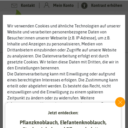
Kontakt
Mein Konto
Kontrast erhöhen
Filter
0
0
Wir verwenden Cookies und ähnliche Technologien auf unserer
Website und verarbeiten personenbezogene Daten von
Besucher:innen unserer Webseite (z.B. IP-Adresse), um z.B.
Inhalte und Anzeigen zu personalisieren, Medien von
Drittanbietern einzubinden oder Zugriffe auf unsere Website
zu analysieren. Die Datenverarbeitung erfolgt erst durch
Suchergebnisse für Hersteller
Arche Noah
gesetzte Cookies. Wir teilen diese Daten mit Dritten, die wir in
(
12
Treffer)
den Einstellungen benennen.
Die Datenverarbeitung kann mit Einwilligung oder aufgrund
eines berechtigten Interesses erfolgen. Die Zustimmung kann
erteilt oder abgelehnt werden. Es besteht das Recht, nicht
einzuwilligen und die Einwilligung zu einem späteren
Hersteller: Arche Noah
Zeitpunkt zu ändern oder zu widerrufen. Weitere
Informationen zur Verwendung personenbezogener Daten und
den Diensten erklären wir in unserer
Daten­schutz­erklärung
.
Jetzt entdecken:
Pflanzknoblauch, Elefantenknoblauch,
Essenziell
Statistik