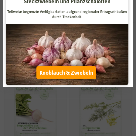
Steckzwiebeln und Pflanzschalotten
Zahlungsdienstleister
Marketing
Teilweise begrenzte Verfügbarkeiten aufgrund regionaler Ertragseinbußen
durch Trockenheit.
Externe Medien
Funktional
12 Ergebnisse
gefunden
Weitere Einstellungen
Alle akzeptieren
Alle ablehnen
BIO
BIO
-50%
-50%
Knoblauch & Zwiebeln
Auswahl akzeptieren