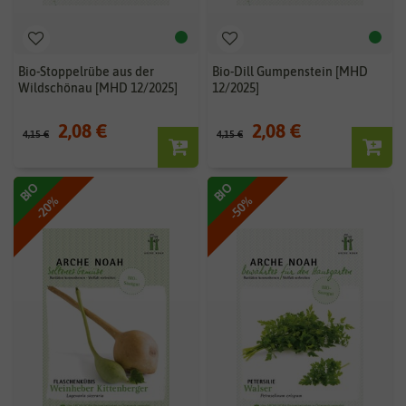
Bio-Stoppelrübe aus der
Bio-Dill Gumpenstein [MHD
Wildschönau [MHD 12/2025]
12/2025]
2,08 €
2,08 €
4,15 €
4,15 €
BIO
BIO
-20%
-50%