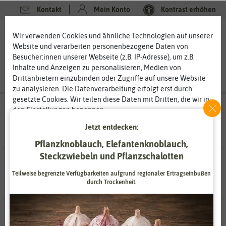
Kontakt
Mein Konto
Kontrast erhöhen
Filter
0
0
Wir verwenden Cookies und ähnliche Technologien auf unserer
Website und verarbeiten personenbezogene Daten von
Besucher:innen unserer Webseite (z.B. IP-Adresse), um z.B.
Inhalte und Anzeigen zu personalisieren, Medien von
Drittanbietern einzubinden oder Zugriffe auf unsere Website
zu analysieren. Die Datenverarbeitung erfolgt erst durch
gesetzte Cookies. Wir teilen diese Daten mit Dritten, die wir in
Suchergebnisse für
Charly Chili XL
(
3
den Einstellungen benennen.
Treffer)
Die Datenverarbeitung kann mit Einwilligung oder aufgrund
Jetzt entdecken:
eines berechtigten Interesses erfolgen. Die Zustimmung kann
erteilt oder abgelehnt werden. Es besteht das Recht, nicht
Pflanzknoblauch, Elefantenknoblauch,
einzuwilligen und die Einwilligung zu einem späteren
Steckzwiebeln und Pflanzschalotten
3 Ergebnisse
gefunden
Zeitpunkt zu ändern oder zu widerrufen. Weitere
Informationen zur Verwendung personenbezogener Daten und
Teilweise begrenzte Verfügbarkeiten aufgrund regionaler Ertragseinbußen
durch Trockenheit.
den Diensten erklären wir in unserer
Daten­schutz­erklärung
.
Essenziell
Statistik
-30%
-30%