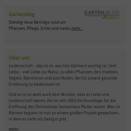
Sämereien
Hersteller
Blumensamen
Gartenblog
Exotische Samen
Arche Noah
Clever Pots
Ständig neue Beiträge rund um
Gemüsesamen
ASB Greenworld
COMPO
Pflanzen, Pflege, Ernte und vieles
mehr...
Gründünger
Keimsprossen
Austrosaat
Culinaris
Kiloware
baza
De Bolster Bio-Samen
Kleintiersaaten
Kräutersamen
Benary
Dobar
Über uns
Loretta-Rasen
Bingenheimer Saatgut
Dürr-Samen
Leidenschaft – das ist es, was fürs Gärtnern wichtig ist. Und
Obstsamen
Liebe – viel Liebe zur Natur, zu allen Pflanzen, den Insekten,
Pilzbrut
BioBalu
elho
Vögeln, Kleintieren und zum Boden, der für unsere gesunde
Rasensamen
Ernährung so bedeutsam ist.
Bionana
Eschenfelder
Steckzwiebeln
Zimmer & Kübelpflanzen
Und so ist es wohl auch kein Wunder, dass es Liebe und
BIOWOL
Feldsaaten Freudenberger
Kataloge
Leidenschaft waren, die im Jahr 2003 die Grundlage für die
Blumicorn
Fertil
Schnäppchen
Eröffnung des Onlineshops Samenhaus Müller waren. Was im
Kleinen begann ist nun zu einem großen Projekt gewachsen,
Bûten Birds
Flora Elite
Anzucht & Gartenzubehör
in dem es mehr als Saatgut gibt.
Bûten Home
Flora Elite Blumenzwiebeln
mehr...