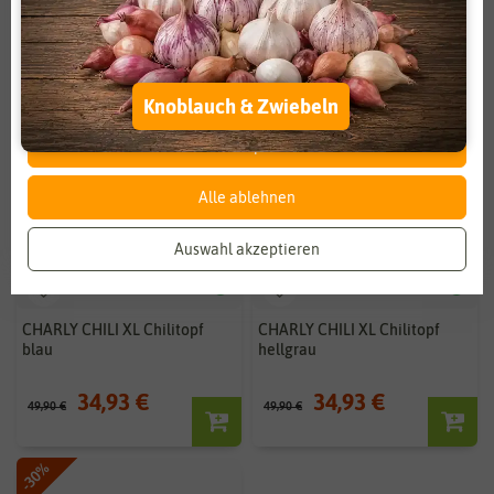
Zahlungsdienstleister
Marketing
Externe Medien
Funktional
Weitere Einstellungen
Knoblauch & Zwiebeln
Alle akzeptieren
Alle ablehnen
Auswahl akzeptieren
CHARLY CHILI XL Chilitopf
CHARLY CHILI XL Chilitopf
blau
hellgrau
34,93 €
34,93 €
49,90 €
49,90 €
-30%