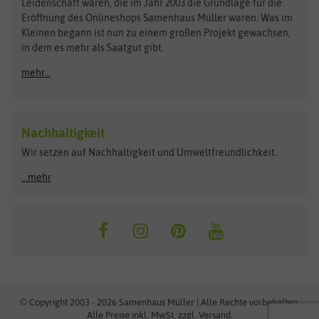
Kataloge
Leidenschaft waren, die im Jahr 2003 die Grundlage für die
Blumicorn
Fertil
Schnäppchen
Eröffnung des Onlineshops Samenhaus Müller waren. Was im
Kleinen begann ist nun zu einem großen Projekt gewachsen,
Bûten Birds
Flora Elite
Anzucht & Gartenzubehör
in dem es mehr als Saatgut gibt.
Bûten Home
Flora Elite Blumenzwiebeln
mehr...
Anzuchtschalen
Buzzy Seeds
Flora Fantastica
Anzuchttöpfe
Buzzy Gifts
Florex
Folien, Vliese und Netze
Growblocks, Erde & Dünger
Carl Pabst
Nachhaltigkeit
Heizmatte & Heizkabel
Wir setzen auf Nachhaltigkeit und Umweltfreundlichkeit.
Florissa
Hortitops
Kokos-Quelltabletten
Zimmergewächshaus
Flortis
Jansen Zaden
...mehr
FLORTUS
Jiffy
Gemüsesamen
Franchi Sementi
JUB Holland
Bohnen & Erbsen
Frankonia Samen
Kent & Stowe
Gurkensamen
Kohlsamen
Garland
Kiepenkerl
Kürbissamen
Gardissimo
kixx
Lauchsamen
© Copyright 2003 - 2026 Samenhaus Müller | Alle Rechte vorbehalten.
Maissamen
Alle Preise inkl. MwSt. zzgl. Versand.
GEVO
Küpper