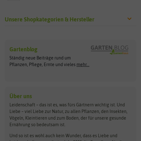
Unsere Shopkategorien & Hersteller
Sämereien
Hersteller
Blumensamen
Gartenblog
Exotische Samen
Arche Noah
Clever Pots
Ständig neue Beiträge rund um
Gemüsesamen
ASB Greenworld
COMPO
Pflanzen, Pflege, Ernte und vieles
mehr...
Gründünger
Keimsprossen
Austrosaat
Culinaris
Kiloware
baza
De Bolster Bio-Samen
Kleintiersaaten
Kräutersamen
Benary
Dobar
Über uns
Loretta-Rasen
Bingenheimer Saatgut
Dürr-Samen
Leidenschaft – das ist es, was fürs Gärtnern wichtig ist. Und
Obstsamen
Liebe – viel Liebe zur Natur, zu allen Pflanzen, den Insekten,
Pilzbrut
BioBalu
elho
Vögeln, Kleintieren und zum Boden, der für unsere gesunde
Rasensamen
Ernährung so bedeutsam ist.
Bionana
Eschenfelder
Steckzwiebeln
Zimmer & Kübelpflanzen
Und so ist es wohl auch kein Wunder, dass es Liebe und
BIOWOL
Feldsaaten Freudenberger