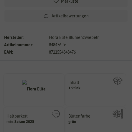
Merkliste
Artikelbewertungen
Hersteller:
Flora Elite Blumenzwiebeln
Artikelnummer:
848476-fe
EAN:
8711554848476
Inhalt
1 Stück
Wie viel ist enthalten
Haltbarkeit
Blütenfarbe
sollte.
min. Saison 2025
grün
Kann auch mehrfarbig sein.
und Pflanzgut sehr gut keimen
Wie ist die Blüte eingefärbt?
Zeitpunkt, bis zu dem das Saat-