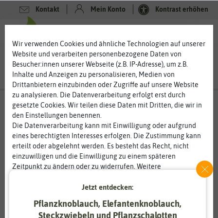
Kontakt
Mein Konto
Kontrast erhöhen
0
0
Wir verwenden Cookies und ähnliche Technologien auf unserer
Website und verarbeiten personenbezogene Daten von
Besucher:innen unserer Webseite (z.B. IP-Adresse), um z.B.
Inhalte und Anzeigen zu personalisieren, Medien von
Drittanbietern einzubinden oder Zugriffe auf unsere Website
zu analysieren. Die Datenverarbeitung erfolgt erst durch
gesetzte Cookies. Wir teilen diese Daten mit Dritten, die wir in
den Einstellungen benennen.
Die Datenverarbeitung kann mit Einwilligung oder aufgrund
eines berechtigten Interesses erfolgen. Die Zustimmung kann
erteilt oder abgelehnt werden. Es besteht das Recht, nicht
einzuwilligen und die Einwilligung zu einem späteren
Zeitpunkt zu ändern oder zu widerrufen. Weitere
Informationen zur Verwendung personenbezogener Daten und
Jetzt entdecken:
den Diensten erklären wir in unserer
Daten­schutz­erklärung
.
Pflanzknoblauch, Elefantenknoblauch,
Essenziell
Statistik
Steckzwiebeln und Pflanzschalotten