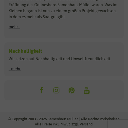
Blumicorn
Fertil
Schnäppchen
Eröffnung des Onlineshops Samenhaus Müller waren. Was im
Kleinen begann ist nun zu einem großen Projekt gewachsen,
Bûten Birds
Flora Elite
Anzucht & Gartenzubehör
in dem es mehr als Saatgut gibt.
Bûten Home
Flora Elite Blumenzwiebeln
mehr...
Anzuchtschalen
Buzzy Seeds
Flora Fantastica
Anzuchttöpfe
Buzzy Gifts
Florex
Folien, Vliese und Netze
Growblocks, Erde & Dünger
Carl Pabst
Nachhaltigkeit
Heizmatte & Heizkabel
Wir setzen auf Nachhaltigkeit und Umweltfreundlichkeit.
Florissa
Hortitops
Kokos-Quelltabletten
Zimmergewächshaus
Flortis
Jansen Zaden
...mehr
FLORTUS
Jiffy
Gemüsesamen
Franchi Sementi
JUB Holland
Bohnen & Erbsen
Frankonia Samen
Kent & Stowe
Gurkensamen
Kohlsamen
Garland
Kiepenkerl
Kürbissamen
Gardissimo
kixx
Lauchsamen
© Copyright 2003 - 2026 Samenhaus Müller | Alle Rechte vorbehalten.
Maissamen
Alle Preise inkl. MwSt. zzgl. Versand.
GEVO
Küpper