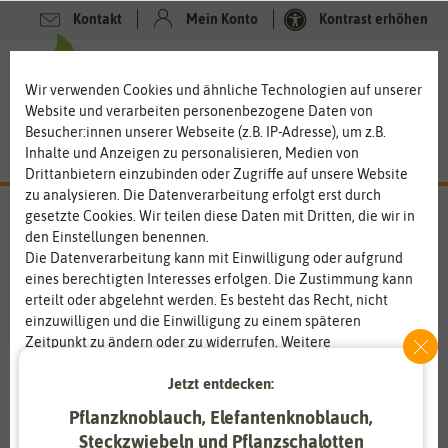
Kontakt
Mein Konto
Kontrast erhöhen
0
0
Wir verwenden Cookies und ähnliche Technologien auf unserer
Website und verarbeiten personenbezogene Daten von
Besucher:innen unserer Webseite (z.B. IP-Adresse), um z.B.
Inhalte und Anzeigen zu personalisieren, Medien von
Drittanbietern einzubinden oder Zugriffe auf unsere Website
zu analysieren. Die Datenverarbeitung erfolgt erst durch
gesetzte Cookies. Wir teilen diese Daten mit Dritten, die wir in
den Einstellungen benennen.
Die Datenverarbeitung kann mit Einwilligung oder aufgrund
eines berechtigten Interesses erfolgen. Die Zustimmung kann
erteilt oder abgelehnt werden. Es besteht das Recht, nicht
einzuwilligen und die Einwilligung zu einem späteren
Zeitpunkt zu ändern oder zu widerrufen. Weitere
Informationen zur Verwendung personenbezogener Daten und
Jetzt entdecken:
den Diensten erklären wir in unserer
Daten­schutz­erklärung
.
Pflanzknoblauch, Elefantenknoblauch,
Essenziell
Statistik
Steckzwiebeln und Pflanzschalotten