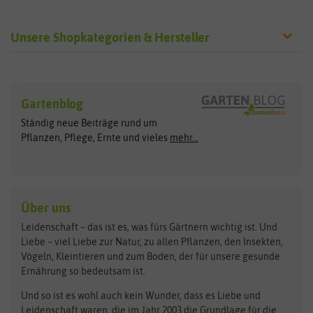
Unsere Shopkategorien & Hersteller
Sämereien
Hersteller
Blumensamen
Gartenblog
Exotische Samen
Arche Noah
Clever Pots
Ständig neue Beiträge rund um
Gemüsesamen
ASB Greenworld
COMPO
Pflanzen, Pflege, Ernte und vieles
mehr...
Gründünger
Keimsprossen
Austrosaat
Culinaris
Kiloware
baza
De Bolster Bio-Samen
Kleintiersaaten
Kräutersamen
Benary
Dobar
Über uns
Loretta-Rasen
Bingenheimer Saatgut
Dürr-Samen
Leidenschaft – das ist es, was fürs Gärtnern wichtig ist. Und
Obstsamen
Liebe – viel Liebe zur Natur, zu allen Pflanzen, den Insekten,
Pilzbrut
BioBalu
elho
Vögeln, Kleintieren und zum Boden, der für unsere gesunde
Rasensamen
Ernährung so bedeutsam ist.
Bionana
Eschenfelder
Steckzwiebeln
Zimmer & Kübelpflanzen
Und so ist es wohl auch kein Wunder, dass es Liebe und
BIOWOL
Feldsaaten Freudenberger
Kataloge
Leidenschaft waren, die im Jahr 2003 die Grundlage für die