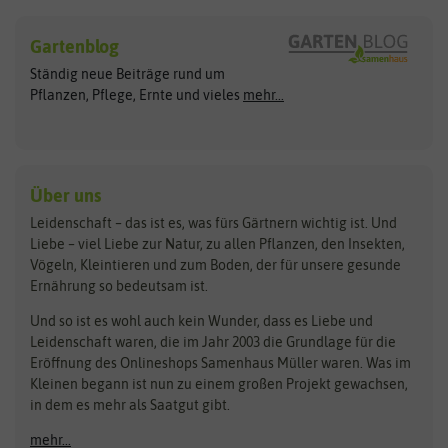
Sämereien
Hersteller
Blumensamen
Gartenblog
Exotische Samen
Arche Noah
Clever Pots
Ständig neue Beiträge rund um
Gemüsesamen
ASB Greenworld
COMPO
Pflanzen, Pflege, Ernte und vieles
mehr...
Gründünger
Keimsprossen
Austrosaat
Culinaris
Kiloware
baza
De Bolster Bio-Samen
Kleintiersaaten
Kräutersamen
Benary
Dobar
Über uns
Loretta-Rasen
Bingenheimer Saatgut
Dürr-Samen
Leidenschaft – das ist es, was fürs Gärtnern wichtig ist. Und
Obstsamen
Liebe – viel Liebe zur Natur, zu allen Pflanzen, den Insekten,
Pilzbrut
BioBalu
elho
Vögeln, Kleintieren und zum Boden, der für unsere gesunde
Rasensamen
Ernährung so bedeutsam ist.
Bionana
Eschenfelder
Steckzwiebeln
Zimmer & Kübelpflanzen
Und so ist es wohl auch kein Wunder, dass es Liebe und
BIOWOL
Feldsaaten Freudenberger
Kataloge
Leidenschaft waren, die im Jahr 2003 die Grundlage für die
Blumicorn
Fertil
Schnäppchen
Eröffnung des Onlineshops Samenhaus Müller waren. Was im
Kleinen begann ist nun zu einem großen Projekt gewachsen,
Bûten Birds
Flora Elite
Anzucht & Gartenzubehör
in dem es mehr als Saatgut gibt.
Bûten Home
Flora Elite Blumenzwiebeln
mehr...
Anzuchtschalen