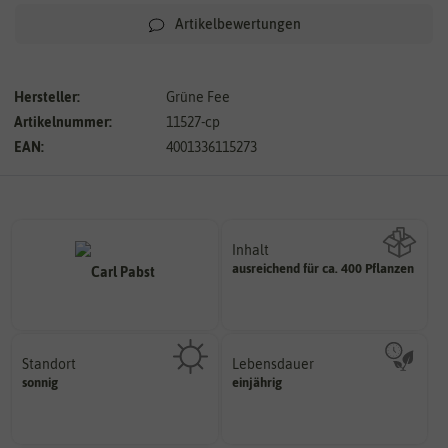
Artikelbewertungen
Hersteller:
Grüne Fee
Artikelnummer:
11527-cp
EAN:
4001336115273
Inhalt
ausreichend für ca. 400 Pflanzen
Wie viel ist enthalten
Standort
Lebensdauer
sonnig, vollsonnig)
mehrjährig.
sonnig
einjährig
Pflanze? (schattig, halbschattig,
einjährig, zweijährig oder
Wie viel Licht benötigt die
Pflanzen werden kategorisiert in: