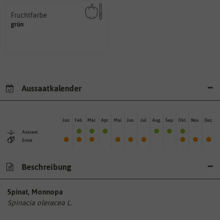
Fruchtfarbe
hat.
grün
sie nach dem Reifungsprozess
Die Farbe der reifen Frucht, die
Aussaatkalender
Jan.
Feb.
Mär.
Apr.
Mai
Jun.
Jul.
Aug.
Sep.
Okt.
Nov.
Dez.
Aussaat
Ernte
Beschreibung
Spinat, Monnopa
Spinacia oleracea L.