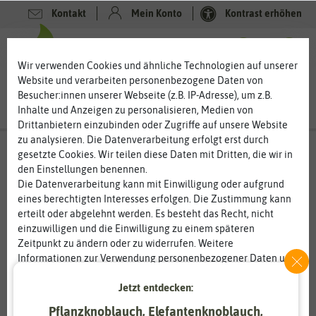
Kontakt
Mein Konto
Kontrast erhöhen
0
0
Wir verwenden Cookies und ähnliche Technologien auf unserer
Website und verarbeiten personenbezogene Daten von
Besucher:innen unserer Webseite (z.B. IP-Adresse), um z.B.
Inhalte und Anzeigen zu personalisieren, Medien von
Drittanbietern einzubinden oder Zugriffe auf unsere Website
zu analysieren. Die Datenverarbeitung erfolgt erst durch
gesetzte Cookies. Wir teilen diese Daten mit Dritten, die wir in
den Einstellungen benennen.
Die Datenverarbeitung kann mit Einwilligung oder aufgrund
eines berechtigten Interesses erfolgen. Die Zustimmung kann
erteilt oder abgelehnt werden. Es besteht das Recht, nicht
einzuwilligen und die Einwilligung zu einem späteren
Zeitpunkt zu ändern oder zu widerrufen. Weitere
Informationen zur Verwendung personenbezogener Daten und
den Diensten erklären wir in unserer
Daten­schutz­erklärung
.
Jetzt entdecken:
Essenziell
Statistik
Pflanzknoblauch, Elefantenknoblauch,