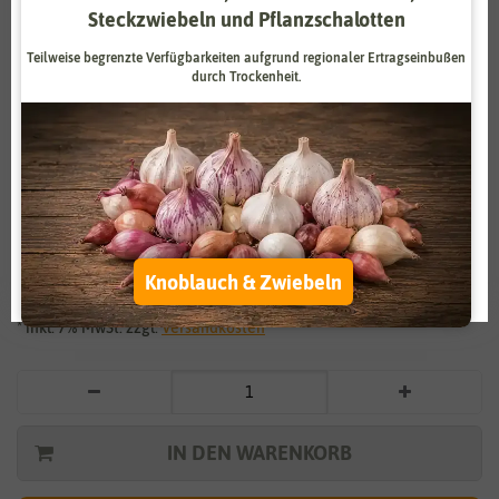
Steckzwiebeln und Pflanzschalotten
Zahlungsdienstleister
Marketing
Teilweise begrenzte Verfügbarkeiten aufgrund regionaler Ertragseinbußen
Externe Medien
Funktional
durch Trockenheit.
Weitere Einstellungen
Vergrößern durch berühren
Alle akzeptieren
Spinat Monnopa
Alle ablehnen
1,29 €
*
Auswahl akzeptieren
Knoblauch & Zwiebeln
* inkl. 7% MwSt. zzgl.
Versandkosten
IN DEN WARENKORB