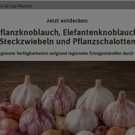
ls 60 Top-Marken
Jetzt entdecken:
Su
flanzknoblauch, Elefantenknoblauc
Steckzwiebeln und Pflanzschalotte
Gartenzubehör
Pflanzgut
Keimsprossen
❤ für Tiere
egrenzte Verfügbarkeiten aufgrund regionaler Ertragseinbußen durch 
ent
Studentenblume Ornament
Hersteller:
Benary Samen
Artikelnummer:
W400081
EAN:
4013016544006