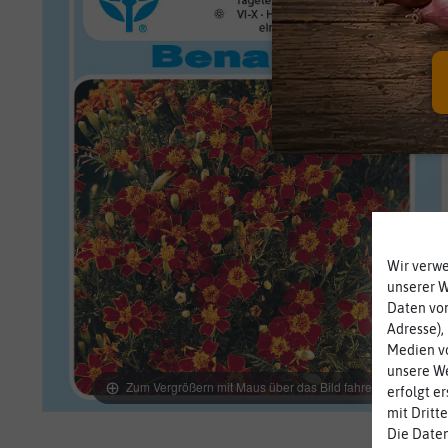
Wir verw
unserer 
Daten von
Adresse),
Medien vo
unsere We
Zum Vergrößern mit Maus über das Bild fahren
erfolgt e
mit Dritt
Die Daten