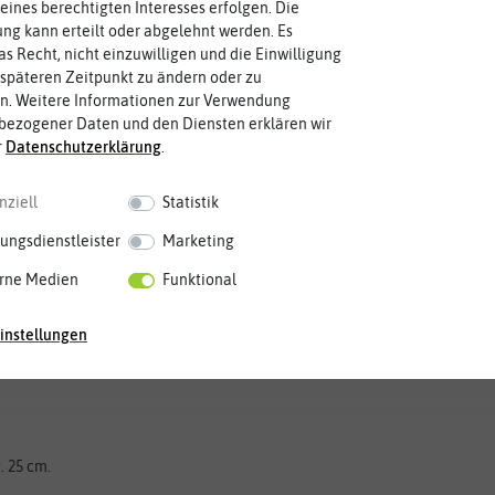
eines berechtigten Interesses erfolgen. Die
g kann erteilt oder abgelehnt werden. Es
as Recht, nicht einzuwilligen und die Einwilligung
späteren Zeitpunkt zu ändern oder zu
n. Weitere Informationen zur Verwendung
bezogener Daten und den Diensten erklären wir
r
Daten­schutz­erklärung
.
Mai
Jun.
Jul.
Aug.
Sep.
Okt.
Nov.
Dez.
nziell
Statistik
ungsdienstleister
Marketing
rne Medien
Funktional
instellungen
 25 cm.