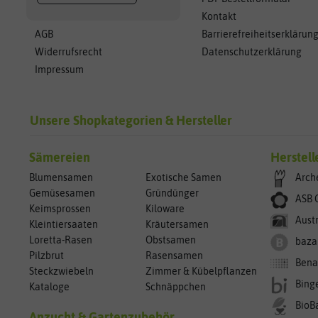
Kontakt
AGB
Barrierefreiheitserklärun
Widerrufsrecht
Datenschutzerklärung
Impressum
Unsere Shopkategorien & Hersteller
Sämereien
Herstell
Blumensamen
Exotische Samen
Arch
Gemüsesamen
Gründünger
ASB 
Keimsprossen
Kiloware
Aust
Kleintiersaaten
Kräutersamen
Loretta-Rasen
Obstsamen
baza
Pilzbrut
Rasensamen
Bena
Steckzwiebeln
Zimmer & Kübelpflanzen
Bing
Kataloge
Schnäppchen
BioB
Anzucht & Gartenzubehör