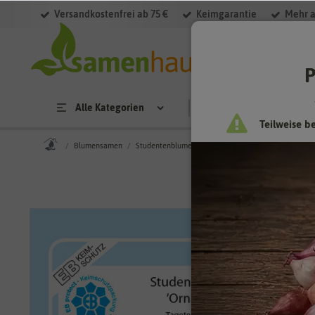
Versandkostenfrei ab 75 €
Keimgarantie
Mehr a
P
Alle Kategorien
Saatgut
Anzucht & 
Teilweise b
Blumensamen
Studentenblumensamen
Studentenblume Ornam