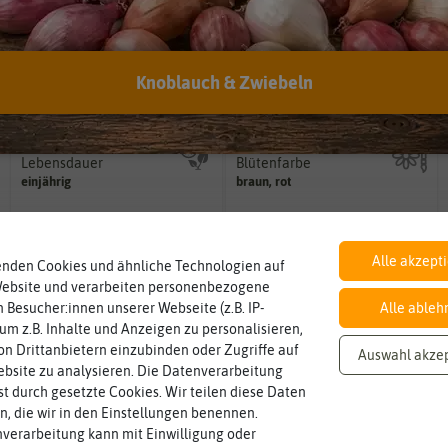
Inhalt
Standort
sonnig, vollsonnig)
Knoblauch & Zwiebeln
Wie viel ist enthalten
Pflanze? (schattig, halbschattig,
Samen für ca. 120 Pflanzen
sonnig
Wie viel Licht benötigt die
Lebensdauer
Blütenfarbe
mehrjährig.
auch mehrfarbig sein.
einjährig, zweijährig oder
einjährig
braun, rot
Wie ist die Blüte eingefärbt? Kann
Pflanzen werden kategorisiert in:
Alle akzept
enden Cookies und ähnliche Technologien auf
Website und verarbeiten personenbezogene
 Besucher:innen unserer Webseite (z.B. IP-
Alle ableh
 um z.B. Inhalte und Anzeigen zu personalisieren,
n Drittanbietern einzubinden oder Zugriffe auf
Auswahl akze
bsite zu analysieren. Die Datenverarbeitung
rst durch gesetzte Cookies. Wir teilen diese Daten
en, die wir in den Einstellungen benennen.
verarbeitung kann mit Einwilligung oder