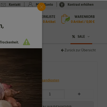
Kontakt
Mein Konto
Kontrast erhöhen
MERKLISTE
WARENKORB
che
0 Artikel
0
Artikel /
0,00 €
h,
n
SALE
Trockenheit.
Zurück zur Übersicht
1,89 €
*
* inkl. 7% MwSt. zzgl.
Versandkosten