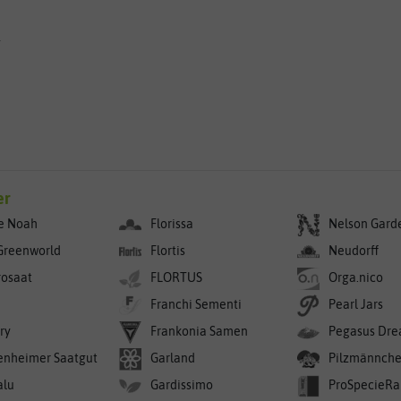
g
er
e Noah
Florissa
Nelson Gard
Greenworld
Flortis
Neudorff
rosaat
FLORTUS
Orga.nico
Franchi Sementi
Pearl Jars
ry
Frankonia Samen
Pegasus Dre
enheimer Saatgut
Garland
Pilzmännch
alu
Gardissimo
ProSpecieRa