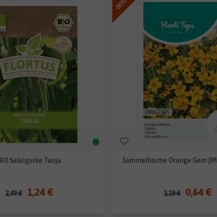
-80%
BIO Salatgurke Tanja
Sammetblume Orange Gem [MH
1,24 €
0,64 €
2,49 €
3,19 €