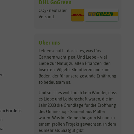
DHL GoGreen
CO
- neutraler
2
Versand...
Über uns
Leidenschaft – das ist es, was fürs
Gärtnern wichtig ist. Und Liebe – viel
Liebe zur Natur, zu allen Pflanzen, den
Insekten, Vögeln, Kleintieren und zum
en
Boden, der für unsere gesunde Ernährung
so bedeutsam ist.
Und so ist es wohl auch kein Wunder, dass
es Liebe und Leidenschaft waren, die im
Jahr 2003 die Grundlage für die Eröffnung
am Gardens
des Onlineshops Samenhaus Müller
waren. Was im Kleinen begann ist nun zu
en
einem großen Projekt gewachsen, in dem
ra
es mehr als Saatgut gibt.