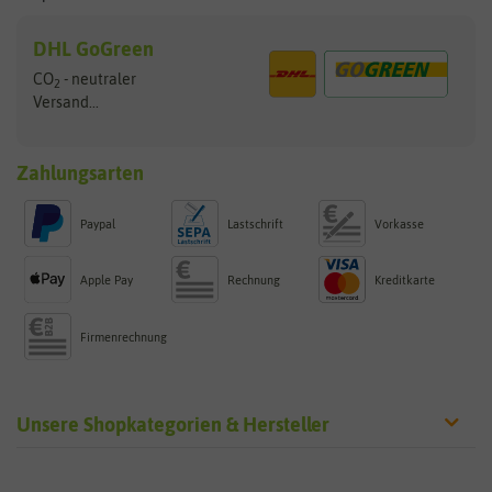
DHL GoGreen
CO
- neutraler
2
Versand...
Zahlungsarten
Paypal
Lastschrift
Vorkasse
Apple Pay
Rechnung
Kreditkarte
Firmenrechnung
Unsere Shopkategorien & Hersteller
Sämereien