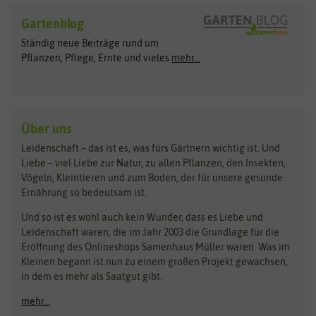
Hersteller
Blumensamen
Gartenblog
Exotische Samen
Arche Noah
Clever Pots
Ständig neue Beiträge rund um
Gemüsesamen
ASB Greenworld
COMPO
Pflanzen, Pflege, Ernte und vieles
mehr...
Gründünger
Keimsprossen
Austrosaat
Culinaris
Kiloware
baza
De Bolster Bio-Samen
Kleintiersaaten
Kräutersamen
Benary
Dobar
Über uns
Loretta-Rasen
Bingenheimer Saatgut
Dürr-Samen
Leidenschaft – das ist es, was fürs Gärtnern wichtig ist. Und
Obstsamen
Liebe – viel Liebe zur Natur, zu allen Pflanzen, den Insekten,
Pilzbrut
BioBalu
elho
Vögeln, Kleintieren und zum Boden, der für unsere gesunde
Rasensamen
Ernährung so bedeutsam ist.
Bionana
Eschenfelder
Steckzwiebeln
Zimmer & Kübelpflanzen
Und so ist es wohl auch kein Wunder, dass es Liebe und
BIOWOL
Feldsaaten Freudenberger
Kataloge
Leidenschaft waren, die im Jahr 2003 die Grundlage für die
Blumicorn
Fertil
Schnäppchen
Eröffnung des Onlineshops Samenhaus Müller waren. Was im
Kleinen begann ist nun zu einem großen Projekt gewachsen,
Bûten Birds
Flora Elite
Anzucht & Gartenzubehör
in dem es mehr als Saatgut gibt.
Bûten Home
Flora Elite Blumenzwiebeln
mehr...
Anzuchtschalen
Buzzy Seeds
Flora Fantastica