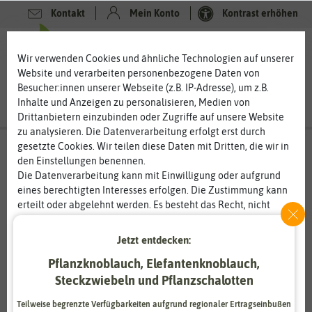
Kontakt
Mein Konto
Kontrast erhöhen
0
0
Wir verwenden Cookies und ähnliche Technologien auf unserer
Website und verarbeiten personenbezogene Daten von
Besucher:innen unserer Webseite (z.B. IP-Adresse), um z.B.
Inhalte und Anzeigen zu personalisieren, Medien von
Drittanbietern einzubinden oder Zugriffe auf unsere Website
zu analysieren. Die Datenverarbeitung erfolgt erst durch
gesetzte Cookies. Wir teilen diese Daten mit Dritten, die wir in
den Einstellungen benennen.
Die Datenverarbeitung kann mit Einwilligung oder aufgrund
eines berechtigten Interesses erfolgen. Die Zustimmung kann
erteilt oder abgelehnt werden. Es besteht das Recht, nicht
einzuwilligen und die Einwilligung zu einem späteren
Zeitpunkt zu ändern oder zu widerrufen. Weitere
Jetzt entdecken:
Informationen zur Verwendung personenbezogener Daten und
Pflanzknoblauch, Elefantenknoblauch,
den Diensten erklären wir in unserer
Daten­schutz­erklärung
.
Steckzwiebeln und Pflanzschalotten
Essenziell
Statistik
Teilweise begrenzte Verfügbarkeiten aufgrund regionaler Ertragseinbußen