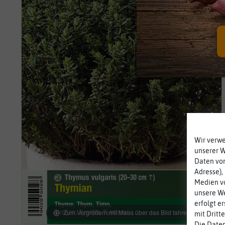
Wir verw
unserer 
Daten von
Adresse),
Medien vo
unsere We
erfolgt e
Zum Vergrößern mit Maus über das Bild fahren
mit Dritt
Die Daten