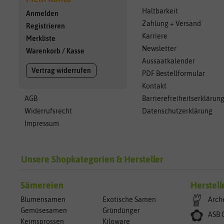
Haltbarkeit
Anmelden
Zahlung + Versand
Registrieren
Karriere
Merkliste
Newsletter
Warenkorb
/
Kasse
Aussaatkalender
Vertrag widerrufen
PDF Bestellformular
Kontakt
AGB
Barrierefreiheitserklärun
Widerrufsrecht
Datenschutzerklärung
Impressum
Unsere Shopkategorien & Hersteller
Sämereien
Herstell
Blumensamen
Exotische Samen
Arch
Gemüsesamen
Gründünger
ASB 
Keimsprossen
Kiloware