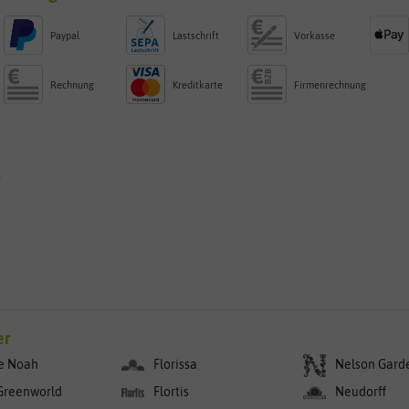
Paypal
Lastschrift
Vorkasse
Rechnung
Kreditkarte
Firmenrechnung
g
er
e Noah
Florissa
Nelson Gard
Greenworld
Flortis
Neudorff