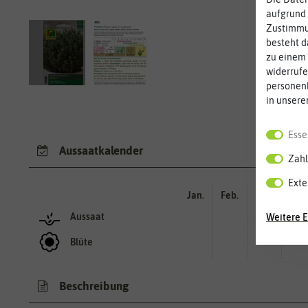
aufgrund 
Zustimmun
besteht d
zu einem 
widerrufe
personen
in unsere
Esse
Aussaatkalender
Zahl
Exte
Jan.
Feb.
Mär.
Apr.
Aussaat
Weitere E
Blüte
Beschreibung