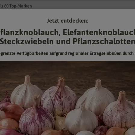
ls 60 Top-Marken
Jetzt entdecken:
Su
flanzknoblauch, Elefantenknoblauc
Steckzwiebeln und Pflanzschalotte
Gartenzubehör
Pflanzgut
Keimsprossen
❤ für Tiere
egrenzte Verfügbarkeiten aufgrund regionaler Ertragseinbußen durch 
Thymian
Ausdauerndes, wohlriechendes Heil-, Duft- und Gewürzkraut
Hersteller:
Austrosaat
Artikelnummer:
4275-as
EAN:
9001415542759