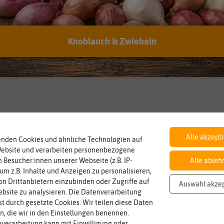
Knoblauch & Zwiebeln
Inhalt
Lebensdauer
mehrjährig.
Wie viel ist enthalten
einjährig, zweijährig oder
ca. 0,4 g
mehrjährig
Pflanzen werden kategorisiert in:
Alle akzept
enden Cookies und ähnliche Technologien auf
Website und verarbeiten personenbezogene
 Besucher:innen unserer Webseite (z.B. IP-
Alle ableh
 um z.B. Inhalte und Anzeigen zu personalisieren,
n Drittanbietern einzubinden oder Zugriffe auf
Auswahl akze
bsite zu analysieren. Die Datenverarbeitung
rst durch gesetzte Cookies. Wir teilen diese Daten
en, die wir in den Einstellungen benennen.
verarbeitung kann mit Einwilligung oder