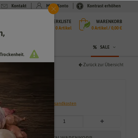
Kontakt
Mein Konto
Kontrast erhöhen
MERKLISTE
WARENKORB
che
0 Artikel
0
Artikel /
0,00 €
h,
n
SALE
Trockenheit.
Zurück zur Übersicht
2,39 €
*
* inkl. 7% MwSt. zzgl.
Versandkosten