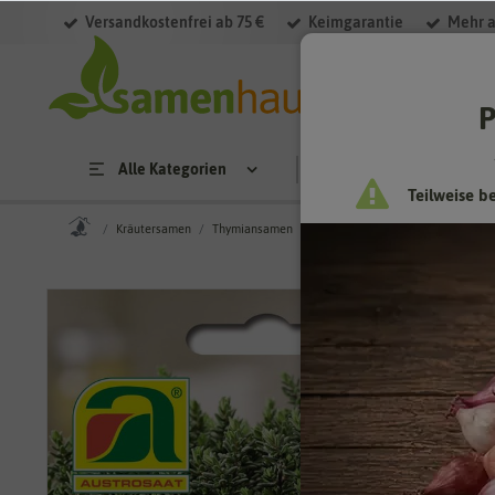
Versandkostenfrei ab 75 €
Keimgarantie
Mehr a
P
Alle Kategorien
Saatgut
Anzucht & 
Teilweise b
Kräutersamen
Thymiansamen
Thymian