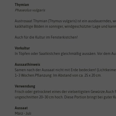
Thymian
Phaseolus vulgaris
Austrosaat Thymian (Thymus vulgaris) ist ein ausdauerndes, woh
kalkhaltige Böden in sonniger, windgeschützter Lage und kann 
Auch für die Kultur im Fensterkistchen!
Vorkultur
In Töpfen oder Saatkistchen gleichmäßig aussäen. Vor dem Au
Aussaathinweis
Samen nach der Aussaat nicht mit Erde bedecken! (Lichtkeime
1–3 Wochen.Pflanzung: Im Abstand von ca. 25 x 20 cm.
Verwendung
Frisch oder getrocknet eines der vielseitigsten Gewürze.Auch 
ungeschnitten 20–30 cm hoch. Diese Portion bringt bei guter Ku
Aussaat
März - Juli