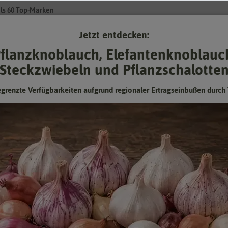
ls 60 Top-Marken
Jetzt entdecken:
Su
flanzknoblauch, Elefantenknoblauc
Steckzwiebeln und Pflanzschalotte
Gartenzubehör
Gründünger & -düngung
Pflanzgut
Keimspros
egrenzte Verfügbarkeiten aufgrund regionaler Ertragseinbußen durch 
Obsttomate Yellow Pearshaped
birnenförmige, gelbe Obsttomate mit zahlreichen Früchten von
süßen Geschmack
Hersteller:
Dürr-Samen
Artikelnummer:
0931-DS