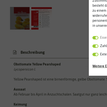
Zustimmun
besteht d
zu einem 
widerrufe
personen
in unsere
Esse
Zahl
Beschreibung
Exte
Obsttomate Yellow Pearshaped
Weitere E
Lycopersicon l.
Yellow Pearshaped ist eine birnenförmige, gelbe Obsttomate. 
Aussaat
Ab Februar bis April in Anzuchtschalen. Saatgut nur ganz leicht 
Keimung