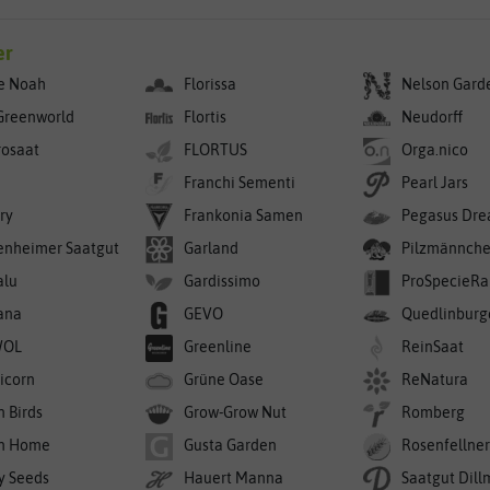
er
e Noah
Florissa
Nelson Gard
Greenworld
Flortis
Neudorff
rosaat
FLORTUS
Orga.nico
Franchi Sementi
Pearl Jars
ry
Frankonia Samen
Pegasus Dre
enheimer Saatgut
Garland
Pilzmännch
alu
Gardissimo
ProSpecieRa
ana
GEVO
Quedlinburg
WOL
Greenline
ReinSaat
icorn
Grüne Oase
ReNatura
n Birds
Grow-Grow Nut
Romberg
n Home
Gusta Garden
Rosenfellne
y Seeds
Hauert Manna
Saatgut Dil