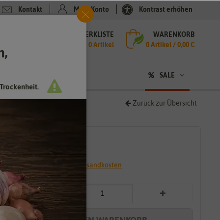
Kontakt
Mein Konto
Kontrast erhöhen
MERKLISTE
WARENKORB
che
0 Artikel
0
Artikel /
0,00 €
h,
n
sen
❤ für Tiere
SALE
Trockenheit.
Zurück zur Übersicht
2,79 €
*
* inkl. 7% MwSt. zzgl.
Versandkosten