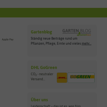
Gartenblog
Ständig neue Beiträge rund um
Apple Pay
Pflanzen, Pflege, Ernte und vieles
mehr...
DHL GoGreen
CO
- neutraler
2
Versand...
Über uns
Leidenschaft – das ist es, was fürs