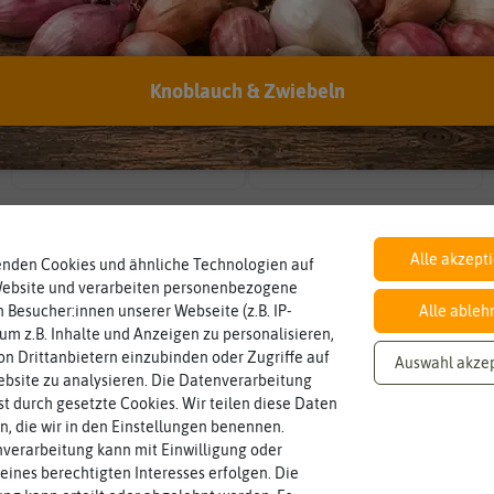
EAN:
4017048109318
Knoblauch & Zwiebeln
Botanischer Name
Inhalt
Bestimmung der Pflanze.
Namen zur eindeutigen
Wie viel ist enthalten
Lycopersicon
lycopersicum
ca. 80 Korn
Der botanische (lateinische)
Alle akzept
enden Cookies und ähnliche Technologien auf
Website und verarbeiten personenbezogene
 Besucher:innen unserer Webseite (z.B. IP-
Alle ableh
 um z.B. Inhalte und Anzeigen zu personalisieren,
n Drittanbietern einzubinden oder Zugriffe auf
Auswahl akze
bsite zu analysieren. Die Datenverarbeitung
rst durch gesetzte Cookies. Wir teilen diese Daten
en, die wir in den Einstellungen benennen.
verarbeitung kann mit Einwilligung oder
eines berechtigten Interesses erfolgen. Die