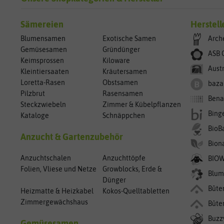
Sämereien
Herstell
Blumensamen
Exotische Samen
Arch
Gemüsesamen
Gründünger
ASB 
Keimsprossen
Kiloware
Aust
Kleintiersaaten
Kräutersamen
Loretta-Rasen
Obstsamen
baza
Pilzbrut
Rasensamen
Bena
Steckzwiebeln
Zimmer & Kübelpflanzen
Bing
Kataloge
Schnäppchen
BioB
Anzucht & Gartenzubehör
Bion
Anzuchtschalen
Anzuchttöpfe
BIO
Folien, Vliese und Netze
Growblocks, Erde &
Blum
Dünger
Bûte
Heizmatte & Heizkabel
Kokos-Quelltabletten
Zimmergewächshaus
Bûte
Buzz
Gemüsesamen