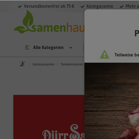
Versandkostenfrei ab 75 €
Keimgarantie
Mehr a
P
Alle Kategorien
Saatgut
Anzucht & 
Teilweise b
Gemüsesamen
Tomatensamen
Obsttomate Yellow Pearshaped