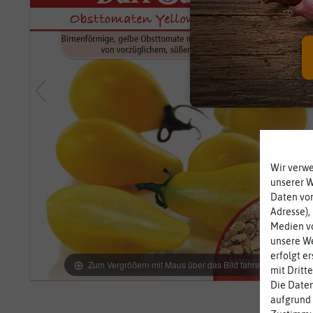
Wir verw
unserer 
Daten von
Adresse),
Medien vo
unsere We
erfolgt e
Zum Vergrößern mit Maus über das Bild fahren
mit Dritt
Die Daten
aufgrund 