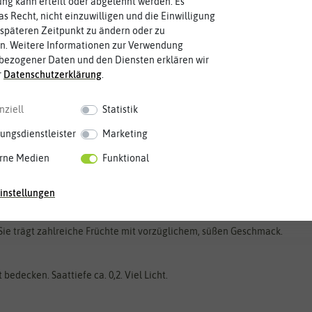
g kann erteilt oder abgelehnt werden. Es
as Recht, nicht einzuwilligen und die Einwilligung
späteren Zeitpunkt zu ändern oder zu
n. Weitere Informationen zur Verwendung
bezogener Daten und den Diensten erklären wir
r
Daten­schutz­erklärung
.
nziell
Statistik
ungsdienstleister
Marketing
rne Medien
Funktional
instellungen
Sie trägt zahlreiche Früchte mit vorzüglichem, süßen Geschmack.
bedecken. Saattiefe ca. 0,2. Viel Licht.