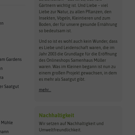
Gärtnern wichtig ist. Und Liebe – viel
Liebe zur Natur, zu allen Pflanzen, den
Insekten, Vögeln, Kleintieren und zum
en
Boden, der für unsere gesunde Ernährung
so bedeutsam ist.
Und so ist es wohl auch kein Wunder, dass
es Liebe und Leidenschaft waren, die im
Jahr 2003 die Grundlage für die Eröffnung
am Gardens
des Onlineshops Samenhaus Müller
waren. Was im Kleinen begann ist nun zu
en
einem großen Projekt gewachsen, in dem
ra
es mehr als Saatgut gibt.
er Saatgut
mehr...
Nachhaltigkeit
r Mühle
Wir setzen auf Nachhaltigkeit und
Umweltfreundlichkeit.
lmann