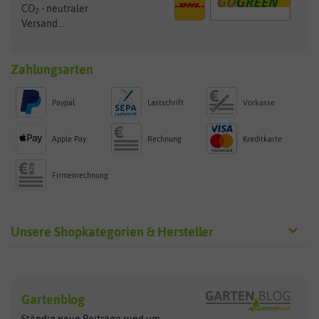
CO
- neutraler
2
Versand...
Zahlungsarten
Paypal
Lastschrift
Vorkasse
Apple Pay
Rechnung
Kreditkarte
Firmenrechnung
Unsere Shopkategorien & Hersteller
Sämereien
Hersteller
Blumensamen
Gartenblog
Exotische Samen
Arche Noah
Clever Pots