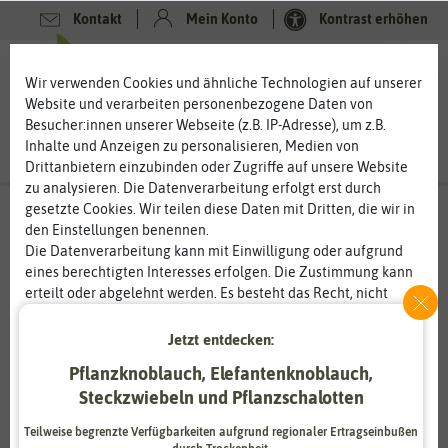
Kontakt
Mein Konto
Kontrast erhöhen
0
0
Wir verwenden Cookies und ähnliche Technologien auf unserer
Website und verarbeiten personenbezogene Daten von
Besucher:innen unserer Webseite (z.B. IP-Adresse), um z.B.
Inhalte und Anzeigen zu personalisieren, Medien von
Drittanbietern einzubinden oder Zugriffe auf unsere Website
zu analysieren. Die Datenverarbeitung erfolgt erst durch
gesetzte Cookies. Wir teilen diese Daten mit Dritten, die wir in
den Einstellungen benennen.
Die Datenverarbeitung kann mit Einwilligung oder aufgrund
eines berechtigten Interesses erfolgen. Die Zustimmung kann
erteilt oder abgelehnt werden. Es besteht das Recht, nicht
einzuwilligen und die Einwilligung zu einem späteren
Zeitpunkt zu ändern oder zu widerrufen. Weitere
Jetzt entdecken:
Informationen zur Verwendung personenbezogener Daten und
Pflanzknoblauch, Elefantenknoblauch,
den Diensten erklären wir in unserer
Daten­schutz­erklärung
.
Steckzwiebeln und Pflanzschalotten
Essenziell
Statistik
Teilweise begrenzte Verfügbarkeiten aufgrund regionaler Ertragseinbußen