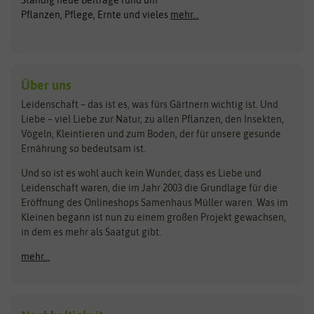
Ständig neue Beiträge rund um
Gemüsesamen
ASB Greenworld
COMPO
Pflanzen, Pflege, Ernte und vieles
mehr...
Gründünger
Keimsprossen
Austrosaat
Culinaris
Kiloware
baza
De Bolster Bio-Samen
Kleintiersaaten
Kräutersamen
Benary
Dobar
Über uns
Loretta-Rasen
Bingenheimer Saatgut
Dürr-Samen
Leidenschaft – das ist es, was fürs Gärtnern wichtig ist. Und
Obstsamen
Liebe – viel Liebe zur Natur, zu allen Pflanzen, den Insekten,
Pilzbrut
BioBalu
elho
Vögeln, Kleintieren und zum Boden, der für unsere gesunde
Rasensamen
Ernährung so bedeutsam ist.
Bionana
Eschenfelder
Steckzwiebeln
Zimmer & Kübelpflanzen
Und so ist es wohl auch kein Wunder, dass es Liebe und
BIOWOL
Feldsaaten Freudenberger
Kataloge
Leidenschaft waren, die im Jahr 2003 die Grundlage für die
Blumicorn
Fertil
Schnäppchen
Eröffnung des Onlineshops Samenhaus Müller waren. Was im
Kleinen begann ist nun zu einem großen Projekt gewachsen,
Bûten Birds
Flora Elite
Anzucht & Gartenzubehör
in dem es mehr als Saatgut gibt.
Bûten Home
Flora Elite Blumenzwiebeln
mehr...
Anzuchtschalen
Buzzy Seeds
Flora Fantastica
Anzuchttöpfe
Buzzy Gifts
Florex
Folien, Vliese und Netze
Growblocks, Erde & Dünger
Carl Pabst