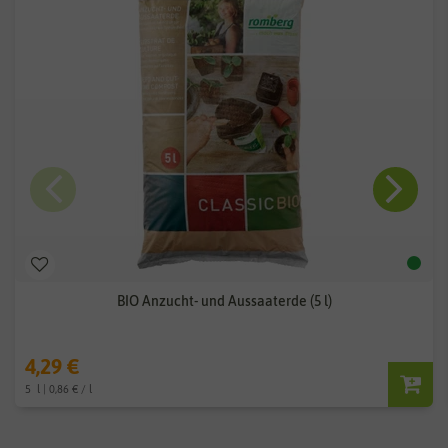
BIO Anzucht- und Aussaaterde (5 l)
4,29 €
5
l
| 0,86 € / l