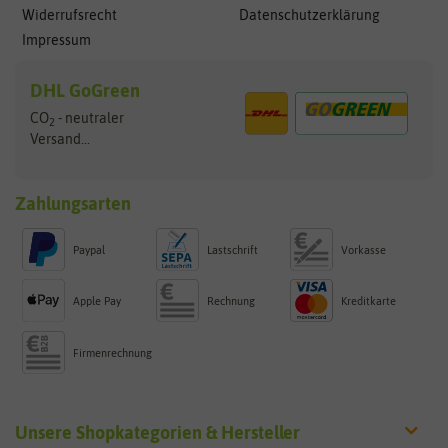
Widerrufsrecht
Datenschutzerklärung
Impressum
DHL GoGreen
CO
- neutraler
2
Versand...
Zahlungsarten
Paypal
Lastschrift
Vorkasse
Apple Pay
Rechnung
Kreditkarte
Firmenrechnung
Unsere Shopkategorien & Hersteller