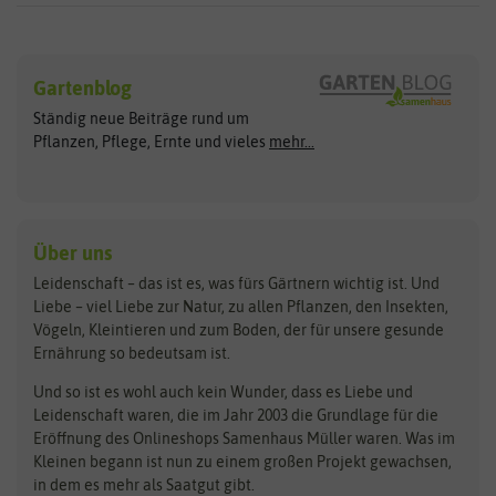
Sämereien
Hersteller
Blumensamen
Gartenblog
Exotische Samen
Arche Noah
Clever Pots
Ständig neue Beiträge rund um
Gemüsesamen
ASB Greenworld
COMPO
Pflanzen, Pflege, Ernte und vieles
mehr...
Gründünger
Keimsprossen
Austrosaat
Culinaris
Kiloware
baza
De Bolster Bio-Samen
Kleintiersaaten
Kräutersamen
Benary
Dobar
Über uns
Loretta-Rasen
Bingenheimer Saatgut
Dürr-Samen
Leidenschaft – das ist es, was fürs Gärtnern wichtig ist. Und
Obstsamen
Liebe – viel Liebe zur Natur, zu allen Pflanzen, den Insekten,
Pilzbrut
BioBalu
elho
Vögeln, Kleintieren und zum Boden, der für unsere gesunde
Rasensamen
Ernährung so bedeutsam ist.
Bionana
Eschenfelder
Steckzwiebeln
Zimmer & Kübelpflanzen
Und so ist es wohl auch kein Wunder, dass es Liebe und
BIOWOL
Feldsaaten Freudenberger
Kataloge
Leidenschaft waren, die im Jahr 2003 die Grundlage für die
Blumicorn
Fertil
Schnäppchen
Eröffnung des Onlineshops Samenhaus Müller waren. Was im
Kleinen begann ist nun zu einem großen Projekt gewachsen,
Bûten Birds
Flora Elite
Anzucht & Gartenzubehör
in dem es mehr als Saatgut gibt.