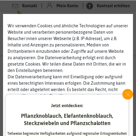
Kontakt
Mein Konto
Kontrast erhöhen
0
0
Wir verwenden Cookies und ähnliche Technologien auf unserer
Website und verarbeiten personenbezogene Daten von
Besucher:innen unserer Webseite (z.B. IP-Adresse), um z.B.
Inhalte und Anzeigen zu personalisieren, Medien von
Drittanbietern einzubinden oder Zugriffe auf unsere Website
zu analysieren. Die Datenverarbeitung erfolgt erst durch
gesetzte Cookies. Wir teilen diese Daten mit Dritten, die wir in
den Einstellungen benennen.
Die Datenverarbeitung kann mit Einwilligung oder aufgrund
eines berechtigten Interesses erfolgen. Die Zustimmung kann
erteilt oder abgelehnt werden. Es besteht das Recht, nicht
einzuwilligen und die Einwilligung zu einem späteren
Zeitpunkt zu ändern oder zu widerrufen. Weitere
Jetzt entdecken:
Informationen zur Verwendung personenbezogener Daten und
den Diensten erklären wir in unserer
Daten­schutz­erklärung
.
Pflanzknoblauch, Elefantenknoblauch,
Steckzwiebeln und Pflanzschalotten
Essenziell
Statistik
Teilweise begrenzte Verfügbarkeiten aufgrund regionaler Ertragseinbußen