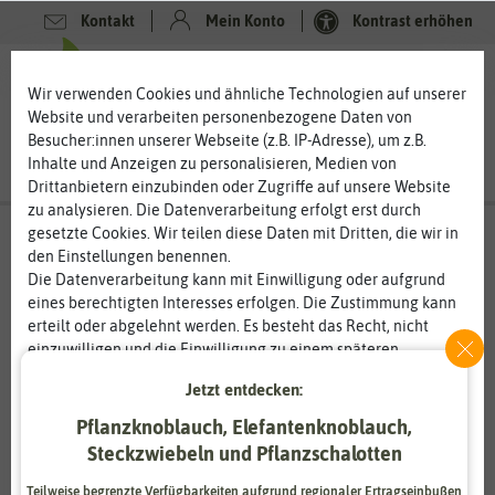
Kontakt
Mein Konto
Kontrast erhöhen
0
0
Wir verwenden Cookies und ähnliche Technologien auf unserer
Website und verarbeiten personenbezogene Daten von
Besucher:innen unserer Webseite (z.B. IP-Adresse), um z.B.
Inhalte und Anzeigen zu personalisieren, Medien von
Drittanbietern einzubinden oder Zugriffe auf unsere Website
zu analysieren. Die Datenverarbeitung erfolgt erst durch
gesetzte Cookies. Wir teilen diese Daten mit Dritten, die wir in
den Einstellungen benennen.
%
50
Die Datenverarbeitung kann mit Einwilligung oder aufgrund
-
eines berechtigten Interesses erfolgen. Die Zustimmung kann
erteilt oder abgelehnt werden. Es besteht das Recht, nicht
einzuwilligen und die Einwilligung zu einem späteren
Zeitpunkt zu ändern oder zu widerrufen. Weitere
Jetzt entdecken:
Informationen zur Verwendung personenbezogener Daten und
den Diensten erklären wir in unserer
Daten­schutz­erklärung
.
Pflanzknoblauch, Elefantenknoblauch,
Steckzwiebeln und Pflanzschalotten
Essenziell
Statistik
Teilweise begrenzte Verfügbarkeiten aufgrund regionaler Ertragseinbußen