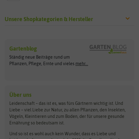
Unsere Shopkategorien & Hersteller
Sämereien
Hersteller
Blumensamen
Gartenblog
Exotische Samen
Arche Noah
Clever Pots
Ständig neue Beiträge rund um
Gemüsesamen
ASB Greenworld
COMPO
Pflanzen, Pflege, Ernte und vieles
mehr...
Gründünger
Keimsprossen
Austrosaat
Culinaris
Kiloware
baza
De Bolster Bio-Samen
Kleintiersaaten
Kräutersamen
Benary
Dobar
Über uns
Loretta-Rasen
Bingenheimer Saatgut
Dürr-Samen
Leidenschaft – das ist es, was fürs Gärtnern wichtig ist. Und
Obstsamen
Liebe – viel Liebe zur Natur, zu allen Pflanzen, den Insekten,
Pilzbrut
BioBalu
elho
Vögeln, Kleintieren und zum Boden, der für unsere gesunde
Rasensamen
Ernährung so bedeutsam ist.
Bionana
Eschenfelder
Steckzwiebeln
Zimmer & Kübelpflanzen
Und so ist es wohl auch kein Wunder, dass es Liebe und
BIOWOL
Feldsaaten Freudenberger