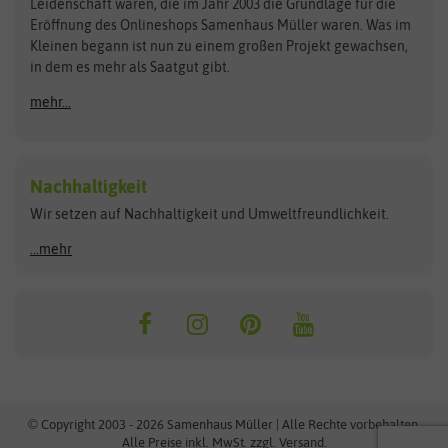
Kataloge
Leidenschaft waren, die im Jahr 2003 die Grundlage für die
Blumicorn
Fertil
Schnäppchen
Eröffnung des Onlineshops Samenhaus Müller waren. Was im
Kleinen begann ist nun zu einem großen Projekt gewachsen,
Bûten Birds
Flora Elite
Anzucht & Gartenzubehör
in dem es mehr als Saatgut gibt.
Bûten Home
Flora Elite Blumenzwiebeln
mehr...
Anzuchtschalen
Buzzy Seeds
Flora Fantastica
Anzuchttöpfe
Buzzy Gifts
Florex
Folien, Vliese und Netze
Growblocks, Erde & Dünger
Carl Pabst
Nachhaltigkeit
Heizmatte & Heizkabel
Wir setzen auf Nachhaltigkeit und Umweltfreundlichkeit.
Florissa
Hortitops
Kokos-Quelltabletten
Zimmergewächshaus
Flortis
Jansen Zaden
...mehr
FLORTUS
Jiffy
Gemüsesamen
Franchi Sementi
JUB Holland
Bohnen & Erbsen
Frankonia Samen
Kent & Stowe
Gurkensamen
Kohlsamen
Garland
Kiepenkerl
Kürbissamen
Gardissimo
kixx
Lauchsamen
© Copyright 2003 - 2026 Samenhaus Müller | Alle Rechte vorbehalten.
Maissamen
Alle Preise inkl. MwSt. zzgl. Versand.
GEVO
Küpper