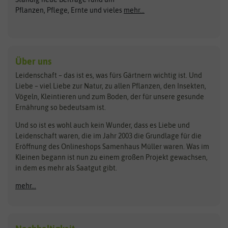
Gemüsesamen
ASB Greenworld
COMPO
Pflanzen, Pflege, Ernte und vieles
mehr...
Gründünger
Keimsprossen
Austrosaat
Culinaris
Kiloware
baza
De Bolster Bio-Samen
Kleintiersaaten
Kräutersamen
Benary
Dobar
Über uns
Loretta-Rasen
Bingenheimer Saatgut
Dürr-Samen
Leidenschaft – das ist es, was fürs Gärtnern wichtig ist. Und
Obstsamen
Liebe – viel Liebe zur Natur, zu allen Pflanzen, den Insekten,
Pilzbrut
BioBalu
elho
Vögeln, Kleintieren und zum Boden, der für unsere gesunde
Rasensamen
Ernährung so bedeutsam ist.
Bionana
Eschenfelder
Steckzwiebeln
Zimmer & Kübelpflanzen
Und so ist es wohl auch kein Wunder, dass es Liebe und
BIOWOL
Feldsaaten Freudenberger
Kataloge
Leidenschaft waren, die im Jahr 2003 die Grundlage für die
Blumicorn
Fertil
Schnäppchen
Eröffnung des Onlineshops Samenhaus Müller waren. Was im
Kleinen begann ist nun zu einem großen Projekt gewachsen,
Bûten Birds
Flora Elite
Anzucht & Gartenzubehör
in dem es mehr als Saatgut gibt.
Bûten Home
Flora Elite Blumenzwiebeln
mehr...
Anzuchtschalen
Buzzy Seeds
Flora Fantastica
Anzuchttöpfe
Buzzy Gifts
Florex
Folien, Vliese und Netze
Growblocks, Erde & Dünger
Carl Pabst