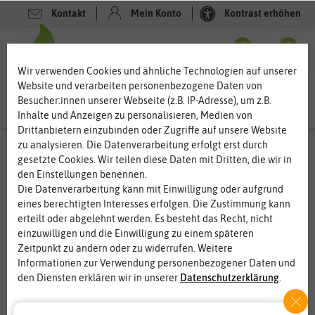
Kontakt
Mein Konto
Kontrast erhöhen
Filter
0
0
Wir verwenden Cookies und ähnliche Technologien auf unserer
Website und verarbeiten personenbezogene Daten von
Besucher:innen unserer Webseite (z.B. IP-Adresse), um z.B.
Inhalte und Anzeigen zu personalisieren, Medien von
Drittanbietern einzubinden oder Zugriffe auf unsere Website
zu analysieren. Die Datenverarbeitung erfolgt erst durch
Anzuchtsets
gesetzte Cookies. Wir teilen diese Daten mit Dritten, die wir in
den Einstellungen benennen.
Anzuchtsets – einfach Pflanzen selber ziehen
Die Datenverarbeitung kann mit Einwilligung oder aufgrund
Anzuchtsets sind eine perfekte Lösung für alle, die mit dem
eines berechtigten Interesses erfolgen. Die Zustimmung kann
Gärtnern anfangen, ein paar Pflanzen selber ziehen möchten
erteilt oder abgelehnt werden. Es besteht das Recht, nicht
oder ungewöhnliche Gemüse-, Kräuter- und Blumensamen erst
einzuwilligen und die Einwilligung zu einem späteren
einmal testen möchten. Im Anzuchtset ist alles enthalten, was
Zeitpunkt zu ändern oder zu widerrufen. Weitere
Sie benötigen, wenn Sie aus Samen selbst Ihre Pflanzen auf der
Informationen zur Verwendung personenbezogener Daten und
Fensterbank ziehen möchten. Damit es schnell wächst und grünt,
den Diensten erklären wir in unserer
Daten­schutz­erklärung
.
ist im Set alles enthalten, was für die ersten Wochen benötigt
wird.
Essenziell
Statistik