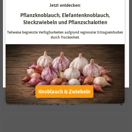
Jetzt entdecken:
Zahlungsdienstleister
Marketing
Pflanzknoblauch, Elefantenknoblauch,
Externe Medien
Funktional
Steckzwiebeln und Pflanzschalotten
Hersteller: Baza
Teilweise begrenzte Verfügbarkeiten aufgrund regionaler Ertragseinbußen
Weitere Einstellungen
durch Trockenheit.
Alle akzeptieren
Alle ablehnen
Auswahl akzeptieren
10 Ergebnisse
gefunden in Anzuchtsets
Knoblauch & Zwiebeln