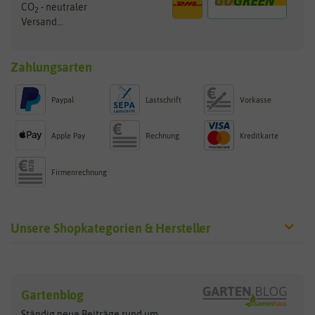
CO
- neutraler
2
Versand...
Zahlungsarten
Paypal
Lastschrift
Vorkasse
Apple Pay
Rechnung
Kreditkarte
Firmenrechnung
Unsere Shopkategorien & Hersteller
Sämereien
Hersteller
Blumensamen
Gartenblog
Exotische Samen
Arche Noah
Clever Pots
Ständig neue Beiträge rund um