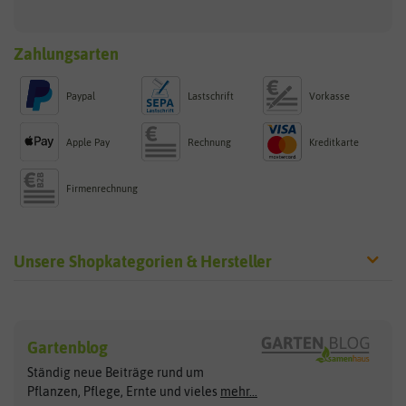
Zahlungsarten
Paypal
Lastschrift
Vorkasse
Apple Pay
Rechnung
Kreditkarte
Firmenrechnung
Unsere Shopkategorien & Hersteller
Sämereien
Hersteller
Blumensamen
Gartenblog
Exotische Samen
Arche Noah
Clever Pots
Ständig neue Beiträge rund um
Gemüsesamen
ASB Greenworld
COMPO
Pflanzen, Pflege, Ernte und vieles
mehr...
Gründünger