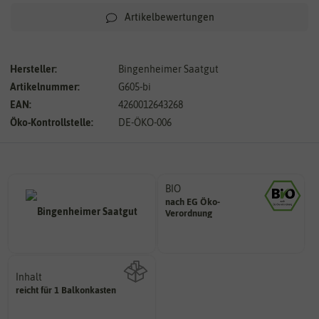
Artikelbewertungen
Hersteller:
Bingenheimer Saatgut
Artikelnummer:
G605-bi
EAN:
4260012643268
Öko-Kontrollstelle:
DE-ÖKO-006
BIO
nach EG Öko-
Landwirtschaft arbeiten.
Verordnung
den Richtlinien der biologischen
Saatgut aus Betrieben, die nach
Inhalt
reicht für 1 Balkonkasten
Wie viel ist enthalten