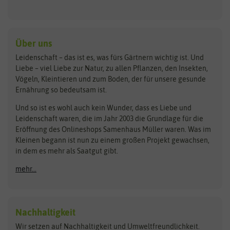
Keimsprossen
Austrosaat
Culinaris
Kiloware
baza
De Bolster Bio-Samen
Kleintiersaaten
Kräutersamen
Benary
Dobar
Über uns
Loretta-Rasen
Bingenheimer Saatgut
Dürr-Samen
Leidenschaft – das ist es, was fürs Gärtnern wichtig ist. Und
Obstsamen
Liebe – viel Liebe zur Natur, zu allen Pflanzen, den Insekten,
Pilzbrut
BioBalu
elho
Vögeln, Kleintieren und zum Boden, der für unsere gesunde
Rasensamen
Ernährung so bedeutsam ist.
Bionana
Eschenfelder
Steckzwiebeln
Zimmer & Kübelpflanzen
Und so ist es wohl auch kein Wunder, dass es Liebe und
BIOWOL
Feldsaaten Freudenberger
Kataloge
Leidenschaft waren, die im Jahr 2003 die Grundlage für die
Blumicorn
Fertil
Schnäppchen
Eröffnung des Onlineshops Samenhaus Müller waren. Was im
Kleinen begann ist nun zu einem großen Projekt gewachsen,
Bûten Birds
Flora Elite
Anzucht & Gartenzubehör
in dem es mehr als Saatgut gibt.
Bûten Home
Flora Elite Blumenzwiebeln
mehr...
Anzuchtschalen
Buzzy Seeds
Flora Fantastica
Anzuchttöpfe
Buzzy Gifts
Florex
Folien, Vliese und Netze
Growblocks, Erde & Dünger
Carl Pabst
Nachhaltigkeit
Heizmatte & Heizkabel
Wir setzen auf Nachhaltigkeit und Umweltfreundlichkeit.
Florissa
Hortitops
Kokos-Quelltabletten