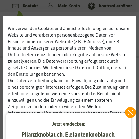
Kontakt
Mein Konto
Kontrast erhöhen
0
0
Wir verwenden Cookies und ähnliche Technologien auf unserer
Website und verarbeiten personenbezogene Daten von
Besucher:innen unserer Webseite (z.B. IP-Adresse), um z.B.
Inhalte und Anzeigen zu personalisieren, Medien von
Drittanbietern einzubinden oder Zugriffe auf unsere Website
zu analysieren. Die Datenverarbeitung erfolgt erst durch
gesetzte Cookies. Wir teilen diese Daten mit Dritten, die wir in
den Einstellungen benennen.
Die Datenverarbeitung kann mit Einwilligung oder aufgrund
eines berechtigten Interesses erfolgen. Die Zustimmung kann
erteilt oder abgelehnt werden. Es besteht das Recht, nicht
einzuwilligen und die Einwilligung zu einem späteren
Zeitpunkt zu ändern oder zu widerrufen. Weitere
Informationen zur Verwendung personenbezogener Daten und
den Diensten erklären wir in unserer
Daten­schutz­erklärung
.
Jetzt entdecken:
Pflanzknoblauch, Elefantenknoblauch,
Essenziell
Statistik