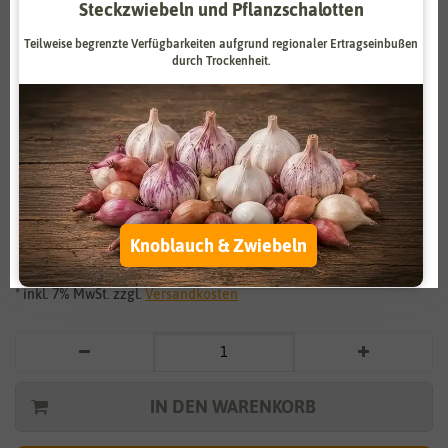
Steckzwiebeln und Pflanzschalotten
Zahlungsdienstleister
Marketing
Teilweise begrenzte Verfügbarkeiten aufgrund regionaler Ertragseinbußen
Externe Medien
Funktional
durch Trockenheit.
Weitere Einstellungen
Vergrößern durch berühren
Alle akzeptieren
BIO Bunte Salatplatte Saatplatte
Alle ablehnen
3,25 €
*
Knoblauch & Zwiebeln
Auswahl akzeptieren
* inkl. 7% MwSt. zzgl.
Versandkosten
IN DEN WARENKORB