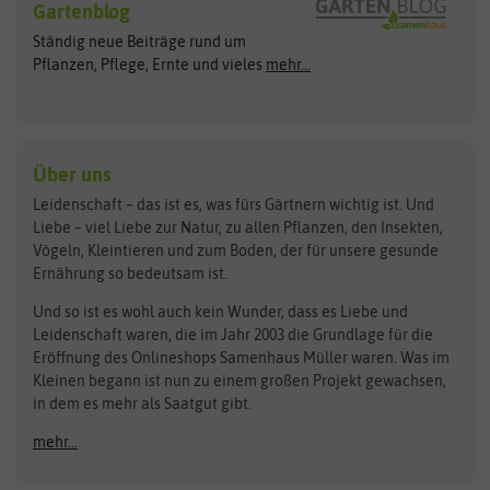
Gartenblog
Exotische Samen
Arche Noah
Clever Pots
Ständig neue Beiträge rund um
Gemüsesamen
ASB Greenworld
COMPO
Pflanzen, Pflege, Ernte und vieles
mehr...
Gründünger
Keimsprossen
Austrosaat
Culinaris
Kiloware
baza
De Bolster Bio-Samen
Kleintiersaaten
Kräutersamen
Benary
Dobar
Über uns
Loretta-Rasen
Bingenheimer Saatgut
Dürr-Samen
Leidenschaft – das ist es, was fürs Gärtnern wichtig ist. Und
Obstsamen
Liebe – viel Liebe zur Natur, zu allen Pflanzen, den Insekten,
Pilzbrut
BioBalu
elho
Vögeln, Kleintieren und zum Boden, der für unsere gesunde
Rasensamen
Ernährung so bedeutsam ist.
Bionana
Eschenfelder
Steckzwiebeln
Zimmer & Kübelpflanzen
Und so ist es wohl auch kein Wunder, dass es Liebe und
BIOWOL
Feldsaaten Freudenberger
Kataloge
Leidenschaft waren, die im Jahr 2003 die Grundlage für die
Blumicorn
Fertil
Schnäppchen
Eröffnung des Onlineshops Samenhaus Müller waren. Was im
Kleinen begann ist nun zu einem großen Projekt gewachsen,
Bûten Birds
Flora Elite
Anzucht & Gartenzubehör
in dem es mehr als Saatgut gibt.
Bûten Home
Flora Elite Blumenzwiebeln
mehr...
Anzuchtschalen
Buzzy Seeds
Flora Fantastica
Anzuchttöpfe