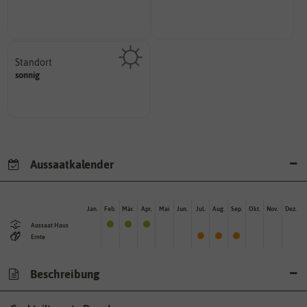
Namen zur eindeutigen
Wie viel ist enthalten
Der botanische (lateinische)
Standort
sonnig, vollsonnig)
sonnig
Pflanze? (schattig, halbschattig,
Wie viel Licht benötigt die
Aussaatkalender
Jan.
Feb.
Mär.
Apr.
Mai
Jun.
Jul.
Aug.
Sep.
Okt.
Nov.
Dez.
Aussaat Haus
Ernte
Beschreibung