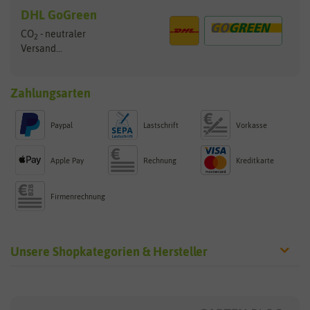
DHL GoGreen
CO
- neutraler
2
Versand...
Zahlungsarten
Paypal
Lastschrift
Vorkasse
Apple Pay
Rechnung
Kreditkarte
Firmenrechnung
Unsere Shopkategorien & Hersteller
Sämereien
Hersteller
Blumensamen