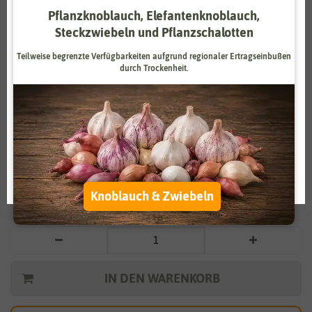
Pflanzknoblauch, Elefantenknoblauch,
Zahlungsdienstleister
Marketing
Steckzwiebeln und Pflanzschalotten
Externe Medien
Funktional
Teilweise begrenzte Verfügbarkeiten aufgrund regionaler Ertragseinbußen
durch Trockenheit.
Weitere Einstellungen
Vergrößern durch berühren
Alle akzeptieren
BIO Cocktailtomate Dorada
Alle ablehnen
3,95 €
*
Auswahl akzeptieren
Knoblauch & Zwiebeln
* inkl. 7% MwSt. zzgl.
Versandkosten
IN DEN WARENKORB