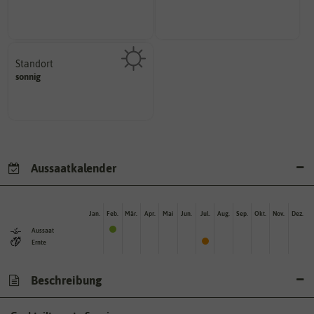
Namen zur eindeutigen
Wie viel ist enthalten
Der botanische (lateinische)
Standort
sonnig, vollsonnig)
sonnig
Pflanze? (schattig, halbschattig,
Wie viel Licht benötigt die
Aussaatkalender
Jan.
Feb.
Mär.
Apr.
Mai
Jun.
Jul.
Aug.
Sep.
Okt.
Nov.
Dez.
Aussaat
Ernte
Beschreibung