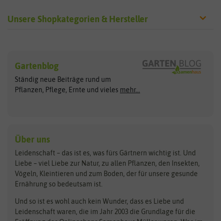
Unsere Shopkategorien & Hersteller
Sämereien
Hersteller
Blumensamen
Gartenblog
Exotische Samen
Arche Noah
Clever Pots
Ständig neue Beiträge rund um
Gemüsesamen
ASB Greenworld
COMPO
Pflanzen, Pflege, Ernte und vieles
mehr...
Gründünger
Keimsprossen
Austrosaat
Culinaris
Kiloware
baza
De Bolster Bio-Samen
Kleintiersaaten
Kräutersamen
Benary
Dobar
Über uns
Loretta-Rasen
Bingenheimer Saatgut
Dürr-Samen
Leidenschaft – das ist es, was fürs Gärtnern wichtig ist. Und
Obstsamen
Liebe – viel Liebe zur Natur, zu allen Pflanzen, den Insekten,
Pilzbrut
BioBalu
elho
Vögeln, Kleintieren und zum Boden, der für unsere gesunde
Rasensamen
Ernährung so bedeutsam ist.
Bionana
Eschenfelder
Steckzwiebeln
Zimmer & Kübelpflanzen
Und so ist es wohl auch kein Wunder, dass es Liebe und
BIOWOL
Feldsaaten Freudenberger
Kataloge
Leidenschaft waren, die im Jahr 2003 die Grundlage für die
Blumicorn
Fertil