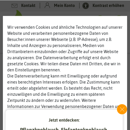
Kontakt
Mein Konto
Kontrast erhöhen
0
0
Wir verwenden Cookies und ähnliche Technologien auf unserer
Website und verarbeiten personenbezogene Daten von
Besucher:innen unserer Webseite (z.B. IP-Adresse), um z.B.
Inhalte und Anzeigen zu personalisieren, Medien von
Drittanbietern einzubinden oder Zugriffe auf unsere Website
zu analysieren. Die Datenverarbeitung erfolgt erst durch
gesetzte Cookies. Wir teilen diese Daten mit Dritten, die wir in
den Einstellungen benennen.
Die Datenverarbeitung kann mit Einwilligung oder aufgrund
eines berechtigten Interesses erfolgen. Die Zustimmung kann
erteilt oder abgelehnt werden. Es besteht das Recht, nicht
einzuwilligen und die Einwilligung zu einem späteren
Zeitpunkt zu ändern oder zu widerrufen. Weitere
Informationen zur Verwendung personenbezogener Daten und
den Diensten erklären wir in unserer
Daten­schutz­erklärung
.
Jetzt entdecken:
Essenziell
Statistik
Pflanzknoblauch, Elefantenknoblauch,