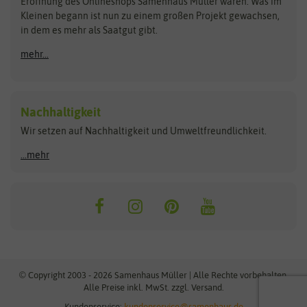
Schnäppchen
Eröffnung des Onlineshops Samenhaus Müller waren. Was im
Kleinen begann ist nun zu einem großen Projekt gewachsen,
Bûten Birds
Flora Elite
Anzucht & Gartenzubehör
in dem es mehr als Saatgut gibt.
Bûten Home
Flora Elite Blumenzwiebeln
mehr...
Anzuchtschalen
Buzzy Seeds
Flora Fantastica
Anzuchttöpfe
Buzzy Gifts
Florex
Folien, Vliese und Netze
Growblocks, Erde & Dünger
Carl Pabst
Nachhaltigkeit
Heizmatte & Heizkabel
Wir setzen auf Nachhaltigkeit und Umweltfreundlichkeit.
Florissa
Hortitops
Kokos-Quelltabletten
Zimmergewächshaus
Flortis
Jansen Zaden
...mehr
FLORTUS
Jiffy
Gemüsesamen
Franchi Sementi
JUB Holland
Bohnen & Erbsen
Frankonia Samen
Kent & Stowe
Gurkensamen
Kohlsamen
Garland
Kiepenkerl
Kürbissamen
Gardissimo
kixx
Lauchsamen
© Copyright 2003 - 2026 Samenhaus Müller | Alle Rechte vorbehalten.
Maissamen
Alle Preise inkl. MwSt. zzgl. Versand.
GEVO
Küpper
Möhrensamen
Kundenservice:
kundenservice@samenhaus.de