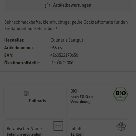
Artikelbewertungen
Sehr schmackhafte, kleinfrüchtige, gelbe Cocktailtomate für den
Freilandanbau. Sehr robust!
Hersteller:
Culinaris Saatgut
Artikelnummer:
065-cs
EAN:
4260522170650
Öko-Kontrollstelle:
DE-ÖKO-006
BIO
nach EG Öko-
Landwirtschaft arbeiten.
Verordnung
den Richtlinien der biologischen
Saatgut aus Betrieben, die nach
Botanischer Name
Inhalt
Bestimmung der Pflanze.
Solanum
esculentum
12 Korn