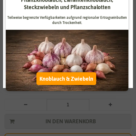
Steckzwiebeln und Pflanzschalotten
Zahlungsdienstleister
Marketing
Teilweise begrenzte Verfügbarkeiten aufgrund regionaler Ertragseinbußen
Externe Medien
Funktional
durch Trockenheit.
Weitere Einstellungen
Vergrößern durch berühren
Alle akzeptieren
BIO Cocktailtomate Sunviva
Alle ablehnen
3,95 €
*
Auswahl akzeptieren
Knoblauch & Zwiebeln
* inkl. 7% MwSt. zzgl.
Versandkosten
IN DEN WARENKORB