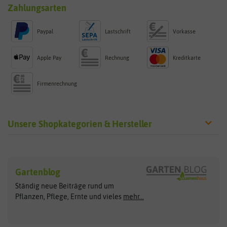
Zahlungsarten
Paypal
Lastschrift
Vorkasse
Apple Pay
Rechnung
Kreditkarte
Firmenrechnung
Unsere Shopkategorien & Hersteller
Sämereien
Hersteller
Blumensamen
Gartenblog
Exotische Samen
Arche Noah
Clever Pots
Ständig neue Beiträge rund um
Gemüsesamen
ASB Greenworld
COMPO
Pflanzen, Pflege, Ernte und vieles
mehr...
Gründünger
Keimsprossen
Austrosaat
Culinaris
Kiloware