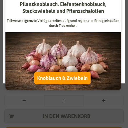
Pflanzknoblauch, Elefantenknoblauch,
Zahlungsdienstleister
Marketing
Steckzwiebeln und Pflanzschalotten
Externe Medien
Funktional
Teilweise begrenzte Verfügbarkeiten aufgrund regionaler Ertragseinbußen
durch Trockenheit.
Weitere Einstellungen
Vergrößern durch berühren
Alle akzeptieren
BIO Eissalat Grazer Krauthäuptel 2
Alle ablehnen
2,99 €
*
Auswahl akzeptieren
Knoblauch & Zwiebeln
* inkl. 7% MwSt. zzgl.
Versandkosten
IN DEN WARENKORB