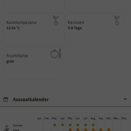
Der botanische (lateinische)
Keimtemperatur
Keimzeit
am idealsten?
erste Keimblattpaar zeigt?
12-16 °C
5-8 Tage
für die Keimung des Samenkorns
unter Idealbedingungen das
Welcher Temperatur­bereich ist
Wie lange dauert es, bis sich
Fruchtfarbe
hat.
grün
sie nach dem Reifungsprozess
Die Farbe der reifen Frucht, die
Aussaatkalender
Jan.
Feb.
Mär.
Apr.
Mai
Jun.
Jul.
Aug.
Sep.
Okt.
Nov.
Dez.
Aussaat
Ernte