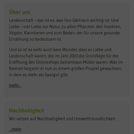
baza
De Bolster Bio-Samen
Kleintiersaaten
Kräutersamen
Benary
Dobar
Über uns
Loretta-Rasen
Bingenheimer Saatgut
Dürr-Samen
Leidenschaft – das ist es, was fürs Gärtnern wichtig ist. Und
Obstsamen
Liebe – viel Liebe zur Natur, zu allen Pflanzen, den Insekten,
Pilzbrut
BioBalu
elho
Vögeln, Kleintieren und zum Boden, der für unsere gesunde
Rasensamen
Ernährung so bedeutsam ist.
Bionana
Eschenfelder
Steckzwiebeln
Zimmer & Kübelpflanzen
Und so ist es wohl auch kein Wunder, dass es Liebe und
BIOWOL
Feldsaaten Freudenberger
Kataloge
Leidenschaft waren, die im Jahr 2003 die Grundlage für die
Blumicorn
Fertil
Schnäppchen
Eröffnung des Onlineshops Samenhaus Müller waren. Was im
Kleinen begann ist nun zu einem großen Projekt gewachsen,
Bûten Birds
Flora Elite
Anzucht & Gartenzubehör
in dem es mehr als Saatgut gibt.
Bûten Home
Flora Elite Blumenzwiebeln
mehr...
Anzuchtschalen
Buzzy Seeds
Flora Fantastica
Anzuchttöpfe
Buzzy Gifts
Florex
Folien, Vliese und Netze
Growblocks, Erde & Dünger
Carl Pabst
Nachhaltigkeit
Heizmatte & Heizkabel
Wir setzen auf Nachhaltigkeit und Umweltfreundlichkeit.
Florissa
Hortitops
Kokos-Quelltabletten
Zimmergewächshaus
Flortis
Jansen Zaden
...mehr