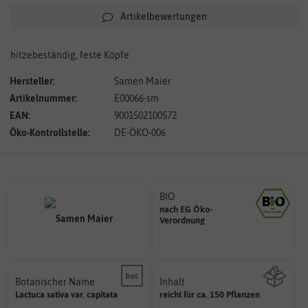
Artikelbewertungen
hitzebeständig, feste Köpfe
Hersteller:
Samen Maier
Artikelnummer:
E00066-sm
EAN:
9001502100572
Öko-Kontrollstelle:
DE-ÖKO-006
BIO
nach EG Öko-
Landwirtschaft arbeiten.
Verordnung
den Richtlinien der biologischen
Saatgut aus Betrieben, die nach
Botanischer Name
Inhalt
Bestimmung der Pflanze.
Lactuca
sativa
var. capitata
reicht für ca. 150 Pflanzen
Namen zur eindeutigen
Wie viel ist enthalten