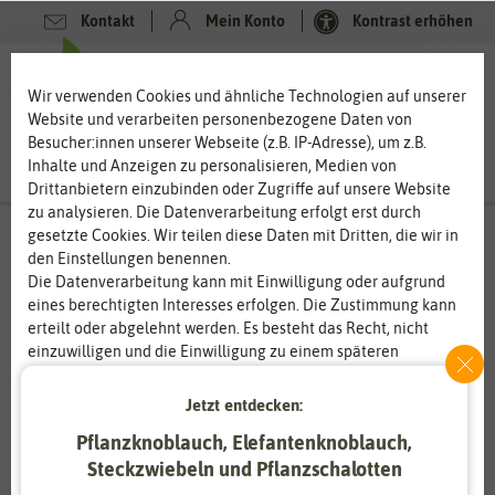
Kontakt
Mein Konto
Kontrast erhöhen
0
0
Wir verwenden Cookies und ähnliche Technologien auf unserer
Website und verarbeiten personenbezogene Daten von
Besucher:innen unserer Webseite (z.B. IP-Adresse), um z.B.
Inhalte und Anzeigen zu personalisieren, Medien von
Drittanbietern einzubinden oder Zugriffe auf unsere Website
zu analysieren. Die Datenverarbeitung erfolgt erst durch
gesetzte Cookies. Wir teilen diese Daten mit Dritten, die wir in
den Einstellungen benennen.
Die Datenverarbeitung kann mit Einwilligung oder aufgrund
eines berechtigten Interesses erfolgen. Die Zustimmung kann
erteilt oder abgelehnt werden. Es besteht das Recht, nicht
einzuwilligen und die Einwilligung zu einem späteren
Zeitpunkt zu ändern oder zu widerrufen. Weitere
Informationen zur Verwendung personenbezogener Daten und
Jetzt entdecken:
den Diensten erklären wir in unserer
Daten­schutz­erklärung
.
Pflanzknoblauch, Elefantenknoblauch,
Steckzwiebeln und Pflanzschalotten
Essenziell
Statistik