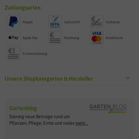
Zahlungsarten
Paypal
Lastschrift
Vorkasse
Apple Pay
Rechnung
Kreditkarte
Firmenrechnung
Unsere Shopkategorien & Hersteller
Sämereien
Hersteller
Blumensamen
Gartenblog
Exotische Samen
Arche Noah
Clever Pots
Ständig neue Beiträge rund um
Gemüsesamen
ASB Greenworld
COMPO
Pflanzen, Pflege, Ernte und vieles
mehr...
Gründünger
Keimsprossen
Austrosaat
Culinaris
Kiloware