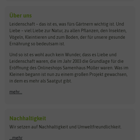
baza
De Bolster Bio-Samen
Kleintiersaaten
Kräutersamen
Benary
Dobar
Über uns
Loretta-Rasen
Bingenheimer Saatgut
Dürr-Samen
Leidenschaft – das ist es, was fürs Gärtnern wichtig ist. Und
Obstsamen
Liebe – viel Liebe zur Natur, zu allen Pflanzen, den Insekten,
Pilzbrut
BioBalu
elho
Vögeln, Kleintieren und zum Boden, der für unsere gesunde
Rasensamen
Ernährung so bedeutsam ist.
Bionana
Eschenfelder
Steckzwiebeln
Zimmer & Kübelpflanzen
Und so ist es wohl auch kein Wunder, dass es Liebe und
BIOWOL
Feldsaaten Freudenberger
Kataloge
Leidenschaft waren, die im Jahr 2003 die Grundlage für die
Blumicorn
Fertil
Schnäppchen
Eröffnung des Onlineshops Samenhaus Müller waren. Was im
Kleinen begann ist nun zu einem großen Projekt gewachsen,
Bûten Birds
Flora Elite
Anzucht & Gartenzubehör
in dem es mehr als Saatgut gibt.
Bûten Home
Flora Elite Blumenzwiebeln
mehr...
Anzuchtschalen
Buzzy Seeds
Flora Fantastica
Anzuchttöpfe
Buzzy Gifts
Florex
Folien, Vliese und Netze
Growblocks, Erde & Dünger
Carl Pabst
Nachhaltigkeit
Heizmatte & Heizkabel
Wir setzen auf Nachhaltigkeit und Umweltfreundlichkeit.
Florissa
Hortitops
Kokos-Quelltabletten
Zimmergewächshaus
Flortis
Jansen Zaden
...mehr