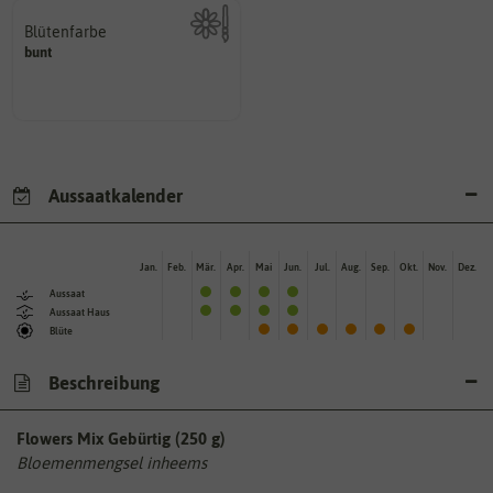
Blütenfarbe
bunt
Kann auch mehrfarbig sein.
Wie ist die Blüte eingefärbt?
Aussaatkalender
Jan.
Feb.
Mär.
Apr.
Mai
Jun.
Jul.
Aug.
Sep.
Okt.
Nov.
Dez.
Aussaat
Aussaat Haus
Blüte
Beschreibung
Flowers Mix Gebürtig (250 g)
Bloemenmengsel inheems