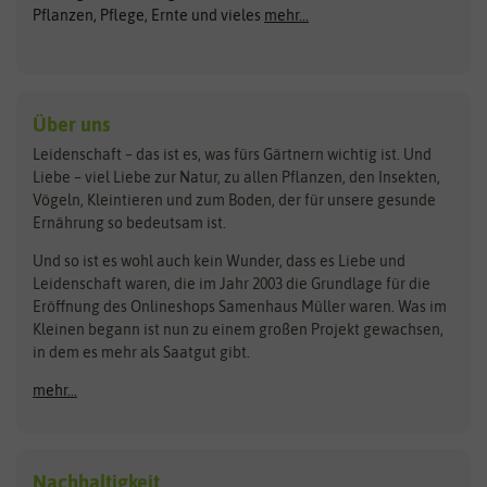
ASB Greenworld
COMPO
Pflanzen, Pflege, Ernte und vieles
mehr...
Gründünger
Keimsprossen
Austrosaat
Culinaris
Kiloware
baza
De Bolster Bio-Samen
Kleintiersaaten
Kräutersamen
Benary
Dobar
Über uns
Loretta-Rasen
Bingenheimer Saatgut
Dürr-Samen
Leidenschaft – das ist es, was fürs Gärtnern wichtig ist. Und
Obstsamen
Liebe – viel Liebe zur Natur, zu allen Pflanzen, den Insekten,
Pilzbrut
BioBalu
elho
Vögeln, Kleintieren und zum Boden, der für unsere gesunde
Rasensamen
Ernährung so bedeutsam ist.
Bionana
Eschenfelder
Steckzwiebeln
Zimmer & Kübelpflanzen
Und so ist es wohl auch kein Wunder, dass es Liebe und
BIOWOL
Feldsaaten Freudenberger
Kataloge
Leidenschaft waren, die im Jahr 2003 die Grundlage für die
Blumicorn
Fertil
Schnäppchen
Eröffnung des Onlineshops Samenhaus Müller waren. Was im
Kleinen begann ist nun zu einem großen Projekt gewachsen,
Bûten Birds
Flora Elite
Anzucht & Gartenzubehör
in dem es mehr als Saatgut gibt.
Bûten Home
Flora Elite Blumenzwiebeln
mehr...
Anzuchtschalen
Buzzy Seeds
Flora Fantastica
Anzuchttöpfe
Buzzy Gifts
Florex
Folien, Vliese und Netze
Growblocks, Erde & Dünger
Carl Pabst
Nachhaltigkeit