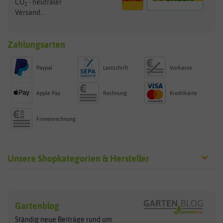
CO
- neutraler
2
Versand...
Zahlungsarten
Paypal
Lastschrift
Vorkasse
Apple Pay
Rechnung
Kreditkarte
Firmenrechnung
Unsere Shopkategorien & Hersteller
Sämereien
Hersteller
Blumensamen
Gartenblog
Exotische Samen
Arche Noah
Clever Pots
Ständig neue Beiträge rund um
Gemüsesamen