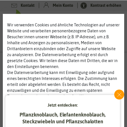
Kontakt
Mein Konto
Kontrast erhöhen
0
0
Wir verwenden Cookies und ähnliche Technologien auf unserer
Website und verarbeiten personenbezogene Daten von
Besucher:innen unserer Webseite (z.B. IP-Adresse), um z.B.
Inhalte und Anzeigen zu personalisieren, Medien von
Drittanbietern einzubinden oder Zugriffe auf unsere Website
zu analysieren. Die Datenverarbeitung erfolgt erst durch
gesetzte Cookies. Wir teilen diese Daten mit Dritten, die wir in
den Einstellungen benennen.
Die Datenverarbeitung kann mit Einwilligung oder aufgrund
eines berechtigten Interesses erfolgen. Die Zustimmung kann
erteilt oder abgelehnt werden. Es besteht das Recht, nicht
einzuwilligen und die Einwilligung zu einem späteren
Zeitpunkt zu ändern oder zu widerrufen. Weitere
Informationen zur Verwendung personenbezogener Daten und
Jetzt entdecken:
den Diensten erklären wir in unserer
Daten­schutz­erklärung
.
Pflanzknoblauch, Elefantenknoblauch,
Steckzwiebeln und Pflanzschalotten
Essenziell
Statistik