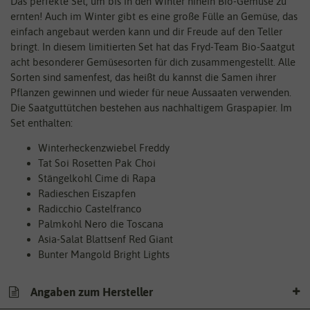
Das perfekte Set, um bis in den Winter hinein Bio-Gemüse zu
ernten! Auch im Winter gibt es eine große Fülle an Gemüse, das
einfach angebaut werden kann und dir Freude auf den Teller
bringt. In diesem limitierten Set hat das Fryd-Team Bio-Saatgut
acht besonderer Gemüsesorten für dich zusammengestellt. Alle
Sorten sind samenfest, das heißt du kannst die Samen ihrer
Pflanzen gewinnen und wieder für neue Aussaaten verwenden.
Die Saatguttütchen bestehen aus nachhaltigem Graspapier. Im
Set enthalten:
Winterheckenzwiebel Freddy
Tat Soi Rosetten Pak Choi
Stängelkohl Cime di Rapa
Radieschen Eiszapfen
Radicchio Castelfranco
Palmkohl Nero die Toscana
Asia-Salat Blattsenf Red Giant
Bunter Mangold Bright Lights
Angaben zum Hersteller