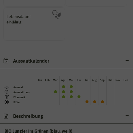
Lebensdauer
mehrjährig.
einjährig
einjährig, zweijährig oder
Pflanzen werden kategorisiert in:
Aussaatkalender
Jan.
Feb.
Mär.
Apr.
Mai
Jun.
Jul.
Aug.
Sep.
Okt.
Nov.
Dez.
Aussaat
Aussaat Haus
Pflanzzeit
Blüte
Beschreibung
BIO Jungfer im Grünen (blau, weiß)