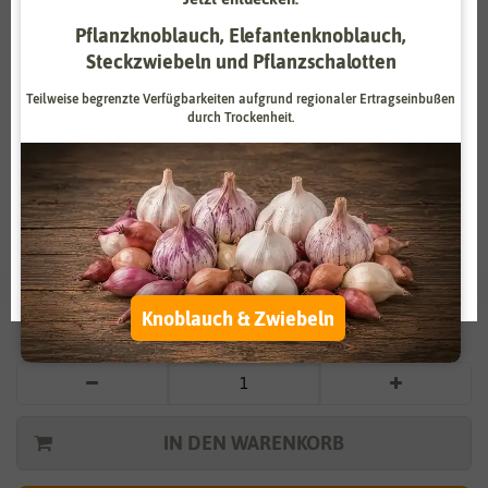
Zahlungsdienstleister
Marketing
Pflanzknoblauch, Elefantenknoblauch,
Steckzwiebeln und Pflanzschalotten
Externe Medien
Funktional
Teilweise begrenzte Verfügbarkeiten aufgrund regionaler Ertragseinbußen
durch Trockenheit.
Weitere Einstellungen
Vergrößern durch berühren
Alle akzeptieren
BIO Jungfer im Grünen (blau, weiß)
Alle ablehnen
2,99 €
*
Auswahl akzeptieren
Knoblauch & Zwiebeln
* inkl. 7% MwSt. zzgl.
Versandkosten
IN DEN WARENKORB