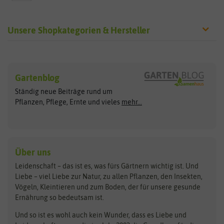
Unsere Shopkategorien & Hersteller
Sämereien
Hersteller
Blumensamen
Gartenblog
Exotische Samen
Arche Noah
Clever Pots
Ständig neue Beiträge rund um
Gemüsesamen
ASB Greenworld
COMPO
Pflanzen, Pflege, Ernte und vieles
mehr...
Gründünger
Keimsprossen
Austrosaat
Culinaris
Kiloware
baza
De Bolster Bio-Samen
Kleintiersaaten
Kräutersamen
Benary
Dobar
Über uns
Loretta-Rasen
Bingenheimer Saatgut
Dürr-Samen
Leidenschaft – das ist es, was fürs Gärtnern wichtig ist. Und
Obstsamen
Liebe – viel Liebe zur Natur, zu allen Pflanzen, den Insekten,
Pilzbrut
BioBalu
elho
Vögeln, Kleintieren und zum Boden, der für unsere gesunde
Rasensamen
Ernährung so bedeutsam ist.
Bionana
Eschenfelder
Steckzwiebeln
Zimmer & Kübelpflanzen
Und so ist es wohl auch kein Wunder, dass es Liebe und
BIOWOL
Feldsaaten Freudenberger