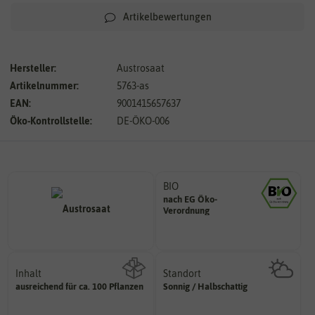
Artikelbewertungen
Hersteller:
Austrosaat
Artikelnummer:
5763-as
EAN:
9001415657637
Öko-Kontrollstelle:
DE-ÖKO-006
BIO
nach EG Öko-
Landwirtschaft arbeiten.
Verordnung
den Richtlinien der biologischen
Saatgut aus Betrieben, die nach
Inhalt
Standort
sonnig, vollsonnig)
ausreichend für ca. 100 Pflanzen
Sonnig / Halbschattig
Wie viel ist enthalten
Pflanze? (schattig, halbschattig,
Wie viel Licht benötigt die