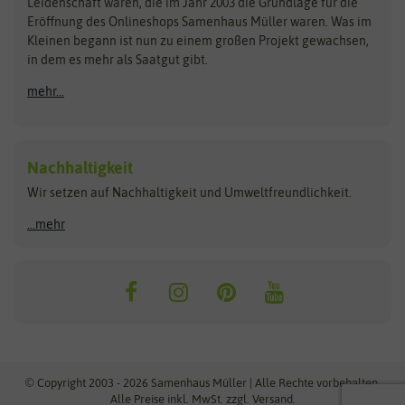
Kataloge
Leidenschaft waren, die im Jahr 2003 die Grundlage für die
Blumicorn
Fertil
Schnäppchen
Eröffnung des Onlineshops Samenhaus Müller waren. Was im
Kleinen begann ist nun zu einem großen Projekt gewachsen,
Bûten Birds
Flora Elite
Anzucht & Gartenzubehör
in dem es mehr als Saatgut gibt.
Bûten Home
Flora Elite Blumenzwiebeln
mehr...
Anzuchtschalen
Buzzy Seeds
Flora Fantastica
Anzuchttöpfe
Buzzy Gifts
Florex
Folien, Vliese und Netze
Growblocks, Erde & Dünger
Carl Pabst
Nachhaltigkeit
Heizmatte & Heizkabel
Wir setzen auf Nachhaltigkeit und Umweltfreundlichkeit.
Florissa
Hortitops
Kokos-Quelltabletten
Zimmergewächshaus
Flortis
Jansen Zaden
...mehr
FLORTUS
Jiffy
Gemüsesamen
Franchi Sementi
JUB Holland
Bohnen & Erbsen
Frankonia Samen
Kent & Stowe
Gurkensamen
Kohlsamen
Garland
Kiepenkerl
Kürbissamen
Gardissimo
kixx
Lauchsamen
© Copyright 2003 - 2026 Samenhaus Müller | Alle Rechte vorbehalten.
Maissamen
Alle Preise inkl. MwSt. zzgl. Versand.
GEVO
Küpper