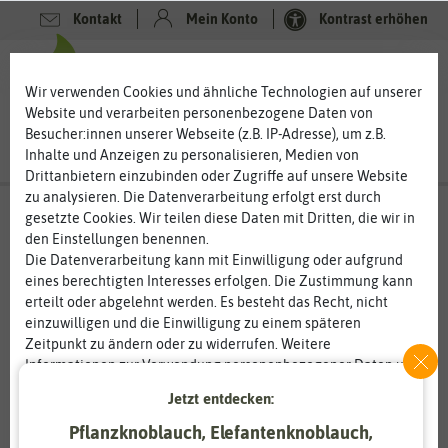
Kontakt
Mein Konto
Kontrast erhöhen
0
0
Wir verwenden Cookies und ähnliche Technologien auf unserer
Website und verarbeiten personenbezogene Daten von
Besucher:innen unserer Webseite (z.B. IP-Adresse), um z.B.
Inhalte und Anzeigen zu personalisieren, Medien von
Drittanbietern einzubinden oder Zugriffe auf unsere Website
zu analysieren. Die Datenverarbeitung erfolgt erst durch
gesetzte Cookies. Wir teilen diese Daten mit Dritten, die wir in
den Einstellungen benennen.
Die Datenverarbeitung kann mit Einwilligung oder aufgrund
eines berechtigten Interesses erfolgen. Die Zustimmung kann
erteilt oder abgelehnt werden. Es besteht das Recht, nicht
einzuwilligen und die Einwilligung zu einem späteren
Zeitpunkt zu ändern oder zu widerrufen. Weitere
Informationen zur Verwendung personenbezogener Daten und
den Diensten erklären wir in unserer
Daten­schutz­erklärung
.
Jetzt entdecken:
Pflanzknoblauch, Elefantenknoblauch,
Essenziell
Statistik