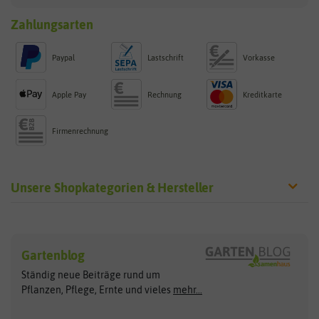
Zahlungsarten
Paypal
Lastschrift
Vorkasse
Apple Pay
Rechnung
Kreditkarte
Firmenrechnung
Unsere Shopkategorien & Hersteller
Sämereien
Hersteller
Blumensamen
Gartenblog
Exotische Samen
Arche Noah
Clever Pots
Ständig neue Beiträge rund um
Gemüsesamen
ASB Greenworld
COMPO
Pflanzen, Pflege, Ernte und vieles
mehr...
Gründünger
Keimsprossen
Austrosaat
Culinaris