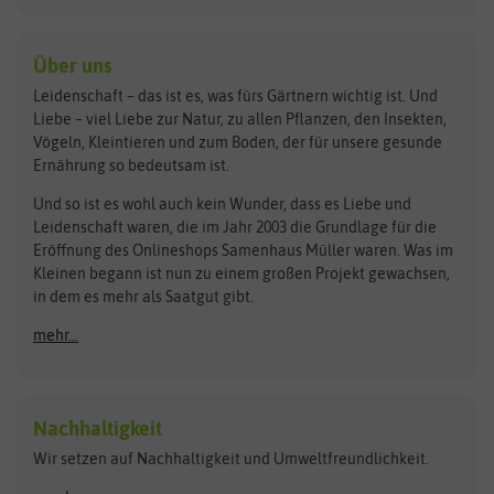
Kiloware
baza
De Bolster Bio-Samen
Kleintiersaaten
Kräutersamen
Benary
Dobar
Über uns
Loretta-Rasen
Bingenheimer Saatgut
Dürr-Samen
Leidenschaft – das ist es, was fürs Gärtnern wichtig ist. Und
Obstsamen
Liebe – viel Liebe zur Natur, zu allen Pflanzen, den Insekten,
Pilzbrut
BioBalu
elho
Vögeln, Kleintieren und zum Boden, der für unsere gesunde
Rasensamen
Ernährung so bedeutsam ist.
Bionana
Eschenfelder
Steckzwiebeln
Zimmer & Kübelpflanzen
Und so ist es wohl auch kein Wunder, dass es Liebe und
BIOWOL
Feldsaaten Freudenberger
Kataloge
Leidenschaft waren, die im Jahr 2003 die Grundlage für die
Blumicorn
Fertil
Schnäppchen
Eröffnung des Onlineshops Samenhaus Müller waren. Was im
Kleinen begann ist nun zu einem großen Projekt gewachsen,
Bûten Birds
Flora Elite
Anzucht & Gartenzubehör
in dem es mehr als Saatgut gibt.
Bûten Home
Flora Elite Blumenzwiebeln
mehr...
Anzuchtschalen
Buzzy Seeds
Flora Fantastica
Anzuchttöpfe
Buzzy Gifts
Florex
Folien, Vliese und Netze
Growblocks, Erde & Dünger
Carl Pabst
Nachhaltigkeit
Heizmatte & Heizkabel
Wir setzen auf Nachhaltigkeit und Umweltfreundlichkeit.
Florissa
Hortitops
Kokos-Quelltabletten
Zimmergewächshaus