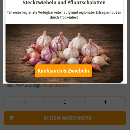
Steckzwiebeln und Pflanzschalotten
Zahlungsdienstleister
Marketing
Teilweise begrenzte Verfügbarkeiten aufgrund regionaler Ertragseinbußen
Externe Medien
Funktional
durch Trockenheit.
Weitere Einstellungen
Vergrößern durch berühren
Alle akzeptieren
BIO Kopfsalat Attraktion
Alle ablehnen
2,99 €
*
Knoblauch & Zwiebeln
Auswahl akzeptieren
* inkl. 7% MwSt. zzgl.
Versandkosten
IN DEN WARENKORB