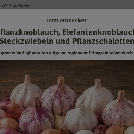
ls 60 Top-Marken
Jetzt entdecken:
Su
flanzknoblauch, Elefantenknoblauc
Steckzwiebeln und Pflanzschalotte
Gartenzubehör
Pflanzgut
Keimsprossen
❤ für Tiere
egrenzte Verfügbarkeiten aufgrund regionaler Ertragseinbußen durch 
 [MHD 01/2024]
Radieschen Parat (Saatband) [MHD
01/2024]
Mindesthaltbarkeitsdatum (MHD) überschritten oder
fast erreicht:
Kann man abgelaufenes Saatgut trotzdem noch