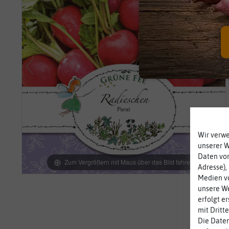
Wir verw
unserer 
Daten von
Zum Vergrößern mit Maus über das Bild fahren
Adresse),
Medien vo
unsere We
erfolgt e
mit Dritt
Die Daten