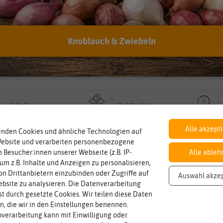
verwenden?
Hersteller:
Grüne Fee
Knoblauch & Zwiebeln
Artikelnummer:
18005-cp
EAN:
4001336180059
Inhalt
Haltbarkeit
sollte.
Wie viel ist enthalten
und Pflanzgut sehr gut keimen
ausreichend für ca. 5 m
min. 01/2024
Zeitpunkt, bis zu dem das Saat-
Alle akzept
enden Cookies und ähnliche Technologien auf
Website und verarbeiten personenbezogene
 Besucher:innen unserer Webseite (z.B. IP-
Alle ableh
Standort
Lebensdauer
sonnig, vollsonnig)
mehrjährig.
 um z.B. Inhalte und Anzeigen zu personalisieren,
Pflanze? (schattig, halbschattig,
einjährig, zweijährig oder
sonnig
einjährig
Wie viel Licht benötigt die
Pflanzen werden kategorisiert in:
n Drittanbietern einzubinden oder Zugriffe auf
Auswahl akze
bsite zu analysieren. Die Datenverarbeitung
rst durch gesetzte Cookies. Wir teilen diese Daten
en, die wir in den Einstellungen benennen.
Fruchtfarbe
sie nach dem Reifungsprozess hat.
pink
verarbeitung kann mit Einwilligung oder
Die Farbe der reifen Frucht, die