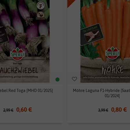
ebel Red Toga [MHD 01/2025]
Möhre Laguna F1-Hybride (Saa
01/2024]
0,60 €
0,80 €
2,99 €
3,99 €