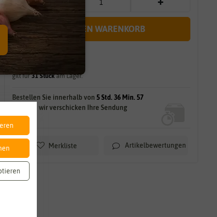
IN DEN WARENKORB
sofort lieferbar
gilt für
31
Stück
am Lager.
Bestellen Sie innerhalb von
5 Std. 36 Min. 56
Sek.
und wir verschicken Ihre Sendung
HEUTE!
ieren
Artikelbewertungen
Merkliste
nen
ptieren