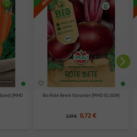
-80%
tband) [MHD
Bio-Rote Beete Storuman [MHD 01/2024]
0,72 €
3,59 €