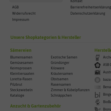
Kontakt
AGB
Barrierefreiheitserklärun
Widerrufsrecht
Datenschutzerklärung
Impressum
Unsere Shopkategorien & Hersteller
Sämereien
Herstell
Blumensamen
Exotische Samen
Arch
Gemüsesamen
Gründünger
ASB 
Keimsprossen
Kiloware
Aust
Kleintiersaaten
Kräutersamen
Loretta-Rasen
Obstsamen
baza
Pilzbrut
Rasensamen
Bena
Steckzwiebeln
Zimmer & Kübelpflanzen
Bing
Kataloge
Schnäppchen
BioB
Anzucht & Gartenzubehör
Bion