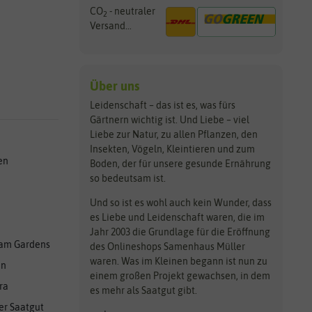
CO
- neutraler
2
Versand...
Über uns
Leidenschaft – das ist es, was fürs
Gärtnern wichtig ist. Und Liebe – viel
Liebe zur Natur, zu allen Pflanzen, den
Insekten, Vögeln, Kleintieren und zum
en
Boden, der für unsere gesunde Ernährung
so bedeutsam ist.
Und so ist es wohl auch kein Wunder, dass
es Liebe und Leidenschaft waren, die im
Jahr 2003 die Grundlage für die Eröffnung
am Gardens
des Onlineshops Samenhaus Müller
waren. Was im Kleinen begann ist nun zu
en
einem großen Projekt gewachsen, in dem
ra
es mehr als Saatgut gibt.
er Saatgut