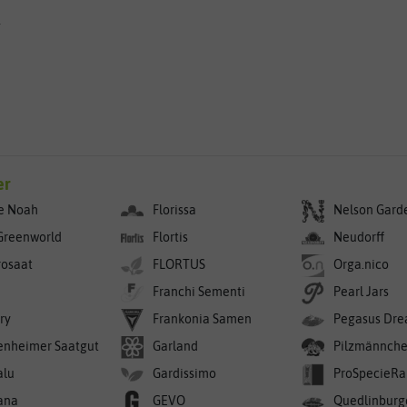
g
er
e Noah
Florissa
Nelson Gard
Greenworld
Flortis
Neudorff
rosaat
FLORTUS
Orga.nico
Franchi Sementi
Pearl Jars
ry
Frankonia Samen
Pegasus Dre
enheimer Saatgut
Garland
Pilzmännch
alu
Gardissimo
ProSpecieRa
ana
GEVO
Quedlinburg