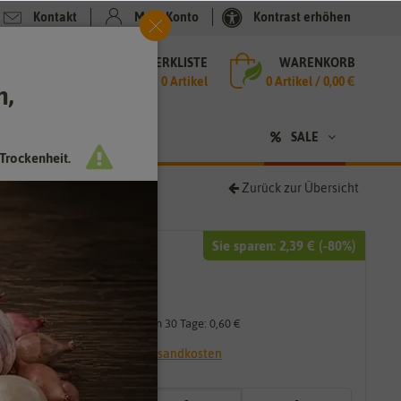
Kontakt
Mein Konto
Kontrast erhöhen
MERKLISTE
WARENKORB
che
0 Artikel
0
Artikel /
0,00 €
h,
n
SALE
Trockenheit.
Zurück zur Übersicht
Sie sparen:
2,39 €
(-
80
%)
2,99 €
0,60 €
*
Niedrigster Preis der letzten 30 Tage:
0,60 €
* inkl. 7% MwSt. zzgl.
Versandkosten