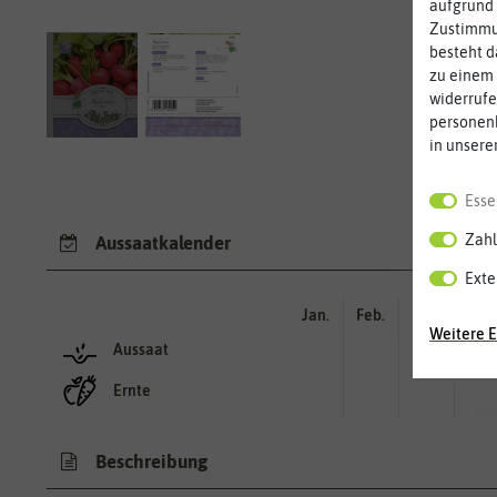
aufgrund 
Zustimmun
besteht d
zu einem 
widerrufe
personen
in unsere
Esse
Zahl
Aussaatkalender
Exte
Jan.
Feb.
Mär.
Apr.
Weitere E
Aussaat
Ernte
Beschreibung