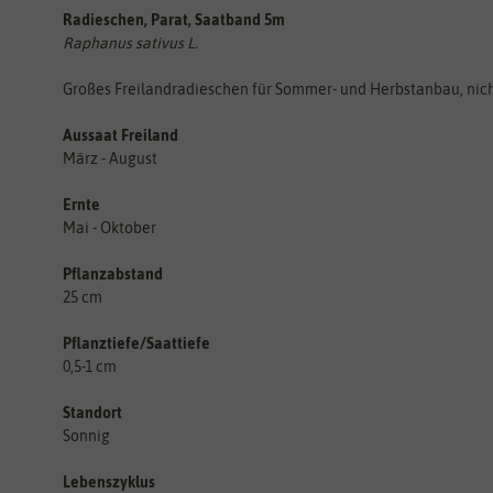
Radieschen, Parat, Saatband 5m
Raphanus sativus L.
Großes Freilandradieschen für Sommer- und Herbstanbau, nic
Aussaat Freiland
März - August
Ernte
Mai - Oktober
Pflanzabstand
25 cm
Pflanztiefe/Saattiefe
0,5-1 cm
Standort
Sonnig
Lebenszyklus