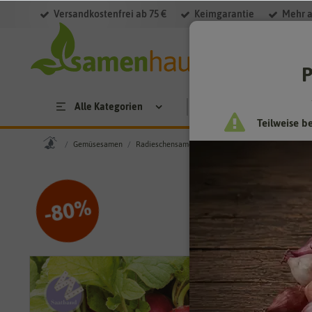
Versandkostenfrei ab 75 €
Keimgarantie
Mehr a
P
Alle Kategorien
Saatgut
Anzucht & 
Teilweise b
Gemüsesamen
Radieschensamen
Radieschen Parat (Saatband)
%
80
-