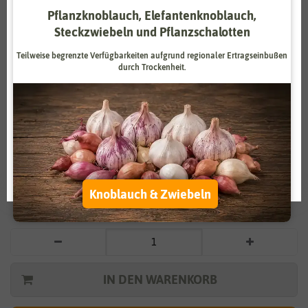
Pflanzknoblauch, Elefantenknoblauch,
Zahlungsdienstleister
Marketing
Steckzwiebeln und Pflanzschalotten
Externe Medien
Funktional
Teilweise begrenzte Verfügbarkeiten aufgrund regionaler Ertragseinbußen
durch Trockenheit.
Weitere Einstellungen
Vergrößern durch berühren
Alle akzeptieren
Rote Rübe Boro F1
Alle ablehnen
3,29 €
*
Auswahl akzeptieren
Knoblauch & Zwiebeln
* inkl. 7% MwSt. zzgl.
Versandkosten
IN DEN WARENKORB