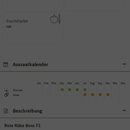
Fruchtfarbe
hat.
rot
sie nach dem Reifungsprozess
Die Farbe der reifen Frucht, die
Aussaatkalender
Jan.
Feb.
Mär.
Apr.
Mai
Jun.
Jul.
Aug.
Sep.
Okt.
Nov.
Dez.
Aussaat
Ernte
Beschreibung
Rote Rübe Boro F1