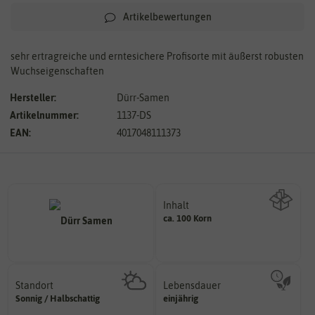
Artikelbewertungen
sehr ertragreiche und erntesichere Profisorte mit äußerst robusten
Wuchseigenschaften
Hersteller:
Dürr-Samen
Artikelnummer:
1137-DS
EAN:
4017048111373
Inhalt
ca. 100 Korn
Wie viel ist enthalten
Standort
Lebensdauer
sonnig, vollsonnig)
mehrjährig.
Sonnig / Halbschattig
einjährig
Pflanze? (schattig, halbschattig,
einjährig, zweijährig oder
Wie viel Licht benötigt die
Pflanzen werden kategorisiert in: