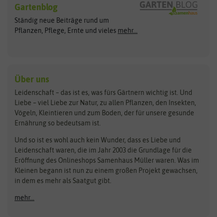
Gartenblog
Exotische Samen
Arche Noah
Clever Pots
Ständig neue Beiträge rund um
Gemüsesamen
ASB Greenworld
COMPO
Pflanzen, Pflege, Ernte und vieles
mehr...
Gründünger
Keimsprossen
Austrosaat
Culinaris
Kiloware
baza
De Bolster Bio-Samen
Kleintiersaaten
Kräutersamen
Benary
Dobar
Über uns
Loretta-Rasen
Bingenheimer Saatgut
Dürr-Samen
Leidenschaft – das ist es, was fürs Gärtnern wichtig ist. Und
Obstsamen
Liebe – viel Liebe zur Natur, zu allen Pflanzen, den Insekten,
Pilzbrut
BioBalu
elho
Vögeln, Kleintieren und zum Boden, der für unsere gesunde
Rasensamen
Ernährung so bedeutsam ist.
Bionana
Eschenfelder
Steckzwiebeln
Zimmer & Kübelpflanzen
Und so ist es wohl auch kein Wunder, dass es Liebe und
BIOWOL
Feldsaaten Freudenberger
Kataloge
Leidenschaft waren, die im Jahr 2003 die Grundlage für die
Blumicorn
Fertil
Schnäppchen
Eröffnung des Onlineshops Samenhaus Müller waren. Was im
Kleinen begann ist nun zu einem großen Projekt gewachsen,
Bûten Birds
Flora Elite
Anzucht & Gartenzubehör
in dem es mehr als Saatgut gibt.
Bûten Home
Flora Elite Blumenzwiebeln
mehr...
Anzuchtschalen
Buzzy Seeds
Flora Fantastica
Anzuchttöpfe