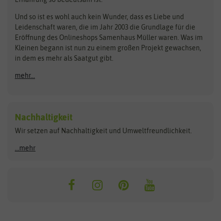
Bionana
Eschenfelder
Steckzwiebeln
Zimmer & Kübelpflanzen
Und so ist es wohl auch kein Wunder, dass es Liebe und
BIOWOL
Feldsaaten Freudenberger
Kataloge
Leidenschaft waren, die im Jahr 2003 die Grundlage für die
Blumicorn
Fertil
Schnäppchen
Eröffnung des Onlineshops Samenhaus Müller waren. Was im
Kleinen begann ist nun zu einem großen Projekt gewachsen,
Bûten Birds
Flora Elite
Anzucht & Gartenzubehör
in dem es mehr als Saatgut gibt.
Bûten Home
Flora Elite Blumenzwiebeln
mehr...
Anzuchtschalen
Buzzy Seeds
Flora Fantastica
Anzuchttöpfe
Buzzy Gifts
Florex
Folien, Vliese und Netze
Growblocks, Erde & Dünger
Carl Pabst
Nachhaltigkeit
Heizmatte & Heizkabel
Wir setzen auf Nachhaltigkeit und Umweltfreundlichkeit.
Florissa
Hortitops
Kokos-Quelltabletten
Zimmergewächshaus
Flortis
Jansen Zaden
...mehr
FLORTUS
Jiffy
Gemüsesamen
Franchi Sementi
JUB Holland
Bohnen & Erbsen
Frankonia Samen
Kent & Stowe
Gurkensamen
Kohlsamen
Garland
Kiepenkerl
Kürbissamen