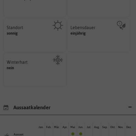
Namen zur eindeutigen
Wie viel ist enthalten
Der botanische (lateinische)
Standort
Lebensdauer
sonnig, vollsonnig)
mehrjährig.
sonnig
einjährig
Pflanze? (schattig, halbschattig,
einjährig, zweijährig oder
Wie viel Licht benötigt die
Pflanzen werden kategorisiert in:
Winterhart
nein
Probleme überwintern können.
Pflanzen, die im Freien ohne
Aussaatkalender
Jan.
Feb.
Mär.
Apr.
Mai
Jun.
Jul.
Aug.
Sep.
Okt.
Nov.
Dez.
Aussaat