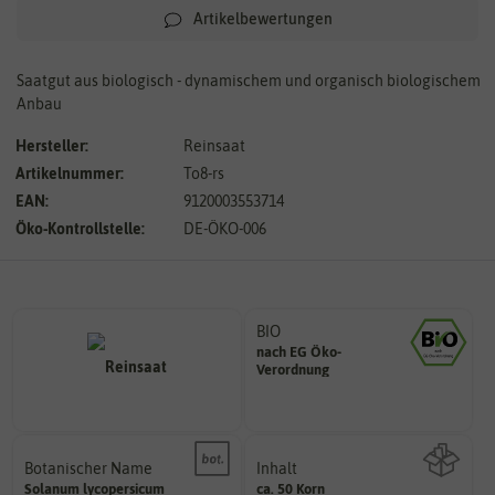
Artikelbewertungen
Saatgut aus biologisch - dynamischem und organisch biologischem
Anbau
Hersteller:
Reinsaat
Artikelnummer:
To8-rs
EAN:
9120003553714
Öko-Kontrollstelle:
DE-ÖKO-006
BIO
nach EG Öko-
Landwirtschaft arbeiten.
Verordnung
den Richtlinien der biologischen
Saatgut aus Betrieben, die nach
Botanischer Name
Inhalt
Bestimmung der Pflanze.
Solanum
lycopersicum
ca. 50 Korn