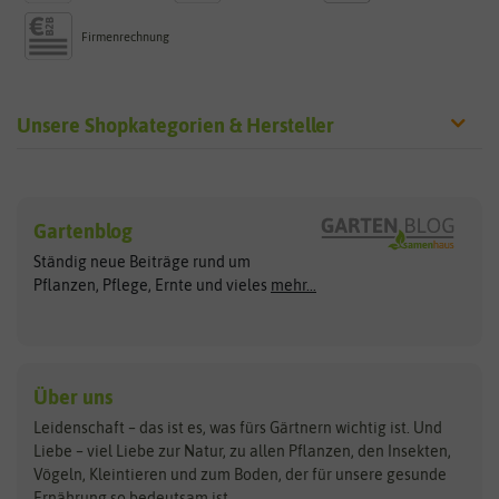
Firmenrechnung
Unsere Shopkategorien & Hersteller
Sämereien
Hersteller
Blumensamen
Gartenblog
Exotische Samen
Arche Noah
Clever Pots
Ständig neue Beiträge rund um
Gemüsesamen
ASB Greenworld
COMPO
Pflanzen, Pflege, Ernte und vieles
mehr...
Gründünger
Keimsprossen
Austrosaat
Culinaris
Kiloware
baza
De Bolster Bio-Samen
Kleintiersaaten
Kräutersamen
Benary
Dobar
Über uns
Loretta-Rasen
Bingenheimer Saatgut
Dürr-Samen
Leidenschaft – das ist es, was fürs Gärtnern wichtig ist. Und
Obstsamen
Liebe – viel Liebe zur Natur, zu allen Pflanzen, den Insekten,
Pilzbrut
BioBalu
elho
Vögeln, Kleintieren und zum Boden, der für unsere gesunde
Rasensamen
Ernährung so bedeutsam ist.